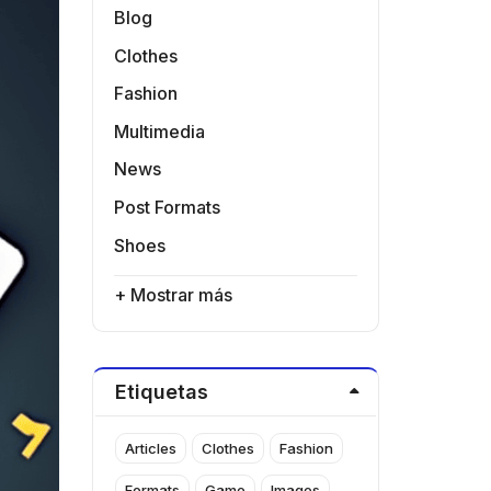
Blog
Clothes
Fashion
Multimedia
News
Post Formats
Shoes
+ Mostrar más
Etiquetas
Articles
Clothes
Fashion
Formats
Game
Images