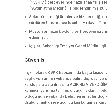
(“KVKK”) çerçevesinde hazırlanan “Kişisel 
(“Aydınlatma Metni”) ile bilgilendirilmiş bu
Sektörün ürettiği ürünler ve hizmet ettiği en
sürdüren Uluslararası İstanbul Hırdavat Fua
Müşterilerimizin beklentileri herşeyin üzeri
edinmiştir.
İçişleri Bakanlığı Emniyet Genel Müdürlüğü v
Güven Isı
Ilişkin olarak KVKK kapsamında başta kişisel ver
sağlık verilerimin yukarıda belirtildiği usul v
kuruluşlara aktarılmasına AÇIK RIZA VERDİĞİMİ
kanunun şahsıma tanımış olduğu haklarımı bildi
olduğumu ve yukarıda belirtilen amaçlar doğrul
Grubu olmak üzere üçüncü kişi kurum ve kurul