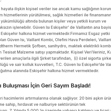
l hayata ilişkin kişisel veriler ise ancak kamu sağlığının koru
m hizmetlerinin yürütülmesi, sağlık hizmetleri ile finansmanı
 yükümlülüğü altında bulunan kişiler veya yetkili kurum ve
aksızın işlenebilir. Güven Isı Eskişehir’ de Vaillantın ana bayis
a Eskişehir halkına hizmet vermektedir.Firmamız Esgaz yetki
n Güven Isı, Vaillant Kombi, Olefini Hava Perdeleri, Vaillan
Goldtherm Hermetik Şofben, sanihydro, maktek elektrikli kombi
n Tesisat Malzeme satışı yapmaktadır. Kişisel Veri’ileriniz, 
len amaçlarla ilgili Şirket tarafından, (i) özel sigorta şirket
lüğü ve sair kolluk kuvvetleri, T.C. Güven Isı Eskişehir’de Vail
soğutma alanında Eskişehir halkına hizmet vermektedir.
Buluşması İçin Geri Sayım Başladı!
i hacimlerini artırmalarına olanak sağlıyor. 20 bini aşkın ürü
ine sahip, hırdavat ve nalburiye sektörünün tek
arı, 7. Yılında 5.000 ‘in üzerinde yabancı katılımcı ve ticari a