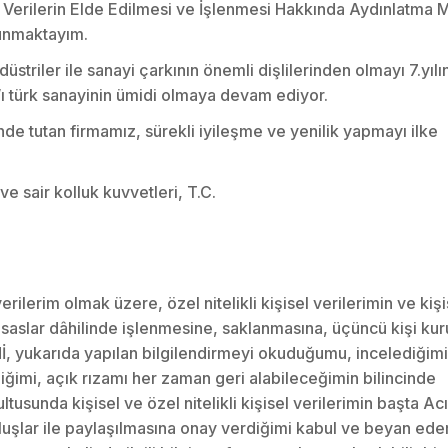
Verilerin Elde Edilmesi ve İşlenmesi Hakkında Aydınlatma 
lunmaktayım.
düstriler ile sanayi çarkının önemli dişlilerinden olmayı 7.yıl
r’ı türk sanayinin ümidi olmaya devam ediyor.
nde tutan firmamız, sürekli iyileşme ve yenilik yapmayı ilke
e sair kolluk kuvvetleri, T.C.
ilerim olmak üzere, özel nitelikli kişisel verilerimin ve kişi
e esaslar dâhilinde işlenmesine, saklanmasına, üçüncü kişi ku
, yukarıda yapılan bilgilendirmeyi okuduğumu, incelediğimi
ğimi, açık rızamı her zaman geri alabileceğimin bilincinde
tusunda kişisel ve özel nitelikli kişisel verilerimin başta 
uşlar ile paylaşılmasına onay verdiğimi kabul ve beyan ede