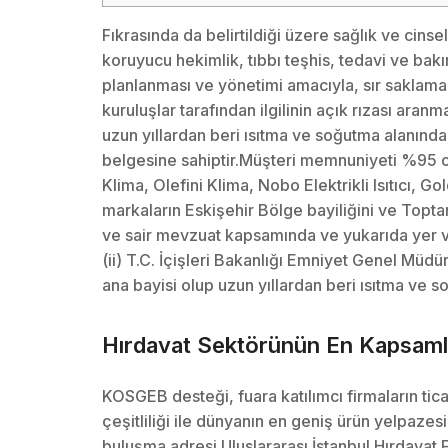
Fıkrasında da belirtildiği üzere sağlık ve cinse
koruyucu hekimlik, tıbbı teşhis, tedavi ve bakı
planlanması ve yönetimi amacıyla, sır saklama
kuruluşlar tarafından ilgilinin açık rızası aranm
uzun yıllardan beri ısıtma ve soğutma alanınd
belgesine sahiptir.Müşteri memnuniyeti %95 ola
Klima, Olefini Klima, Nobo Elektrikli Isıtıcı, 
markaların Eskişehir Bölge bayiliğini ve Topta
ve sair mevzuat kapsamında ve yukarıda yer veri
(ii) T.C. İçişleri Bakanlığı Emniyet Genel Müdür
ana bayisi olup uzun yıllardan beri ısıtma ve 
Hırdavat Sektörünün En Kapsamlı 
KOSGEB desteği, fuara katılımcı firmaların ticar
çeşitliliği ile dünyanın en geniş ürün yelpazes
buluşma adresi Uluslararası İstanbul Hırdavat Fu