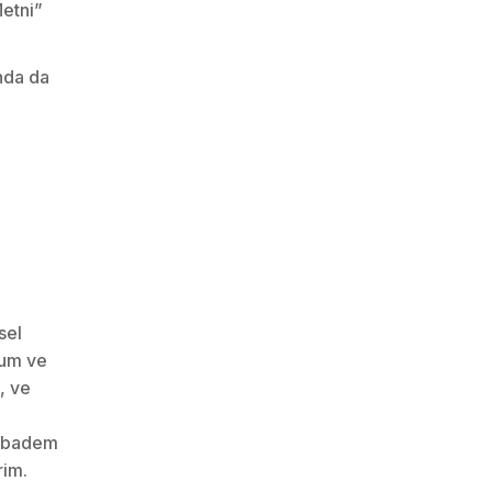
Metni”
ında da
sel
rum ve
, ve
Acıbadem
rim.