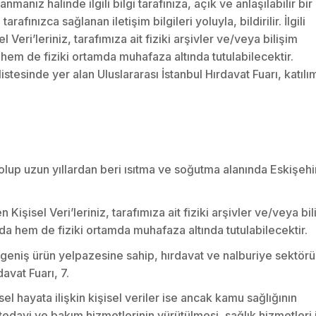
nmanız halinde ilgili bilgi tarafınıza, açık ve anlaşılabilir bir
afınızca sağlanan iletişim bilgileri yoluyla, bildirilir. İlgili
Veri’leriniz, tarafımıza ait fiziki arşivler ve/veya bilişim
 hem de fiziki ortamda muhafaza altında tutulabilecektir.
listesinde yer alan Uluslararası İstanbul Hırdavat Fuarı, katılı
i olup uzun yıllardan beri ısıtma ve soğutma alanında Eskişehi
 Kişisel Veri’leriniz, tarafımıza ait fiziki arşivler ve/veya bi
da hem de fiziki ortamda muhafaza altında tutulabilecektir.
en geniş ürün yelpazesine sahip, hırdavat ve nalburiye sektör
avat Fuarı, 7.
sel hayata ilişkin kişisel veriler ise ancak kamu sağlığının
tedavi ve bakım hizmetlerinin yürütülmesi, sağlık hizmetleri 