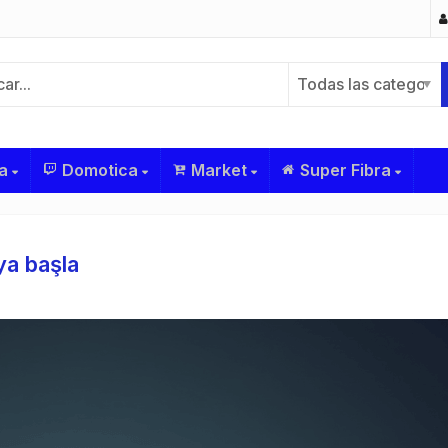
Todas las categoría
a
Domotica
Market
Super Fibra
ya başla