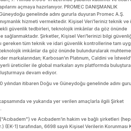
e kapılarını açmaya hazırlanıyor. PROMEC DANIŞMANLIK
 Güneydoğu genelinde adını gururla duyuran Promec A.Ş.
manlık hizmeti vermektedir. Kişisel Veri’leriniz teknik ve 
rekli güvenlik tedbirleri, teknolojik imkânlar da göz önünde
sağlanmaktadır. Şirketler, Kişisel Veri’lerinizi bilgi güvenli
ı gereken tüm teknik ve idari güvenlik kontrollerine tam uyg
, teknolojik imkânlar da göz önünde bulundurularak muhtemel
der markalarından; Karbosan’ın Platınum, Caldini ve İstweld’
rli üreticiler ile global markaları aynı platformda buluştur
i oluşturmaya devam ediyor.
ılından itibaren Doğu ve Güneydoğu genelinde adını guru
 kapsamında ve yukarıda yer verilen amaçlarla ilgili Şirket
.
(“Acıbadem”) ve Acıbadem’in hakim ve bağlı şirketleri (hep
.) (EK-1) tarafından, 6698 sayılı Kişisel Verilerin Korunması