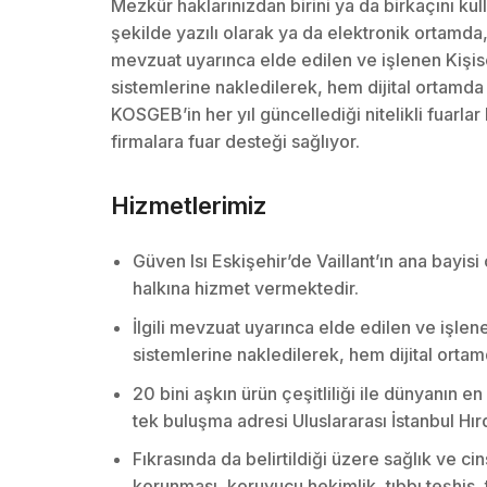
Mezkûr haklarınızdan birini ya da birkaçını kulla
şekilde yazılı olarak ya da elektronik ortamda, tar
mevzuat uyarınca elde edilen ve işlenen Kişisel 
sistemlerine nakledilerek, hem dijital ortamda
KOSGEB’in her yıl güncellediği nitelikli fuarlar 
firmalara fuar desteği sağlıyor.
Hizmetlerimiz
Güven Isı Eskişehir’de Vaillant’ın ana bayis
halkına hizmet vermektedir.
İlgili mevzuat uyarınca elde edilen ve işlenen
sistemlerine nakledilerek, hem dijital ortam
20 bini aşkın ürün çeşitliliği ile dünyanın 
tek buluşma adresi Uluslararası İstanbul Hırd
Fıkrasında da belirtildiği üzere sağlık ve cin
korunması, koruyucu hekimlik, tıbbı teşhis, 