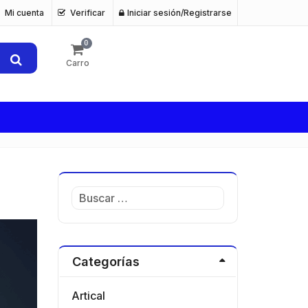
Mi cuenta
Verificar
Iniciar sesión/Registrarse
0
s
Carro
Buscar:
Categorías
Artical