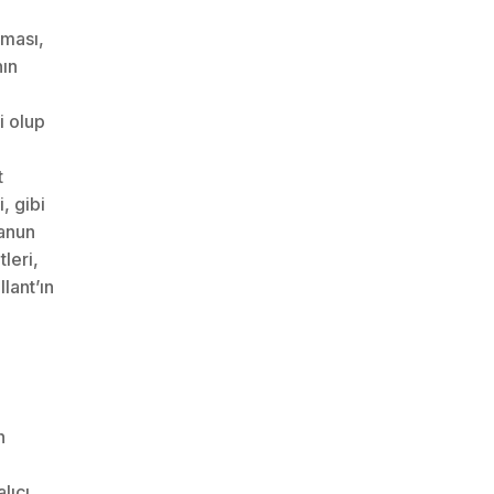
nması,
nın
i olup
t
, gibi
Kanun
leri,
lant’ın
n
lıcı