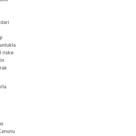
idari
ği
unlukla
 riske
in
arak
rla
si
 Kanunu