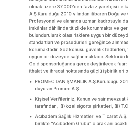
olmak üzere 37.000’den fazla ziyaretçisi il
A.Ş.Kurulduğu 2010 yılından itibaren Doğu ve
Profesyonel ve alanında uzman kadrosuyla danış
imkânlar dâhilinde titizlikle korunmakta ve ge
bulundurularak olası risklere uygun bir düzeyde 
standartları ve prosedürleri gereğince alınmas
korumaktadır. Söz konusu güvenlik tedbirleri
uygun bir düzeyde sağlanmaktadır. Sektörün li
Gold sponsorluğunda gerçekleştirilecek fuar; ye
ithalat ve ihracat noktasında güçlü işbirlikler
PROMEC DANIŞMANLIK A.Ş.Kurulduğu 2010 y
duyuran Promec A.Ş.
Kişisel Veri’ileriniz, Kanun ve sair mevzuat
tarafından, (i) özel sigorta şirketleri, (ii) T.C
Acıbadem Sağlık Hizmetleri ve Ticaret A.Ş.
birlikte “Acıbadem Grubu” olarak anılacaktır