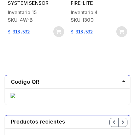
de 4 Hilos / Serie i3 /
Para Lazo SLC
S
SYSTEM SENSOR
FIRE-LITE
Incluye Base
Inventario
15
Inventario
4
SKU: 4W-B
SKU: I300
$
313.532
$
313.532
Codigo QR
Productos recientes