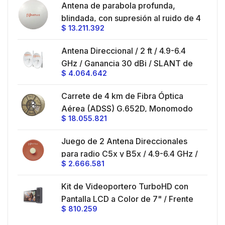
en
Antena de parabola profunda,
ble
blindada, con supresión al ruido de 4
$
13.211.392
/
ft, 5.9-7.2 GHz, Ganancia 36 dBi con
SLANT de 45 ° y 90 °, ideal para
es
Antena Direccional / 2 ft / 4.9-6.4
hasta 80 km, Conectores N-hembra,
GHz / Ganancia 30 dBi / SLANT de
montaje con alineación milimétrica.
$
4.064.642
45 ° y 90 ° / Conector N-Hembra /
Montaje y jumpers incluidos.
es
Carrete de 4 km de Fibra Óptica
eo
Aérea (ADSS) G.652D, Monomodo
$
18.055.821
V,
de 24 Hilos, Exterior, Span 200,
Loose Tube
Juego de 2 Antena Direccionales
z,
0 cm
para radio C5x y B5x / 4.9-6.4 GHz /
$
2.666.581
Ganancia 27 dBi / Montaje incluido.
 30
Kit de Videoportero TurboHD con
e y
 al
Pantalla LCD a Color de 7" / Frente
$
810.259
ia
de Calle para Exterior de
Policarbonato / 720p (1 Megapíxel