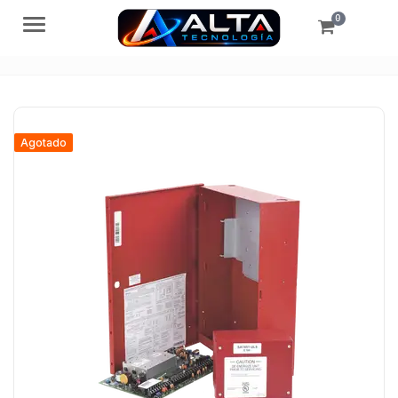
0
Menú
Agotado