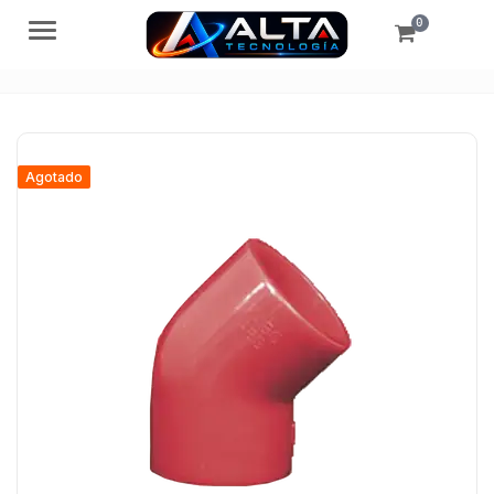
0
Menú
Agotado