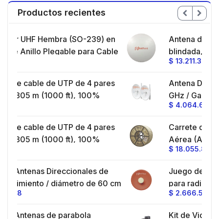
Productos recientes
239) en
Antena de parabola profunda,
ara Cable
blindada, con supresión al ruido de 4
$
13.211.392
 Plata/
ft, 5.9-7.2 GHz, Ganancia 36 dBi con
SLANT de 45 ° y 90 °, ideal para
 4 pares
Antena Direccional / 2 ft / 4.9-6.4
hasta 80 km, Conectores N-hembra,
100%
GHz / Ganancia 30 dBi / SLANT de
montaje con alineación milimétrica.
$
4.064.642
ul, 24
45 ° y 90 ° / Conector N-Hembra /
Montaje y jumpers incluidos.
 4 pares
Carrete de 4 km de Fibra Óptica
 y Video
100%
Aérea (ADSS) G.652D, Monomodo
$
18.055.821
ayos UV,
de 24 Hilos, Exterior, Span 200,
 en
Loose Tube
ales de
Juego de 2 Antena Direccionales
 de Voz,
o de 60 cm
para radio C5x y B5x / 4.9-6.4 GHz /
$
2.666.581
 dBi /
Ganancia 27 dBi / Montaje incluido.
al para 30
la
Kit de Videoportero TurboHD con