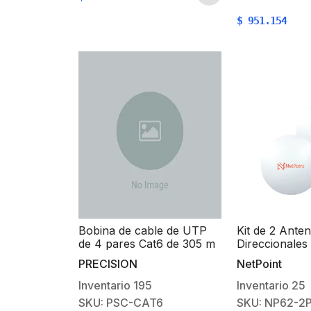
Datos y Video
$
951.154
Bobina de cable de UTP
Kit de 2 Ante
de 4 pares Cat6 de 305 m
Direccionales 
(1000 ft), 100% Cobre,
rendimiento /
PRECISION
NetPoint
PVC ROHS, Color Azul, 24
60 cm / 4.9-6
AWG, Uso en Interior,
Ganancia 30 
Inventario
195
Inventario
25
Para Aplicaciones de Voz,
de 45 ° y 90 °
SKU: PSC-CAT6
SKU: NP62-2
Datos y Video
30 km / Cone