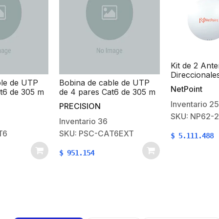
Kit de 2 Ant
Direccionales
ble de UTP
Bobina de cable de UTP
rendimiento 
NetPoint
t6 de 305 m
de 4 pares Cat6 de 305 m
60 cm / 4.9-
0% Cobre,
(1000 ft), 100% Cobre,
Ganancia 30
Inventario
25
PRECISION
lor Azul, 24
LDPE Resistente a rayos
de 45 ° y 90 
SKU: NP62-
nterior,
UV, Color Negro, 24 AWG,
30 km / Con
Inventario
36
ones de Voz,
Uso en Exterior, Para
Hembra / Mo
T6
SKU: PSC-CAT6EXT
$
5.111.488
Aplicaciones de Voz,
jumpers inclu
Datos y Video
$
951.154