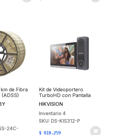
 km de Fibra
Kit de Videoportero
a (ADSS)
TurboHD con Pantalla
nomodo de 24
LCD a Color de 7″ / Frente
BY
HIKVISION
or, Span 200,
de Calle para Exterior de
Policarbonato / 720p (1
Inventario
4
Megapíxel )130° de Visión
SKU: DS-KIS312-P
(Gran Angular)
SS-24C-
$
810.259