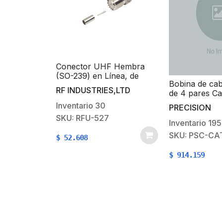
Conector UHF Hembra
(SO-239) en Línea, de
Bobina de ca
Anillo Plegable para Cable
RF INDUSTRIES,LTD
de 4 pares Ca
RG-58/U, RG-142/U,
(1000 ft), 10
Níquel/ Plata/ Delrin.
Inventario
30
PRECISION
PVC ROHS, Co
SKU: RFU-527
AWG, Uso en I
Inventario
195
Para Aplicaci
SKU: PSC-CA
$
52.608
Datos y Video
$
914.159