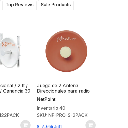
Top Reviews
Sale Products
ional / 2 ft /
Juego de 2 Antena
/ Ganancia 30
Direccionales para radio
de 45 ° y 90 °
C5x y B5x / 4.9-6.4 GHz /
NetPoint
N-Hembra /
Ganancia 27 dBi / Montaje
umpers
incluido.
Inventario
40
N22PACK
SKU: NP-PRO-S-2PACK
$
2.666.581