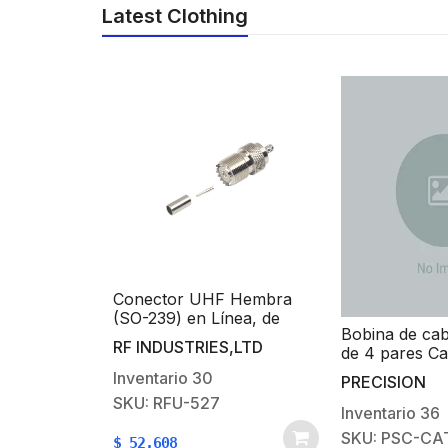
Latest Clothing
Conector UHF Hembra
(SO-239) en Línea, de
Bobina de ca
Anillo Plegable para Cable
RF INDUSTRIES,LTD
de 4 pares Ca
RG-58/U, RG-142/U,
(1000 ft), 10
Níquel/ Plata/ Delrin.
Inventario
30
PRECISION
LDPE Resisten
SKU: RFU-527
UV, Color Ne
Inventario
36
Uso en Exteri
SKU: PSC-CA
$
52.608
Aplicaciones 