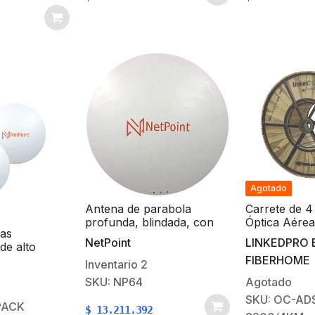
montaje con alineación
milimétrica.
Agotado
Antena de parabola
Carrete de 4
profunda, blindada, con
Óptica Aére
nas
supresión al ruido de 4 ft,
G.652D, Mo
NetPoint
LINKEDPRO 
de alto
5.9-7.2 GHz, Ganancia 36
Hilos, Exteri
FIBERHOME
 diámetro de
dBi con SLANT de 45 ° y
Loose Tube
Inventario
2
.4 GHz /
90 °, ideal para hasta 80
SKU: NP64
Agotado
dBi / SLANT
km, Conectores N-
SKU: OC-AD
 / Ideal para
hembra, montaje con
PACK
$
13.211.392
ctor N-