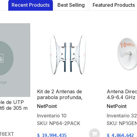
Recent Products
Best Selling
Featured Products
Kit de 2 Antenas de
Antena Direcc
parabola profunda,
4.9-6.4 GHz 
ble de UTP
blindada, con supresión al
dBi / SLANT 
NetPoint
NetPoint
t6 de 305 m
ruido de 4 ft, 5.9-7.2 GHz,
/ Conector 
0% Cobre,
Ganancia 36 dBi con
Montaje y j
Inventario
10
Inventario
32
te a rayos
SLANT de 45 ° y 90 °,
incluidos.
SKU: NP64-2PACK
SKU: NP1GE
gro, 24 AWG,
ideal para hasta 80 km,
or, Para
Conectores N-hembra,
T6EXT
$
19.994.435
$
4.064.642
de Voz,