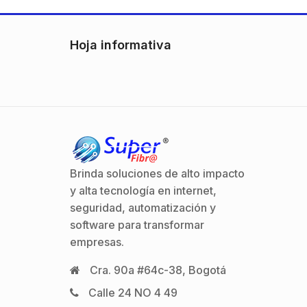
dB
SKU: LP-125-ADAP
SKU: DS-2CE10DF3T-PF
SKU: XG-SFP
SKU: DS-3E15
$
$
20.698
172.874
$
$
371.131
258.604
Hoja informativa
Brinda soluciones de alto impacto
y alta tecnología en internet,
seguridad, automatización y
software para transformar
empresas.
Cra. 90a #64c-38, Bogotá
Calle 24 NO 4 49