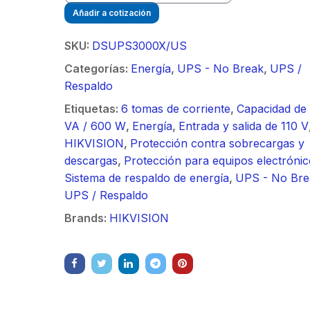
/ Ideal para
90 ° 
o
Vide
Añadir a cotización
sión al ruido
Color de 7" /
supre
m / Conector
30 k
ft, 5.9-7.2
Frente de Calle
de 4 f
mbra /
N-He
SKU:
DSUPS3000X/US
 Ganancia 36
para Exterior de
GHz,
aje y jumpers
Monta
con SLANT de
Policarbonato /
dBi 
Categorías:
Energía
,
UPS - No Break
,
UPS /
idos.
inclu
y 90 °, ideal
720p (1 Megapíxel
45 ° 
Respaldo
 hasta 80 km,
)130° de Visión
para 
Etiquetas:
6 tomas de corriente
,
Capacidad de
ctores N-
(Gran Angular)
Cone
VA / 600 W
,
Energía
,
Entrada y salida de 110 V
ra, montaje
hemb
HIKVISION
,
Protección contra sobrecargas y
alineación
con a
descargas
,
Protección para equipos electrónic
étrica.
milim
Sistema de respaldo de energía
,
UPS - No Bre
UPS / Respaldo
Brands:
HIKVISION