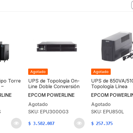
Agotado
Agotado
po Torre
UPS de Topología On-
UPS de 850VA/510
–
Line Doble Conversión
Topología Línea
, Salida
con Baterías Internas /
Interactiva / Entra
LINE
EPCOM POWERLINE
EPCOM POWERLI
0 / 220
Capacidad de 3KVA /
Salida 120 Vca /
2700W / Entrada y
Regulador de Volta
Agotado
Agotado
Salida de 120 Vca /
AVR 80-150 Vca / C
SKU: EPU3000G3
SKU: EPU850L
Clavija de Entrada
NEMA 5-15P / 4 T
NEMA L5-30P / Pantalla
NEMA 5-15R
$
3.582.087
$
257.375
LCD Configurable /
Formato Rack/Torre