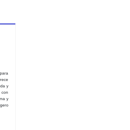
 para
frece
ida y
a con
ema y
igero