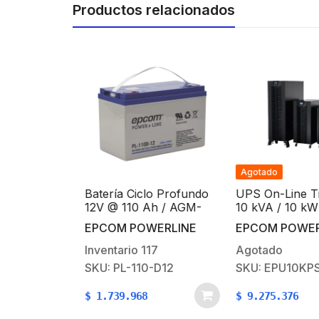
Productos relacionados
Agotado
@ 100 Ah /
Batería Ciclo Profundo
UPS On-Line Ti
 Uso en
12V @ 110 Ah / AGM-
10 kVA / 10 kW 
otovoltaica
VRLA / Uso en
Entrada 220 VAC
ERLINE
EPCOM POWERLINE
EPCOM POWER
Tipo
Aplicación Fotovoltaica
Configurable 11
X M6
/Terminales Tipo
VAC
8
Inventario
117
Agotado
Tornillo HEX M6
-12
SKU: PL-110-D12
SKU: EPU10KPS
$
1.739.968
$
9.275.376