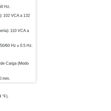
60 Hz.
): 102 VCA a 132
ería): 110 VCA a
50/60 Hz ± 0.5 Hz.
 de Carga (Modo
0 mm.
 °F).