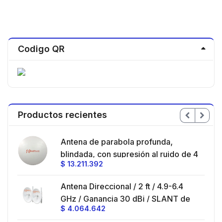
Codigo QR
Productos recientes
en
Antena de parabola profunda,
ble
blindada, con supresión al ruido de 4
$
13.211.392
/
ft, 5.9-7.2 GHz, Ganancia 36 dBi con
SLANT de 45 ° y 90 °, ideal para
es
Antena Direccional / 2 ft / 4.9-6.4
hasta 80 km, Conectores N-hembra,
GHz / Ganancia 30 dBi / SLANT de
montaje con alineación milimétrica.
$
4.064.642
45 ° y 90 ° / Conector N-Hembra /