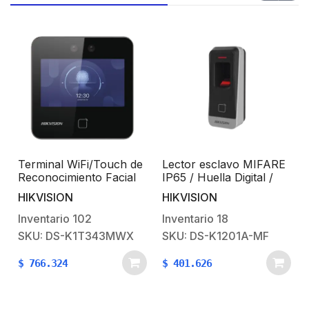
Terminal WiFi/Touch de
Lector esclavo MIFARE
Reconocimiento Facial
IP65 / Huella Digital /
Ultra Rápido para
Lector de Tarjetas de
HIKVISION
HIKVISION
r
ASISTENCIA y Control
Mifare / RS-485 /
de ACCESO / 1500
Interior y Exterior /
Inventario
102
Inventario
18
Rostros y 3,000 tarjetas
Requiere panel de la
SKU: DS-K1T343MWX
SKU: DS-K1201A-MF
/ Lee códigos QR /
serie DS-K2600
s
Videoportero /
$
766.324
$
401.626
Detección de
Cubrebocas