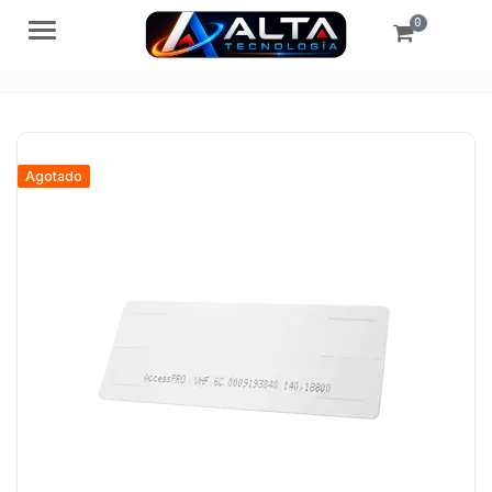
0
Menú
Agotado