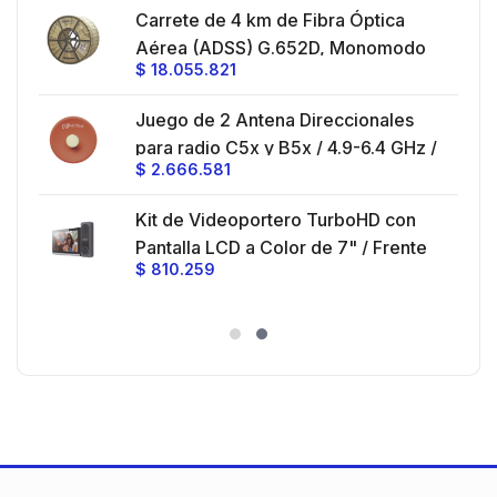
Montaje y jumpers incluidos.
es
Carrete de 4 km de Fibra Óptica
eo
Aérea (ADSS) G.652D, Monomodo
$
18.055.821
V,
de 24 Hilos, Exterior, Span 200,
Loose Tube
Juego de 2 Antena Direccionales
z,
0 cm
para radio C5x y B5x / 4.9-6.4 GHz /
$
2.666.581
Ganancia 27 dBi / Montaje incluido.
 30
Kit de Videoportero TurboHD con
e y
 al
Pantalla LCD a Color de 7" / Frente
$
810.259
ia
de Calle para Exterior de
Policarbonato / 720p (1 Megapíxel
es
)130° de Visión (Gran Angular)
n