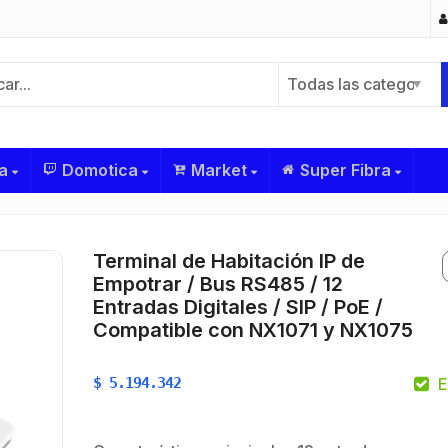
Todas las categorías
a
Domotica
Market
Super Fibra
Terminal de Habitación IP de
Empotrar / Bus RS485 / 12
Entradas Digitales / SIP / PoE /
Compatible con NX1071 y NX1075
$
5.194.342
E
$