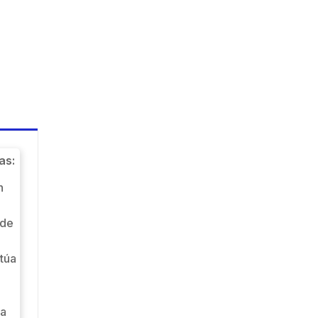
as:
n
 de
túa
ra