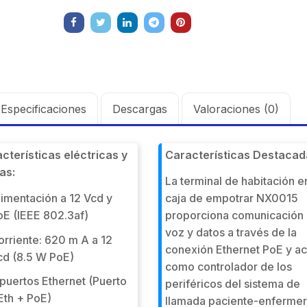
Especificaciones
Descargas
Valoraciones (0)
cterísticas eléctricas y
Características Destacad
cas:
La terminal de habitación e
limentación a 12 Vcd y
caja de empotrar NX0015
oE (IEEE 802.3af)
proporciona comunicación
voz y datos a través de la
orriente: 620 m A a 12
conexión Ethernet PoE y ac
cd (8.5 W PoE)
como controlador de los
 puertos Ethernet (Puerto
periféricos del sistema de
Eth + PoE)
llamada paciente-enferme