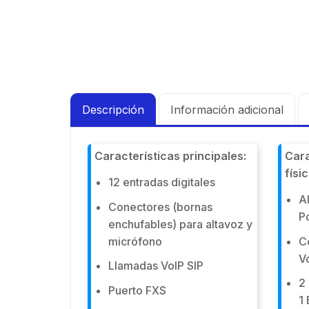
Descripción
Información adicional
Características
principales:
Cara
físi
12 entradas digitales
A
Conectores (bornas
P
enchufables) para altavoz y
micrófono
C
V
Llamadas VoIP SIP
2
Puerto FXS
1 