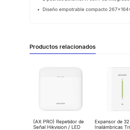
Diseño empotrable compacto 267x16
Productos relacionados
tector de
(AX PRO) Repetidor de
Expansor de 32
éctrico
Señal Hikvision / LED
Inalámbricas Tri