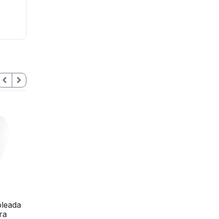
bleada
Detector PIR Cableado
ra
Interior de doble