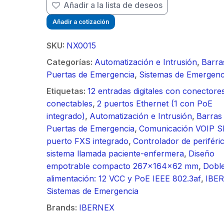
90 ° / Ideal para
Añadir a la lista de deseos
Video
supresión al ruido
Color
30 km / Conector
Añadir a cotización
de 4 ft, 5.9-7.2
Frent
N-Hembra /
GHz, Ganancia 36
para 
Montaje y jumpers
SKU:
NX0015
dBi con SLANT de
Polic
incluidos.
45 ° y 90 °, ideal
720p
Categorías:
Automatización e Intrusión
,
Barra
para hasta 80 km,
)130°
Puertas de Emergencia
,
Sistemas de Emergenc
Conectores N-
(Gran
Etiquetas:
12 entradas digitales con conectore
hembra, montaje
conectables
,
2 puertos Ethernet (1 con PoE
con alineación
integrado)
,
Automatización e Intrusión
,
Barras
milimétrica.
Puertas de Emergencia
,
Comunicación VOIP S
puerto FXS integrado
,
Controlador de periféri
sistema llamada paciente-enfermera
,
Diseño
empotrable compacto 267x164x62 mm
,
Dobl
alimentación: 12 VCC y PoE IEEE 802.3af
,
IBE
Sistemas de Emergencia
Brands:
IBERNEX