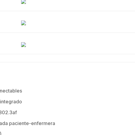
onectables
integrado
 802.3af
amada paciente-enfermera
)