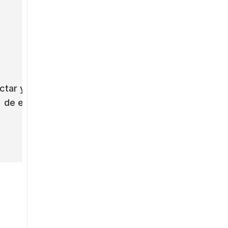
tar y usar. Ahorro
Fuerte adaptabilidad.
de energía.
Aplicable para varios
escenarios.
 en