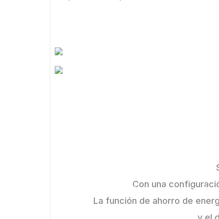
ofr
Se h
inclu
Con una configuraci
pruebas de resistencia a alt
La función de ahorro de ener
y el 