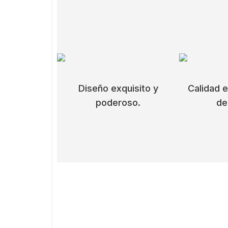
Diseño exquisito y
Calidad e
poderoso.
de
Diseño exquisi
El diseño de patrón de diamante con