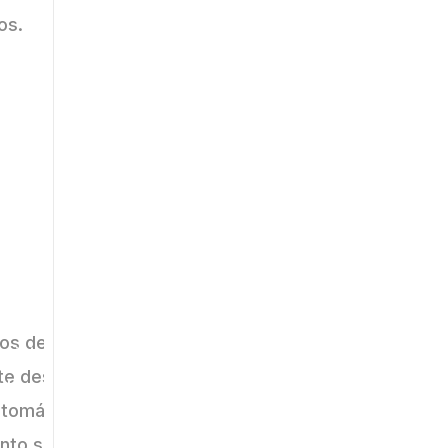
os.
rosas y
ocupaciones.
roceso de fabricación,
os de red.
sistencia a colisiones,
nte después de ser conectado.
ad, para ofrecer productos sin preocupaciones.
automáticamente el consumo de energía,
nto silencioso.