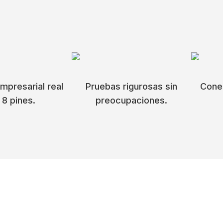
mpresarial real
Pruebas rigurosas sin
Conec
 8 pines.
preocupaciones.
to, rendimiento potente.
 acabado mate y los agujeros de disipación de calor