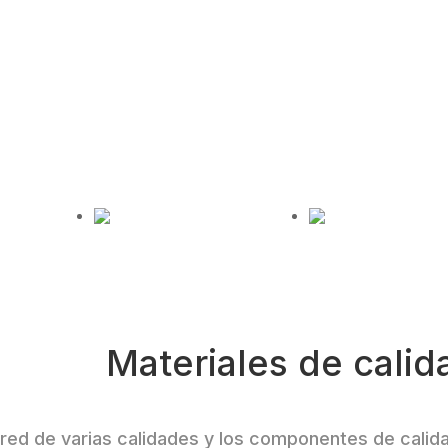
al en la parte inferior aseguran
l tiempo que ofrecen una apariencia exquisita. Los pi
gujero para colgar también proporcionan facilidad de
para los usuarios.
disipación
Almohadillas de pie
Agujeros para
 forma de
incorporadas.
ocultos
l.
Materiales de calid
 red de varias calidades y los componentes de cali