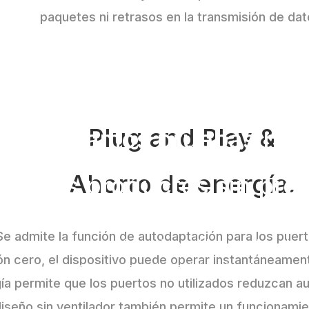
paquetes ni retrasos en la transmisión de dat
Plug and Play &
Realizamos pruebas rigu
Ahorro de energía.
ecemos productos sin pre
an realizado una serie de pruebas rigurosas en el p
Se admite la función de autodaptación para los puert
yendo pruebas de resistencia a caídas, pruebas de re
ón cero, el dispositivo puede operar instantáneame
as temperaturas y pruebas de resistencia a la humed
gía permite que los puertos no utilizados reduzcan 
diseño sin ventilador también permite un funcionamie