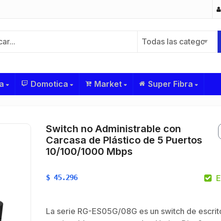
Todas las categorías
a
Domotica
Market
Super Fibra
Switch no Administrable con
Carcasa de Plástico de 5 Puertos
10/100/1000 Mbps
$
45.296
E
La serie RG-ES05G/08G es un switch de escrit