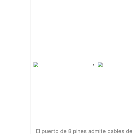
forma de pan
una disipación efectiva del calor a
incorporados y el diseño oculto del a
Diseño de patrón de
Agujeros de 
diamante con acabado
de calor en
mate.
pana
El puerto de 8 pines admite cables de