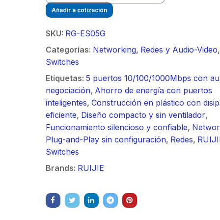
/ Ideal para
90 ° 
o
Vide
Añadir a cotización
sión al ruido
Color de 7" /
supre
m / Conector
30 k
ft, 5.9-7.2
Frente de Calle
de 4 f
mbra /
N-He
SKU:
RG-ES05G
 Ganancia 36
para Exterior de
GHz,
aje y jumpers
Monta
con SLANT de
Policarbonato /
dBi 
Categorías:
Networking
,
Redes y Audio-Video
,
idos.
inclu
y 90 °, ideal
720p (1 Megapíxel
45 ° 
Switches
 hasta 80 km,
)130° de Visión
para 
Etiquetas:
5 puertos 10/100/1000Mbps con au
ctores N-
(Gran Angular)
Cone
negociación
,
Ahorro de energía con puertos
ra, montaje
hemb
inteligentes
,
Construcción en plástico con disi
alineación
con a
eficiente
,
Diseño compacto y sin ventilador
,
étrica.
milim
Funcionamiento silencioso y confiable
,
Networ
Plug-and-Play sin configuración
,
Redes
,
RUIJI
Switches
Brands:
RUIJIE