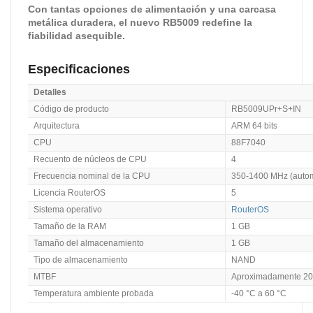
Con tantas opciones de alimentación y una carcasa
metálica duradera, el nuevo RB5009 redefine la
fiabilidad asequible.
Especificaciones
Detalles
Código de producto
RB5009UPr+S+IN
Arquitectura
ARM 64 bits
CPU
88F7040
Recuento de núcleos de CPU
4
Frecuencia nominal de la CPU
350-1400 MHz (autom
Licencia RouterOS
5
Sistema operativo
RouterOS
Tamaño de la RAM
1 GB
Tamaño del almacenamiento
1 GB
Tipo de almacenamiento
NAND
MTBF
Aproximadamente 200
Temperatura ambiente probada
-40 °C a 60 °C