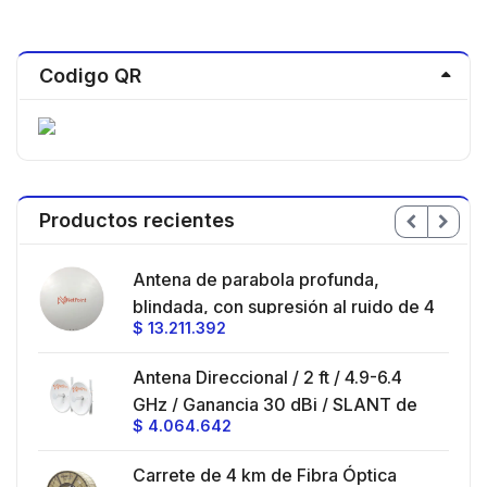
Codigo QR
Productos recientes
en
Antena de parabola profunda,
ble
blindada, con supresión al ruido de 4
$
13.211.392
/
ft, 5.9-7.2 GHz, Ganancia 36 dBi con
SLANT de 45 ° y 90 °, ideal para
es
Antena Direccional / 2 ft / 4.9-6.4
hasta 80 km, Conectores N-hembra,
GHz / Ganancia 30 dBi / SLANT de
montaje con alineación milimétrica.
$
4.064.642
45 ° y 90 ° / Conector N-Hembra /
Montaje y jumpers incluidos.
es
Carrete de 4 km de Fibra Óptica
eo