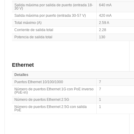
Salida máxima por salida de puerto (entrada 18-
640 mA
30 V)
Salida máxima por puerto (entrada 30-57 V)
420 mA
Total máximo (A)
2.59 A
Corriente de salida total
2.28
Potencia de salida total
130
Ethernet
Detalles
Puertos Ethernet 10/100/1000
7
Número de puertos Ethernet 1G con PoE inverso
7
(PoE-in)
Número de puertos Ethernet 2.5G
1
Número de puertos Ethernet 2.5G con salida
1
PoE