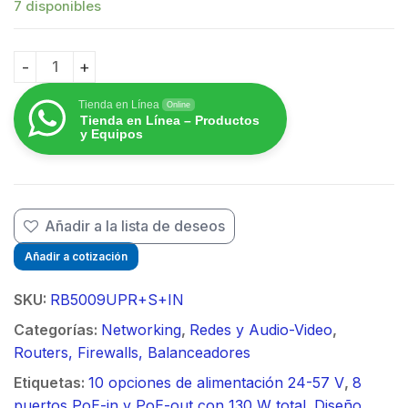
7 disponibles
RB5009UPr+S+IN 8 puertos PoE in/out, 1 SFP+, Solo R
Tienda en Línea
Online
Tienda en Línea – Productos
y Equipos
Añadir a la lista de deseos
Añadir a cotización
SKU:
RB5009UPR+S+IN
Categorías:
Networking
,
Redes y Audio-Video
,
Routers, Firewalls, Balanceadores
Etiquetas:
10 opciones de alimentación 24-57 V
,
8
puertos PoE-in y PoE-out con 130 W total
,
Diseño