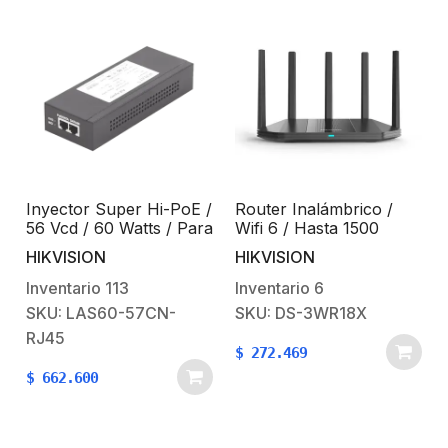
Inyector Super Hi-PoE /
Router Inalámbrico /
56 Vcd / 60 Watts / Para
Wifi 6 / Hasta 1500
Domos HIKVISION PTZ
Mbps / Doble Banda AC
HIKVISION
HIKVISION
/ IP (-AE / DE) /
(2.4 GHz y 5 GHz) / 4
Soporta 802.3 af / at
Puertos 1000 Mbps / 4
Inventario
113
Inventario
6
Antenas
SKU: LAS60-57CN-
SKU: DS-3WR18X
Omnidireccional /
RJ45
Interior / Beamforming
$
272.469
Optimizado
$
662.600