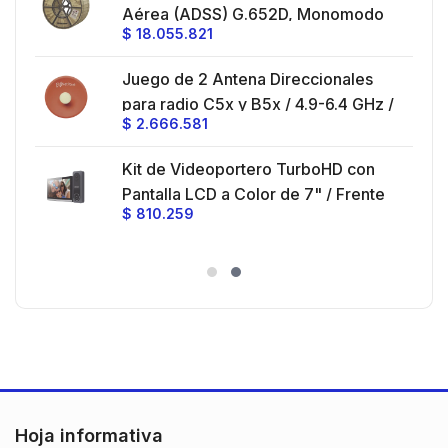
Aérea (ADSS) G.652D, Monomodo
$
18.055.821
V,
de 24 Hilos, Exterior, Span 200,
Loose Tube
Juego de 2 Antena Direccionales
z,
0 cm
para radio C5x y B5x / 4.9-6.4 GHz /
$
2.666.581
Ganancia 27 dBi / Montaje incluido.
 30
Kit de Videoportero TurboHD con
e y
 al
Pantalla LCD a Color de 7" / Frente
$
810.259
ia
de Calle para Exterior de
Policarbonato / 720p (1 Megapíxel
es
)130° de Visión (Gran Angular)
n
Hoja informativa