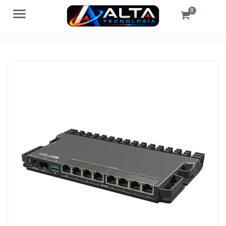
0
Menú