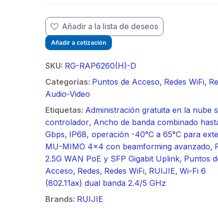
/ Ideal para
90 ° 
o
Vide
sión al ruido
Color de 7" /
supre
m / Conector
30 k
ft, 5.9-7.2
Frente de Calle
de 4 f
Añadir a la lista de deseos
mbra /
N-He
 Ganancia 36
para Exterior de
GHz,
aje y jumpers
Monta
Añadir a cotización
con SLANT de
Policarbonato /
dBi 
idos.
inclu
y 90 °, ideal
720p (1 Megapíxel
45 ° 
SKU:
RG-RAP6260(H)-D
 hasta 80 km,
)130° de Visión
para 
Categorías:
Puntos de Acceso
,
Redes WiFi
,
Re
ctores N-
(Gran Angular)
Cone
Audio-Video
ra, montaje
hemb
alineación
con a
Etiquetas:
Administración gratuita en la nube s
étrica.
milim
controlador
,
Ancho de banda combinado hasta
Gbps
,
IP68, operación -40°C a 65°C para exte
MU-MIMO 4x4 con beamforming avanzado
,
2.5G WAN PoE y SFP Gigabit Uplink
,
Puntos d
Acceso
,
Redes
,
Redes WiFi
,
RUIJIE
,
Wi-Fi 6
(802.11ax) dual banda 2.4/5 GHz
Brands:
RUIJIE