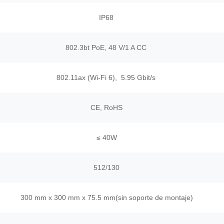
IP68
802.3bt PoE, 48 V/1 A CC
802.11ax (Wi-Fi 6), 5.95 Gbit/s
CE, RoHS
≤ 40W
512/130
300 mm x 300 mm x 75.5 mm
(sin soporte de montaje)