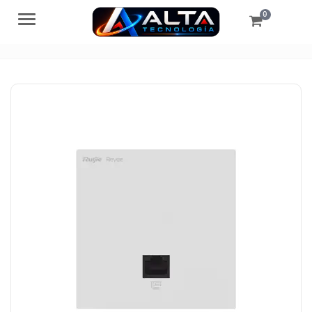
0
Menú