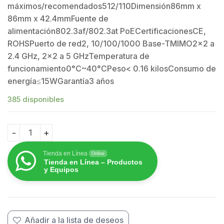
máximos/recomendados512/110Dimensión86mm x
86mm x 42.4mmFuente de
alimentación802.3af/802.3at PoECertificacionesCE,
ROHSPuerto de red2, 10/100/1000 Base-TMIMO2x2 a
2.4 GHz, 2×2 a 5 GHzTemperatura de
funcionamiento0°C~40°CPeso< 0.16 kilosConsumo de
energía≤15WGarantía3 años
385 disponibles
Punto de acceso Wi-Fi 6 de pared para interior 360°,
Tienda en Línea
Online
Tienda en Línea – Productos
y Equipos
Añadir a la lista de deseos