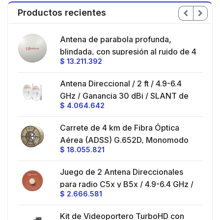
Productos recientes
en
Antena de parabola profunda,
ble
blindada, con supresión al ruido de 4
$
13.211.392
/
ft, 5.9-7.2 GHz, Ganancia 36 dBi con
SLANT de 45 ° y 90 °, ideal para
es
Antena Direccional / 2 ft / 4.9-6.4
hasta 80 km, Conectores N-hembra,
GHz / Ganancia 30 dBi / SLANT de
montaje con alineación milimétrica.
$
4.064.642
45 ° y 90 ° / Conector N-Hembra /
Montaje y jumpers incluidos.
es
Carrete de 4 km de Fibra Óptica
eo
Aérea (ADSS) G.652D, Monomodo
$
18.055.821
V,
de 24 Hilos, Exterior, Span 200,
Loose Tube
Juego de 2 Antena Direccionales
z,
0 cm
para radio C5x y B5x / 4.9-6.4 GHz /
$
2.666.581
Ganancia 27 dBi / Montaje incluido.
 30
Kit de Videoportero TurboHD con