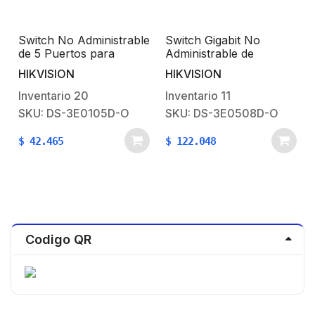
Switch No Administrable
Switch Gigabit No
de 5 Puertos para
Administrable de
Escritorio / Fast
Escritorio de 8 Puertos
HIKVISION
HIKVISION
Ethernet 10 / 100 Mbps
10 / 100 / 1000 Mbps /
/ Diseño Compacto y
Diseño Compacto y
Inventario
20
Inventario
11
Estetico
Estetico
SKU: DS-3E0105D-O
SKU: DS-3E0508D-O
$
42.465
$
122.048
Codigo QR