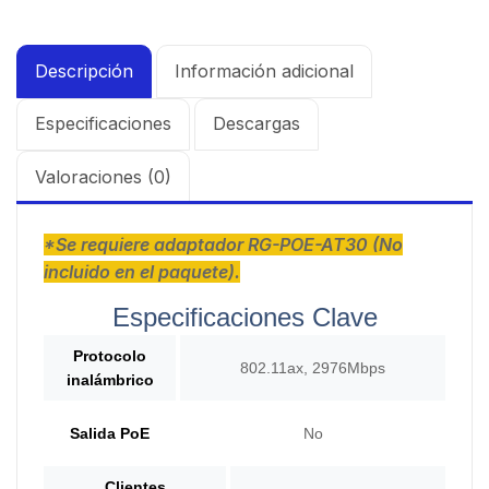
Descripción
Información adicional
Especificaciones
Descargas
Valoraciones (0)
*Se requiere adaptador RG-POE-AT30 (No
incluido en el paquete).
Especificaciones Clave
Protocolo
802.11ax, 2976Mbps
inalámbrico
Salida PoE
No
Clientes