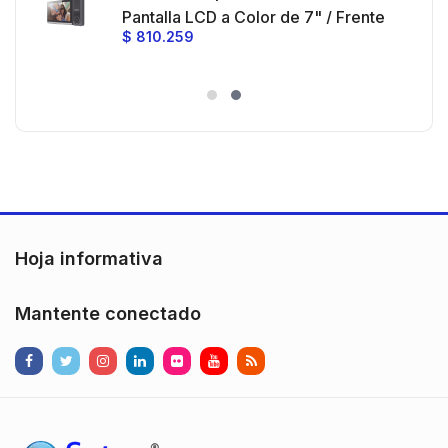
e y
 al
Pantalla LCD a Color de 7" / Frente
$
810.259
ia
de Calle para Exterior de
Policarbonato / 720p (1 Megapíxel
es
)130° de Visión (Gran Angular)
n
Hoja informativa
Mantente conectado