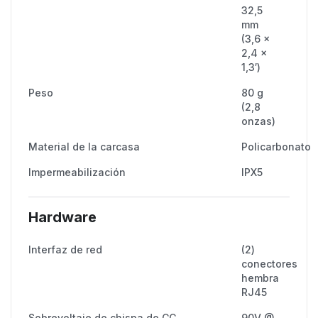
32,5
mm
(3,6 x
2,4 x
1,3′)
Peso
80 g
(2,8
onzas)
Material de la carcasa
Policarbonato
Impermeabilización
IPX5
Hardware
Interfaz de red
(2)
conectores
hembra
RJ45
Sobrevoltaje de chispa de CC
90V @