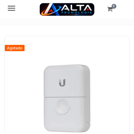
0
Menú
Agotado