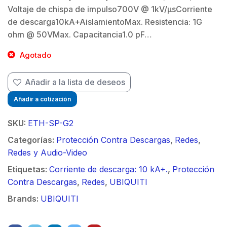
Voltaje de chispa de impulso700V @ 1kV/μsCorriente
de descarga10kA+AislamientoMax. Resistencia: 1G
$
ohm @ 50VMax. Capacitancia1.0 pF…
Agotado
$
Añadir a la lista de deseos
Añadir a cotización
SKU:
ETH-SP-G2
Categorías:
Protección Contra Descargas
,
Redes
,
Redes y Audio-Video
Etiquetas:
Corriente de descarga: 10 kA+.
,
Protección
Contra Descargas
,
Redes
,
UBIQUITI
Brands:
UBIQUITI