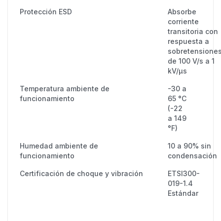
Protección ESD
Absorbe
corriente
transitoria con
respuesta a
sobretensione
de 100 V/s a 1
kV/μs
Temperatura ambiente de
-30 a
funcionamiento
65 °C
(-22
a 149
°F)
Humedad ambiente de
10 a 90% sin
funcionamiento
condensación
Certificación de choque y vibración
ETSI300-
019-1.4
Estándar