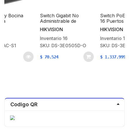
Switch Gigabit No
Switch PoE Gigabit de
Administrable de
16 Puertos / 1 × Gigabit
 /
Escritorio con 5 puertos
RJ45 / 1 × Gigabit fibra
HIKVISION
HIKVISION
10 / 100 / 1000 Mbps /
óptica
Diseño Compacto y
Inventario
16
Inventario
13
Estetico
SKU: DS-3E0505D-O
SKU: DS-3E1518P-EIV2
–
$
70.524
$
1.337.999
Codigo QR