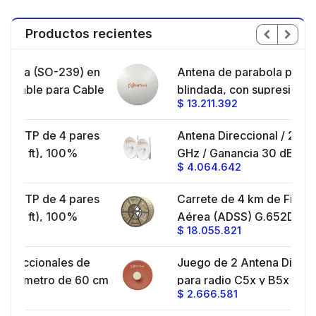
Productos recientes
 en
Antena de parabola profunda,
able
blindada, con supresión al ruido de 4
$
13.211.392
a/
ft, 5.9-7.2 GHz, Ganancia 36 dBi con
SLANT de 45 ° y 90 °, ideal para
res
Antena Direccional / 2 ft / 4.9-6.4
hasta 80 km, Conectores N-hembra,
GHz / Ganancia 30 dBi / SLANT de
montaje con alineación milimétrica.
$
4.064.642
24
45 ° y 90 ° / Conector N-Hembra /
Montaje y jumpers incluidos.
res
Carrete de 4 km de Fibra Óptica
ideo
Aérea (ADSS) G.652D, Monomodo
$
18.055.821
UV,
de 24 Hilos, Exterior, Span 200,
Loose Tube
de
Juego de 2 Antena Direccionales
oz,
60 cm
para radio C5x y B5x / 4.9-6.4 GHz /
$
2.666.581
/
Ganancia 27 dBi / Montaje incluido.
ra 30