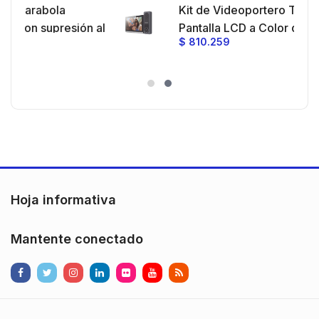
Kit de Videoportero TurboHD con
aje y
n al
Pantalla LCD a Color de 7" / Frente
$
810.259
ncia
de Calle para Exterior de
,
Policarbonato / 720p (1 Megapíxel
ores
)130° de Visión (Gran Angular)
ón
Hoja informativa
Mantente conectado