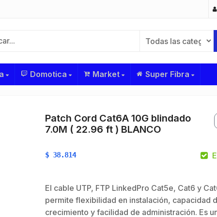
a
Domotica
Market
Super Fibra
Patch Cord Cat6A 10G blindado
7.0M ( 22.96 ft ) BLANCO
$
38.814
E
El cable UTP, FTP LinkedPro Cat5e, Cat6 y Ca
permite flexibilidad en instalación, capacidad 
crecimiento y facilidad de administración. Es u
onector UHF
Antena de
Co