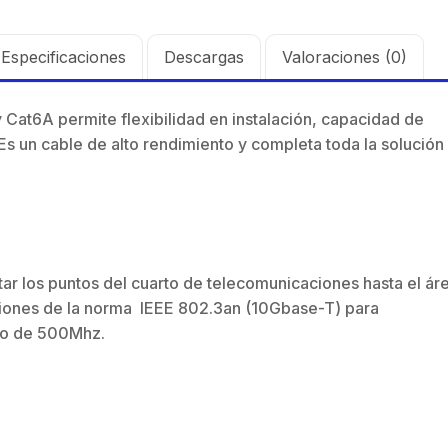
-Hembra /
N-
$
4.064.642
4.9-6.4 GHz /
ontaje y jumpers
Mo
Ganancia 30 dBi /
cluidos.
in
Especificaciones
Descargas
Valoraciones (0)
SLANT de 45 ° y
90 ° / Conector N-
 Cat6A permite flexibilidad en instalación, capacidad de
Hembra / Montaje
 Es un cable de alto rendimiento y completa toda la solución
y jumpers
incluidos.
ctar los puntos del cuarto de telecomunicaciones hasta el ár
ciones de la norma IEEE 802.3an (10Gbase-T) para
to de 500Mhz.