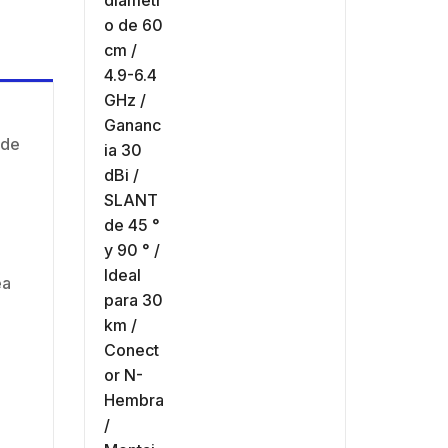
Hembra /
N-
$
4.064.642
4.9-6.4 GHz /
ntaje y jumpers
Mo
Ganancia 30 dBi /
cluidos.
inc
SLANT de 45 ° y
90 ° / Conector N-
Hembra / Montaje
 de
y jumpers
incluidos.
ea