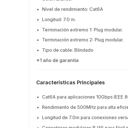
Nivel de rendimiento: Cat6A
Longitud: 7.0 m.
Terminación extremo 1: Plug modular.
Terminación extremo 2: Plug modular.
K
Tipo de cable: Blindado
d
*1 año de garantía
$
p
b
s
Características Principales
de
G
Cat6A para aplicaciones 10Gbps IEEE 
d
45
Rendimiento de 500MHz para alta efici
p
Longitud de 7.0m para conexiones versá
C
Conectores modulares RJ45 para fácil i