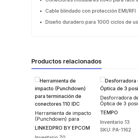
h
c
Cable blindado con protección EMI/RFI
mi
Diseño duradero para 1000 ciclos de u
Productos relacionados
Patch Panel
/ Modular 
Desforradora de Fibra
Sin Jack / 
HIKVISION
Óptica de 3 posiciones
1 Unidad D
Inventario
TEMPO
enta de impacto
down) para
SKU: DS1C
Inventario
13
ción de
PRO BY EPCOM
SKU: PA-1162
res 110 IDC
$
66.341
rio
70