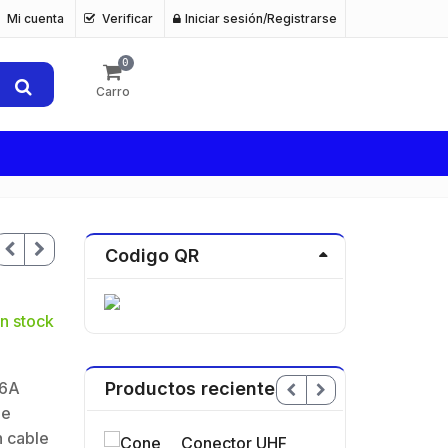
Mi cuenta
Verificar
Iniciar sesión/Registrarse
0
Carro
Codigo QR
n stock
t6A
Productos recientes
de
n cable
nector UHF
Antena de
Co