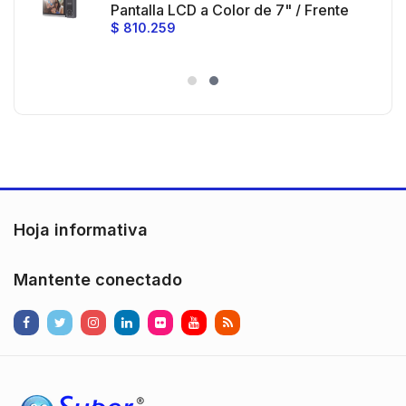
 al
Pantalla LCD a Color de 7" / Frente
$
810.259
ia
de Calle para Exterior de
Policarbonato / 720p (1 Megapíxel
es
)130° de Visión (Gran Angular)
n
Hoja informativa
Mantente conectado