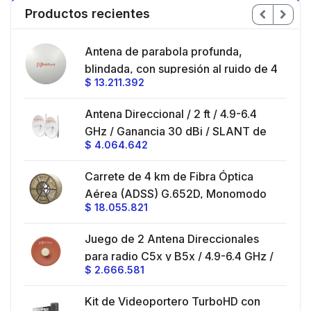
Productos recientes
en
Antena de parabola profunda,
ble
blindada, con supresión al ruido de 4
$
13.211.392
/
ft, 5.9-7.2 GHz, Ganancia 36 dBi con
SLANT de 45 ° y 90 °, ideal para
es
Antena Direccional / 2 ft / 4.9-6.4
hasta 80 km, Conectores N-hembra,
GHz / Ganancia 30 dBi / SLANT de
montaje con alineación milimétrica.
$
4.064.642
45 ° y 90 ° / Conector N-Hembra /
Montaje y jumpers incluidos.
es
Carrete de 4 km de Fibra Óptica
eo
Aérea (ADSS) G.652D, Monomodo
$
18.055.821
V,
de 24 Hilos, Exterior, Span 200,
Loose Tube
Juego de 2 Antena Direccionales
z,
0 cm
para radio C5x y B5x / 4.9-6.4 GHz /
$
2.666.581
Ganancia 27 dBi / Montaje incluido.
 30
Kit de Videoportero TurboHD con
e y