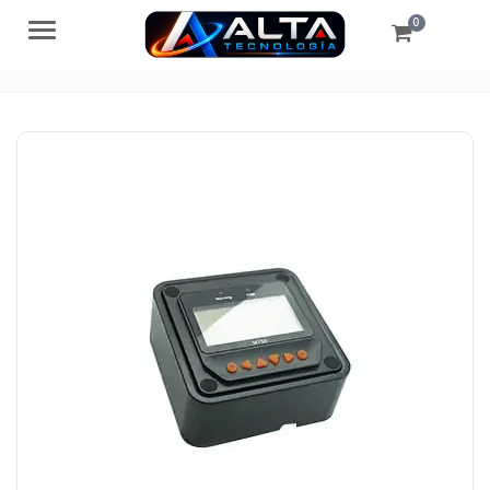
0
Menú