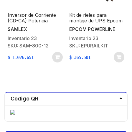
Inversor de Corriente
Kit de rieles para
(CD-CA) Potencia
montaje de UPS Epcom
Nominal 800 W, Ent:12
Power Line en Rack /
SAMLEX
EPCOM POWERLINE
Vcd, Sal:115 Vca 60 Hz
Gabinete de 4 postes,
incluye un par de rieles
Inventario
23
Inventario
23
con soporte en “L”
SKU: SAM-800-12
SKU: EPURAILKIT
compatible con:
EPU1000RTOL2U,
$
1.026.651
$
365.501
EPU2000RTOL2U y
EPU3000RTOL2U
Codigo QR