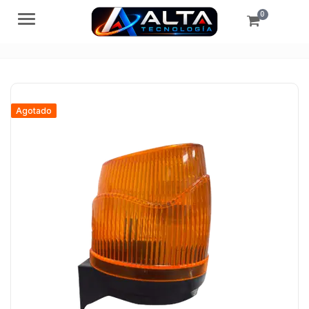
0
Menú
Agotado