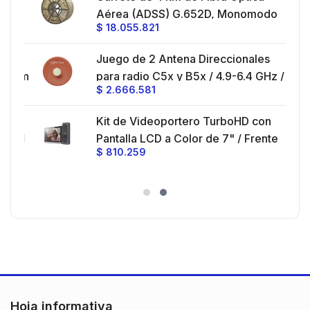
eo
Aérea (ADSS) G.652D, Monomodo
$
18.055.821
V,
de 24 Hilos, Exterior, Span 200,
Loose Tube
Juego de 2 Antena Direccionales
z,
0 cm
para radio C5x y B5x / 4.9-6.4 GHz /
$
2.666.581
Ganancia 27 dBi / Montaje incluido.
 30
Kit de Videoportero TurboHD con
e y
 al
Pantalla LCD a Color de 7" / Frente
$
810.259
ia
de Calle para Exterior de
Policarbonato / 720p (1 Megapíxel
es
)130° de Visión (Gran Angular)
n
Hoja informativa