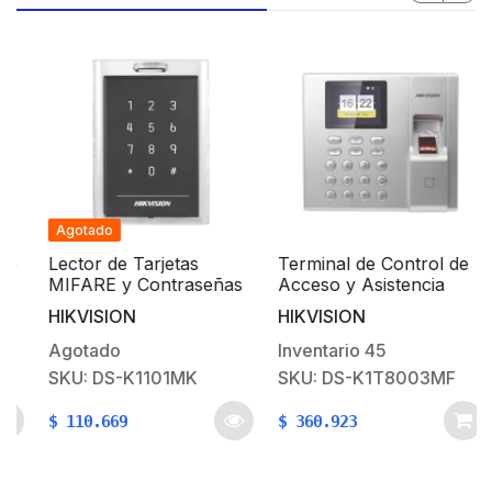
Agotado
Lector de Tarjetas
Terminal de Control de
MIFARE y Contraseñas
Acceso y Asistencia
/ Conexión Wiegand y
compatible con APP
HIKVISION
HIKVISION
RS-485 / Estético y
Hik-Connect (P2P) /
Fácil de Utilizar /
Stand Alone / Lectura
Agotado
Inventario
45
Indicador LED
de Huella y de Tarjetas
SKU: DS-K1101MK
SKU: DS-K1T8003MF
Mifare
$
110.669
$
360.923