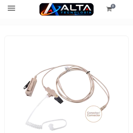
0
Menú