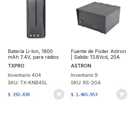
Batería Li-lon, 1800
Fuente de Poder Astron
mAh 7.4V, para radios
| Salida: 13.8Vcd, 20A
TK 2202 2202L 3202
TXPRO
ASTRON
3202L 2212 2212L 2302
3302
Inventario
404
Inventario
9
SKU: TX-KNB45L
SKU: RS-20A
$
192.438
$
1.465.953