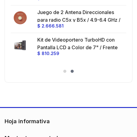
Loose Tube
Juego de 2 Antena Direccionales
z,
0 cm
para radio C5x y B5x / 4.9-6.4 GHz /
$
2.666.581
Ganancia 27 dBi / Montaje incluido.
 30
Kit de Videoportero TurboHD con
e y
 al
Pantalla LCD a Color de 7" / Frente
$
810.259
ia
de Calle para Exterior de
Policarbonato / 720p (1 Megapíxel
es
)130° de Visión (Gran Angular)
n
Hoja informativa