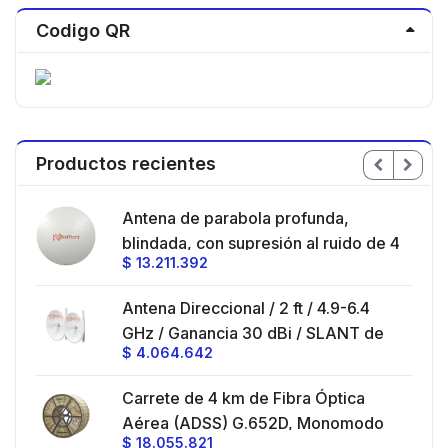
Codigo QR
Productos recientes
en
Antena de parabola profunda,
ble
blindada, con supresión al ruido de 4
$
13.211.392
/
ft, 5.9-7.2 GHz, Ganancia 36 dBi con
SLANT de 45 ° y 90 °, ideal para
es
Antena Direccional / 2 ft / 4.9-6.4
hasta 80 km, Conectores N-hembra,
GHz / Ganancia 30 dBi / SLANT de
montaje con alineación milimétrica.
$
4.064.642
45 ° y 90 ° / Conector N-Hembra /
Montaje y jumpers incluidos.
es
Carrete de 4 km de Fibra Óptica
eo
Aérea (ADSS) G.652D, Monomodo
$
18.055.821
V,
de 24 Hilos, Exterior, Span 200,