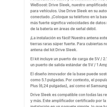
WeBoost: Drive Sleek, nuestro amplificado
para vehículos. Use Drive Sleek en su aut
conectado. ¡Coloque su teléfono en la bas
más fuerte significa velocidades de datos
de la batería en áreas de señal débil.
¡La instalación es fácil! Nuestra antena ex
tierras raras súper fuerte. Para cubiertas 
antena del kit Drive Sleek.
El kit incluye un puerto de carga de 5V / 
un puerto de salida estándar de 5V / 1 Amp
El diseño innovador de la base puede sost
como 5.1 pulgadas. Por contexto, el popul
Plus (6,24 pulgadas), así como el Samsung
Drive Sleek es compatible con todas las 
y más. Este amplificador certificado por 
instalación en un paquete simple, lo que ha