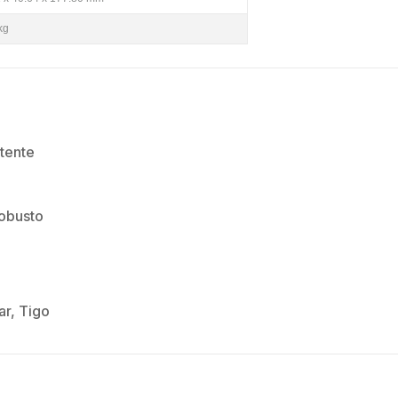
kg
tente
robusto
ar, Tigo