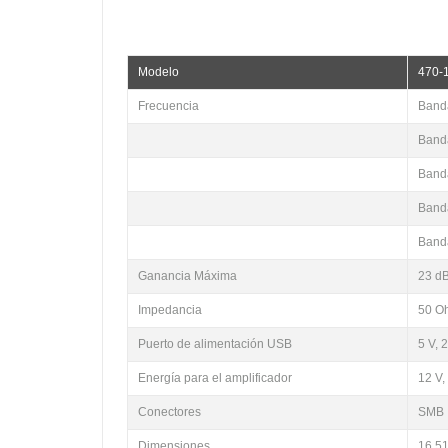
Modelo
470-
Frecuencia
Band
Band
Band
Band
Band
Ganancia Máxima
23 d
Impedancia
50 O
Puerto de alimentación USB
5 V, 2
Energía para el amplificador
12 V,
Conectores
SMB
Dimensiones
16.51