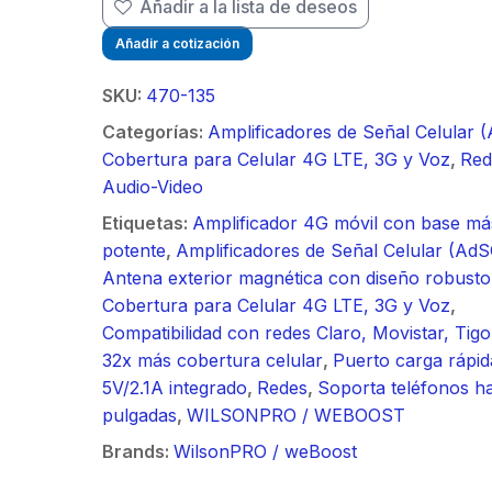
Añadir a la lista de deseos
/ Ideal para
90 ° 
o
Vide
sión al ruido
Color de 7" /
supre
m / Conector
30 k
Añadir a cotización
ft, 5.9-7.2
Frente de Calle
de 4 f
mbra /
N-He
 Ganancia 36
para Exterior de
GHz,
aje y jumpers
Monta
SKU:
470-135
con SLANT de
Policarbonato /
dBi 
idos.
inclu
Categorías:
Amplificadores de Señal Celular 
y 90 °, ideal
720p (1 Megapíxel
45 ° 
Cobertura para Celular 4G LTE, 3G y Voz
,
Red
 hasta 80 km,
)130° de Visión
para 
Audio-Video
ctores N-
(Gran Angular)
Cone
ra, montaje
hemb
Etiquetas:
Amplificador 4G móvil con base má
alineación
con a
potente
,
Amplificadores de Señal Celular (AdS
étrica.
milim
Antena exterior magnética con diseño robusto
Cobertura para Celular 4G LTE, 3G y Voz
,
Compatibilidad con redes Claro, Movistar, Tigo
32x más cobertura celular
,
Puerto carga rápid
5V/2.1A integrado
,
Redes
,
Soporta teléfonos ha
pulgadas
,
WILSONPRO / WEBOOST
Brands:
WilsonPRO / weBoost