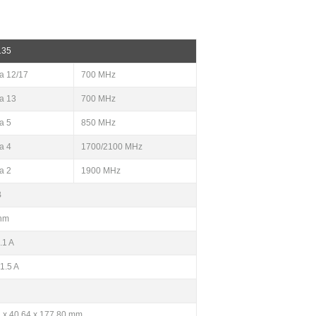
135
a 12/17
700 MHz
a 13
700 MHz
a 5
850 MHz
a 4
1700/2100 MHz
a 2
1900 MHz
B
hm
.1 A
 1.5 A
 x 40.64 x 177.80 mm