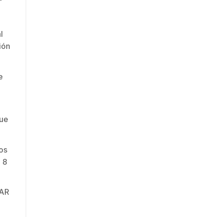
l
ión
e
que
os
 8
TAR