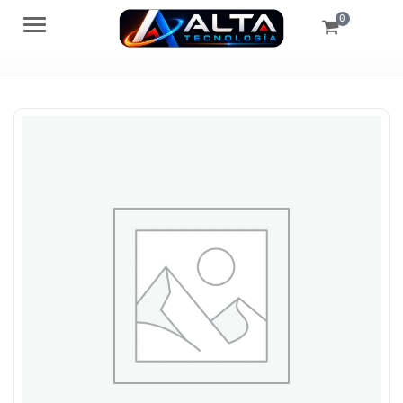
0
Menú