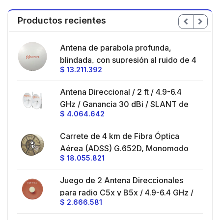
Productos recientes
en
Antena de parabola profunda,
ble
blindada, con supresión al ruido de 4
$
13.211.392
/
ft, 5.9-7.2 GHz, Ganancia 36 dBi con
SLANT de 45 ° y 90 °, ideal para
es
Antena Direccional / 2 ft / 4.9-6.4
hasta 80 km, Conectores N-hembra,
GHz / Ganancia 30 dBi / SLANT de
montaje con alineación milimétrica.
$
4.064.642
45 ° y 90 ° / Conector N-Hembra /
Montaje y jumpers incluidos.
es
Carrete de 4 km de Fibra Óptica
eo
Aérea (ADSS) G.652D, Monomodo
$
18.055.821
V,
de 24 Hilos, Exterior, Span 200,
Loose Tube
Juego de 2 Antena Direccionales
z,
0 cm
para radio C5x y B5x / 4.9-6.4 GHz /
$
2.666.581
Ganancia 27 dBi / Montaje incluido.
 30