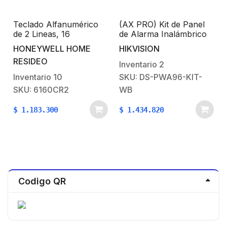
Teclado Alfanumérico
(AX PRO) Kit de Panel
de 2 Lineas, 16
de Alarma Inalámbrico
Caracteres Cada Una y
de Hikvision / Soporta
HONEYWELL HOME
HIKVISION
3 LED´s de Problema en
96 Zonas / Lector de
RESIDEO
el Sistema.
Tag integrado / 3G/4G,
Inventario
2
Wi-Fi y Ethernet /
Inventario
10
SKU: DS-PWA96-KIT-
Incluye Batería de
SKU: 6160CR2
WB
respaldo / Compatible
con los Accesorios AX
$
1.183.300
$
1.434.820
PRO.
Codigo QR