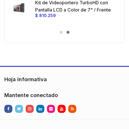
Kit de Videoportero TurboHD con
e y
 al
Pantalla LCD a Color de 7" / Frente
$
810.259
ia
de Calle para Exterior de
Policarbonato / 720p (1 Megapíxel
es
)130° de Visión (Gran Angular)
n
Hoja informativa
Mantente conectado