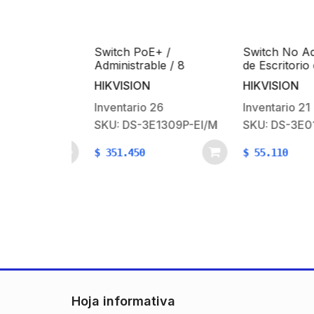
it PoE+ /
Switch PoE+ /
Switch No Admin
e / 24
Administrable / 8
de Escritorio de
100/1000
Puertos 10/100 Mbps
Puertos / Fast 
HIKVISION
HIKVISION
 2 puertos
PoE+ / 1 Puerto 100
10 / 100 Mbps /
uración
Mbps Uplink / PoE
Compacto y Est
Inventario
26
Inventario
21
e Hik-
hasta 250 metros / 60 W
526P-SI
SKU: DS-3E1309P-EI/M
SKU: DS-3E010
/ PoE hasta
/ 370 W
$
351.450
$
55.110
Hoja informativa