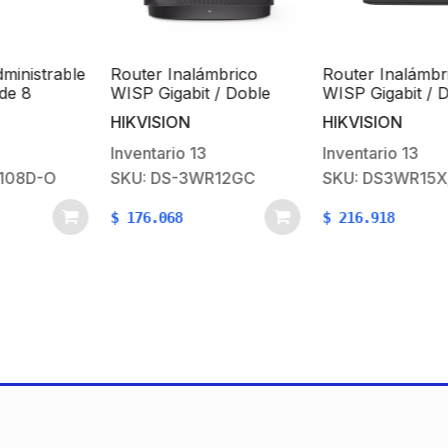
istrable
Router Inalámbrico
Router Inalámbric
 8
WISP Gigabit / Doble
WISP Gigabit / Dob
Ethernet
Banda AC (2.4 GHz y 5
Banda AC (2.4 GHz
HIKVISION
HIKVISION
 Diseño
GHz) / Hasta 1200 Mbps
GHz) / Hasta 1501
etico
/ 4 Puertos 10/100/1000
/ 4 Puertos 10/100
Inventario
13
Inventario
13
Mbps / 4 Antenas
Mbps / 4 Antenas
8D-O
SKU: DS-3WR12GC
SKU: DS3WR15X/U
Externas
Externas
Omnidireccional de 5 dBi
Omnidireccional de
$
176.068
$
216.918
/ Interior
/ Interior