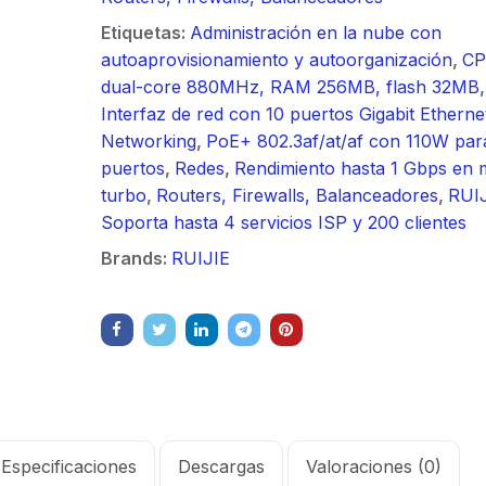
/ Ideal para
90 ° 
o
Vide
sión al ruido
Color de 7" /
supre
Etiquetas:
Administración en la nube con
m / Conector
30 k
ft, 5.9-7.2
Frente de Calle
de 4 f
autoaprovisionamiento y autoorganización
,
C
mbra /
N-He
 Ganancia 36
para Exterior de
GHz,
dual-core 880MHz, RAM 256MB, flash 32MB
,
aje y jumpers
Monta
con SLANT de
Policarbonato /
dBi 
Interfaz de red con 10 puertos Gigabit Etherne
idos.
inclu
y 90 °, ideal
720p (1 Megapíxel
45 ° 
Networking
,
PoE+ 802.3af/at/af con 110W par
 hasta 80 km,
)130° de Visión
para 
puertos
,
Redes
,
Rendimiento hasta 1 Gbps en
ctores N-
(Gran Angular)
Cone
turbo
,
Routers, Firewalls, Balanceadores
,
RUI
ra, montaje
hemb
Soporta hasta 4 servicios ISP y 200 clientes
alineación
con a
Brands:
RUIJIE
étrica.
milim
Especificaciones
Descargas
Valoraciones (0)