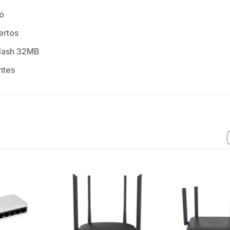
o
ertos
lash 32MB
ntes