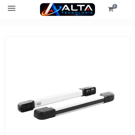
0
Menú