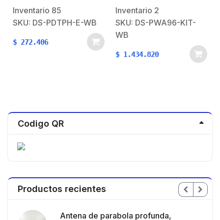
Tamaño / Uso en
Tag integrado / 3G/4G,
Inventario
85
Inventario
2
Interior / Rango de
Wi-Fi y Ethernet /
SKU: DS-PDTPH-E-WB
SKU: DS-PWA96-KIT-
Detección desde -35°C
Incluye Batería de
WB
hasta 99°C
respaldo / Compatible
$
272.406
con los Accesorios AX
$
1.434.820
PRO.
Codigo QR
Productos recientes
en
Antena de parabola profunda,