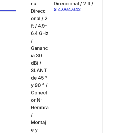
Direccional / 2 ft /
mbra /
N-Hem
$
4.064.642
4.9-6.4 GHz /
je y jumpers
Monta
Ganancia 30 dBi /
idos.
inclui
SLANT de 45 ° y
90 ° / Conector N-
Hembra / Montaje
y jumpers
incluidos.