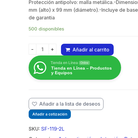
Protección antipolvo: malla metálica.-Dimensio
ctor UHF
Antena de
Cone
$
mm (alto) x 99 mm (diámetro).-Incluye de base
ra (SO-239)
parabola
Hemb
de garantia
.608
$
13.211.392
$
52.
nea, de Anillo
profunda,
en Lí
able para
blindada, con
Plega
500 disponibles
e RG-58/U,
supresión al ruido
Cabl
42/U, Níquel/
de 4 ft, 5.9-7.2
RG-14
Añadir al carrito
/ Delrin.
GHz, Ganancia 36
Plata/
Detector de humo fotoeléctrico de humo de 2
dBi con SLANT de
Tienda en Línea
Online
45 ° y 90 °, ideal
Tienda en Línea – Productos
para hasta 80 km,
y Equipos
Conectores N-
hembra, montaje
con alineación
milimétrica.
Añadir a la lista de deseos
Añadir a cotización
SKU:
SF-119-2L