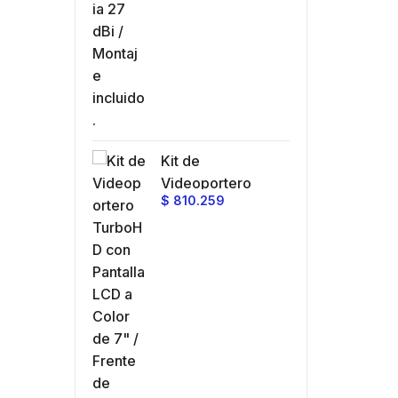
Kit de
Videoportero
$
810.259
TurboHD con
Pantalla LCD a
Color de 7" /
Frente de Calle
para Exterior de
Policarbonato /
720p (1 Megapíxel
)130° de Visión
(Gran Angular)