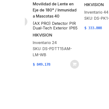
tección 12
Armado y Desa
hemb
HIKVISION
 Interior
Funciones de
con 
Automatización
CL12-EG2
Inventario
44
control de Rele
milim
SKU: DS-PK1-E
(AX PRO) Detector PIR
Dual-Tech Exterior IP65
$
333.808
/ COMPATIBLE CON
HIKVISION
CÁMARA DS-
PDCM15PF-IR / Rango
Inventario
24
de Detección 15 mts /
SKU: DS-PDTT15AM-
Ángulo de Cobertura de
LM-WB
90° Ajustable en 180° /
Movilidad de Lente en
$
849.178
Eje de 180° / Inmunidad
a Mascotas 40