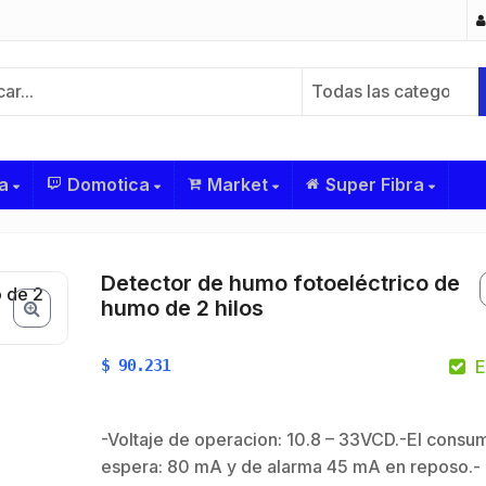
Todas las categorías
a
Domotica
Market
Super Fibra
Detector de humo fotoeléctrico de
humo de 2 hilos
$
90.231
E
-Voltaje de operacion: 10.8 – 33VCD.-El consu
$
espera: 80 mA y de alarma 45 mA en reposo.-