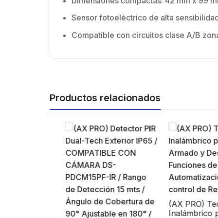
Dimensiones compactas: 42 mm x 99 
Sensor fotoeléctrico de alta sensibili
Compatible con circuitos clase A/B zon
Kit 
Productos relacionados
de p
$
19.
prof
blin
supre
de 4 
GHz,
dBi 
45 ° 
de
con
para
(AX PRO) Tecla
 360° /
Inalámbrico par
Cone