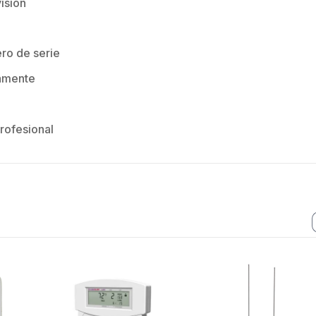
isión
ro de serie
amente
rofesional