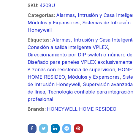
/ Ideal para
90 ° 
SKU:
4208U
o
Vide
sión al ruido
Color de 7" /
supre
m / Conector
30 k
ft, 5.9-7.2
Frente de Calle
de 4 f
Categorías:
Alarmas, Intrusión y Casa Intelige
mbra /
N-He
 Ganancia 36
para Exterior de
GHz,
Módulos y Expansores
,
Sistemas de Intrusión
aje y jumpers
Monta
con SLANT de
Policarbonato /
dBi 
Honeywell
idos.
inclu
y 90 °, ideal
720p (1 Megapíxel
45 ° 
Etiquetas:
Alarmas, Intrusión y Casa Inteligent
 hasta 80 km,
)130° de Visión
para 
Conexión a salida inteligente VPLEX
,
ctores N-
(Gran Angular)
Cone
Direccionamiento por DIP switch o número de 
ra, montaje
hemb
Diseñado para paneles VPLEX exclusivamente
alineación
con a
8 zonas con resistencia de supervisión
,
HONE
étrica.
milim
HOME RESIDEO
,
Módulos y Expansores
,
Sist
de Intrusión Honeywell
,
Supervisión avanzada 
de línea
,
Tecnología confiable para integració
profesional
Brands:
HONEYWELL HOME RESIDEO