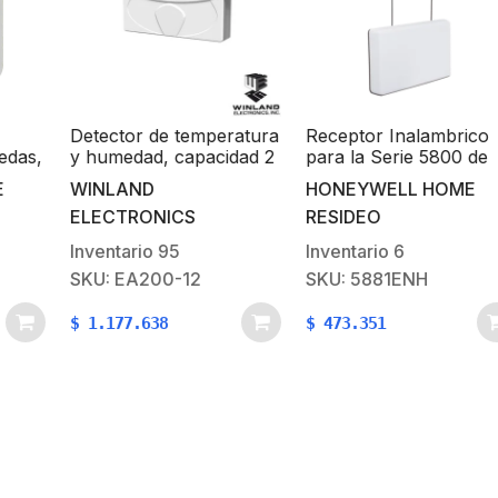
Agotado
mperatura
Receptor Inalambrico
Detector de impact
acidad 2
para la Serie 5800 de
inalámbrico Honeyw
una zona
Honeywell, cubre el
Batería de Larga
HONEYWELL HOME
HONEYWELL HOM
total de zonas que
Duración 3-5 años
RESIDEO
RESIDEO
 zona
acepte el panel de
alarma
Inventario
6
Agotado
SKU: 5881ENH
SKU: 5800-SS1
$
473.351
$
517.083