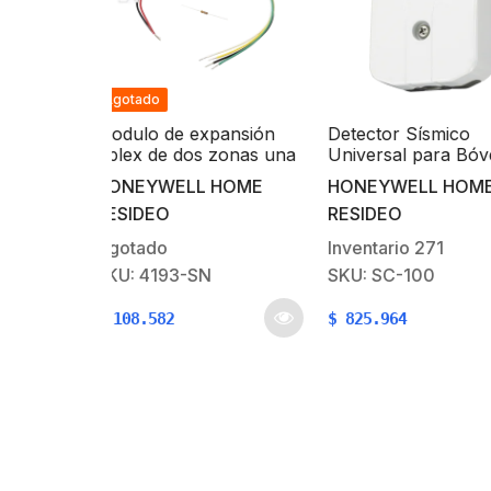
xpansión
Detector Sísmico
Detector de te
s zonas una
Universal para Bóvedas,
y humedad, cap
 con
Cajeros Automáticos,
zonas, incluye 
L HOME
HONEYWELL HOME
WINLAND
e fin de
Cajas Fuertes, etc
con sensor de
RESIDEO
ELECTRONICS
temperatura y 1
libre
Inventario
271
Inventario
95
N
SKU: SC-100
SKU: EA200-12
$
825.964
$
1.177.638