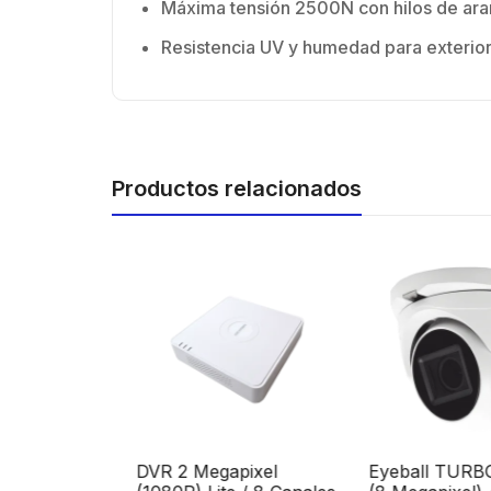
Máxima tensión 2500N con hilos de ar
Resistencia UV y humedad para exterio
Productos relacionados
 IP
DVR 2 Megapixel
Eyeball TURB