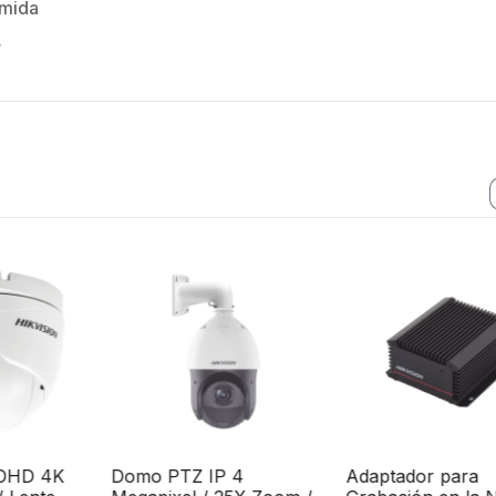
amida
r
OHD 4K
Domo PTZ IP 4
Adaptador para