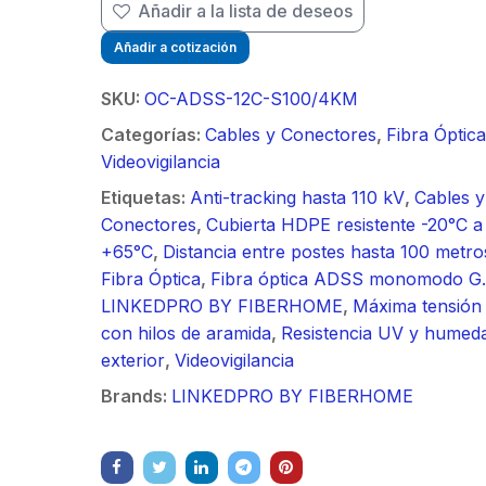
/ Ideal para
90 ° 
Añadir a la lista de deseos
o
Vide
sión al ruido
Color de 7" /
supre
m / Conector
30 k
Añadir a cotización
ft, 5.9-7.2
Frente de Calle
de 4 f
mbra /
N-He
 Ganancia 36
para Exterior de
GHz,
aje y jumpers
Monta
SKU:
OC-ADSS-12C-S100/4KM
con SLANT de
Policarbonato /
dBi 
idos.
inclu
y 90 °, ideal
720p (1 Megapíxel
45 ° 
Categorías:
Cables y Conectores
,
Fibra Óptica
 hasta 80 km,
)130° de Visión
para 
Videovigilancia
ctores N-
(Gran Angular)
Cone
Etiquetas:
Anti-tracking hasta 110 kV
,
Cables y
ra, montaje
hemb
Conectores
,
Cubierta HDPE resistente -20°C a
alineación
con a
+65°C
,
Distancia entre postes hasta 100 metro
étrica.
milim
Fibra Óptica
,
Fibra óptica ADSS monomodo G
LINKEDPRO BY FIBERHOME
,
Máxima tensión
con hilos de aramida
,
Resistencia UV y humed
exterior
,
Videovigilancia
Brands:
LINKEDPRO BY FIBERHOME