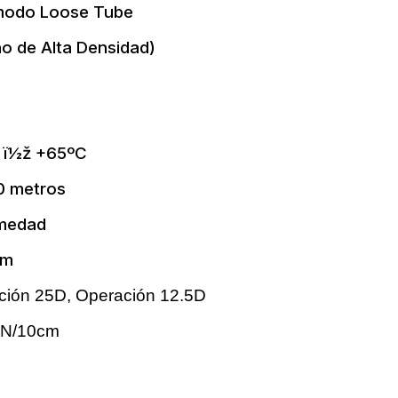
modo Loose Tube
no de Alta Densidad)
C ï½ž +65ºC
00 metros
umedad
mm
ación 25D, Operación 12.5D
00N/10cm