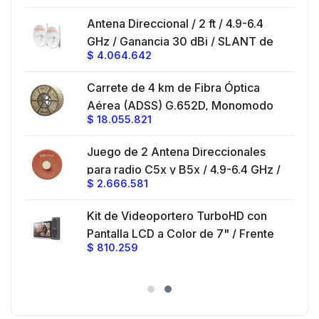
SLANT de 45 ° y 90 °, ideal para
es
Antena Direccional / 2 ft / 4.9-6.4
hasta 80 km, Conectores N-hembra,
GHz / Ganancia 30 dBi / SLANT de
montaje con alineación milimétrica.
$
4.064.642
45 ° y 90 ° / Conector N-Hembra /
Montaje y jumpers incluidos.
es
Carrete de 4 km de Fibra Óptica
eo
Aérea (ADSS) G.652D, Monomodo
$
18.055.821
V,
de 24 Hilos, Exterior, Span 200,
Loose Tube
Juego de 2 Antena Direccionales
z,
0 cm
para radio C5x y B5x / 4.9-6.4 GHz /
$
2.666.581
Ganancia 27 dBi / Montaje incluido.
 30
Kit de Videoportero TurboHD con
e y
 al
Pantalla LCD a Color de 7" / Frente
$
810.259
ia
de Calle para Exterior de
Policarbonato / 720p (1 Megapíxel
es
)130° de Visión (Gran Angular)
n