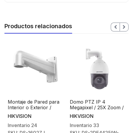
Productos relacionados
Montaje de Pared para
Domo PTZ IP 4
Interior o Exterior /
Megapixel / 25X Zoom /
Compatible con Domos
100 mts IR / Exterior
HIKVISION
HIKVISION
PTZ HikVision /
IP66 / DARKFIGHTER /
Resistente al agua
ACUSENSE (Evita
Inventario
24
Inventario
33
Falsas Alarmas) /
F
SKU: DS-1602ZJ
SKU: DS-2DE4425IW-