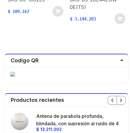
Detección Facial / WDR
DE(T5)
120 dB / Entrada y
$
109.167
Salida de Audio y
$
3.144.283
Alarmas / HLC / EIS /
PoE+
Codigo QR
Productos recientes
en
Antena de parabola profunda,
ble
blindada, con supresión al ruido de 4
$
13.211.392
/
ft, 5.9-7.2 GHz, Ganancia 36 dBi con