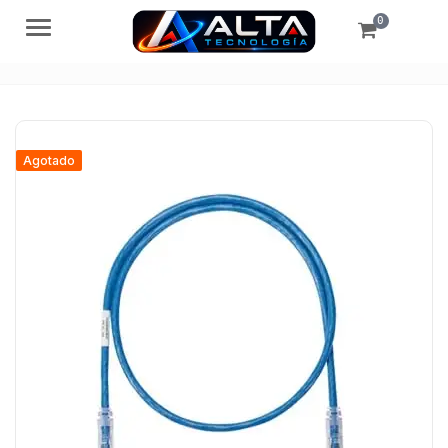
0
Menú
Agotado