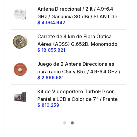
SLANT de 45 ° y 90 °, ideal para
es
Antena Direccional / 2 ft / 4.9-6.4
hasta 80 km, Conectores N-hembra,
GHz / Ganancia 30 dBi / SLANT de
montaje con alineación milimétrica.
$
4.064.642
45 ° y 90 ° / Conector N-Hembra /
Montaje y jumpers incluidos.
es
Carrete de 4 km de Fibra Óptica
eo
Aérea (ADSS) G.652D, Monomodo
$
18.055.821
V,
de 24 Hilos, Exterior, Span 200,
Loose Tube
Juego de 2 Antena Direccionales
z,
0 cm
para radio C5x y B5x / 4.9-6.4 GHz /
$
2.666.581
Ganancia 27 dBi / Montaje incluido.
 30
Kit de Videoportero TurboHD con
e y
 al
Pantalla LCD a Color de 7" / Frente
$
810.259
ia
de Calle para Exterior de
Policarbonato / 720p (1 Megapíxel
es
)130° de Visión (Gran Angular)
n