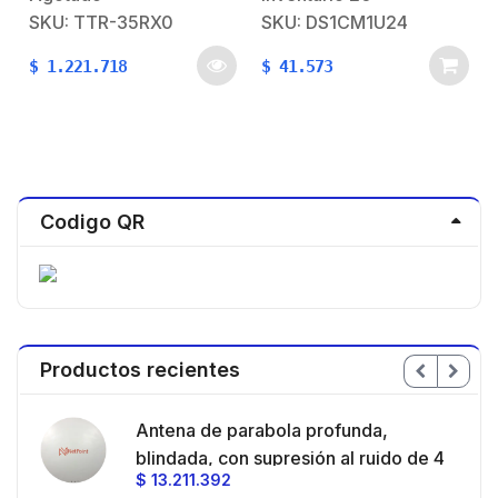
SKU: TTR-35RX0
SKU: DS1CM1U24
$
1.221.718
$
41.573
Codigo QR
Productos recientes
en
Antena de parabola profunda,
ble
blindada, con supresión al ruido de 4
$
13.211.392
/
ft, 5.9-7.2 GHz, Ganancia 36 dBi con