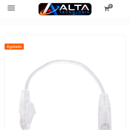
0
Menú
Agotado