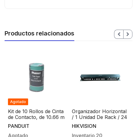
Productos relacionados
Agotado
Kit de 10 Rollos de Cinta
Organizador Horizontal
de Contacto, de 10.66 m
/ 1 Unidad De Rack / 24
de largo y 19.1 mm de
Ranuras / 19 Pulgadas
PANDUIT
HIKVISION
ancho c/u, Color Negro
Agotado
Inventario
20