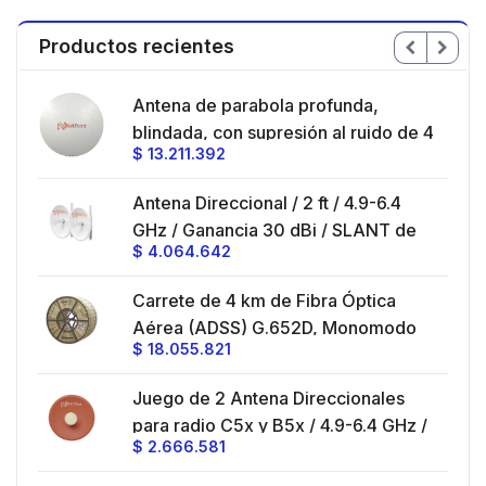
Productos recientes
en
Antena de parabola profunda,
ble
blindada, con supresión al ruido de 4
$
13.211.392
/
ft, 5.9-7.2 GHz, Ganancia 36 dBi con
SLANT de 45 ° y 90 °, ideal para
es
Antena Direccional / 2 ft / 4.9-6.4
hasta 80 km, Conectores N-hembra,
GHz / Ganancia 30 dBi / SLANT de
montaje con alineación milimétrica.
$
4.064.642
45 ° y 90 ° / Conector N-Hembra /
Montaje y jumpers incluidos.
es
Carrete de 4 km de Fibra Óptica
eo
Aérea (ADSS) G.652D, Monomodo
$
18.055.821
V,
de 24 Hilos, Exterior, Span 200,
Loose Tube
Juego de 2 Antena Direccionales
z,
0 cm
para radio C5x y B5x / 4.9-6.4 GHz /
$
2.666.581
Ganancia 27 dBi / Montaje incluido.
 30