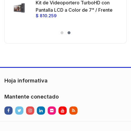
Kit de Videoportero TurboHD con
e y
 al
Pantalla LCD a Color de 7" / Frente
$
810.259
ia
de Calle para Exterior de
Policarbonato / 720p (1 Megapíxel
es
)130° de Visión (Gran Angular)
n
Hoja informativa
Mantente conectado