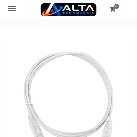
0
Menú