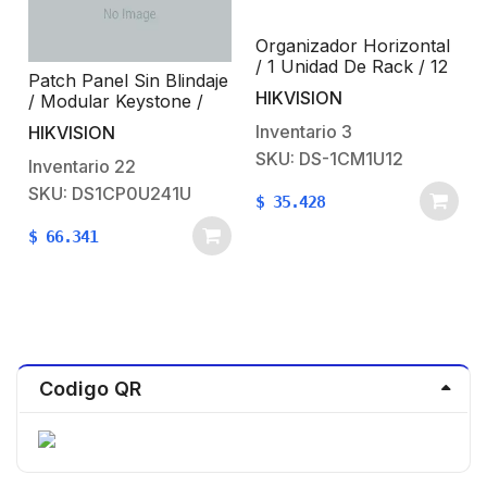
Organizador Horizontal
/ 1 Unidad De Rack / 12
Patch Panel Sin Blindaje
Ranuras / 19 Pulgadas
HIKVISION
/ Modular Keystone /
Sin Jack / 24 Puertos /
Inventario
3
HIKVISION
1 Unidad De Rack
SKU: DS-1CM1U12
Inventario
22
SKU: DS1CP0U241U
$
35.428
$
66.341
Codigo QR