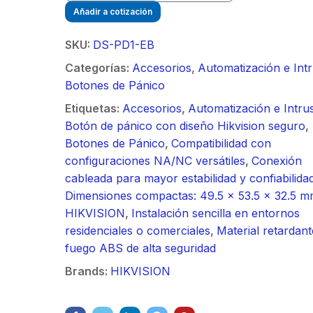
/ Ideal para
90 ° 
o
Vide
Añadir a cotización
sión al ruido
Color de 7" /
supre
m / Conector
30 k
ft, 5.9-7.2
Frente de Calle
de 4 f
mbra /
N-He
SKU:
DS-PD1-EB
 Ganancia 36
para Exterior de
GHz,
aje y jumpers
Monta
Categorías:
Accesorios
,
Automatización e Int
con SLANT de
Policarbonato /
dBi 
idos.
inclu
Botones de Pánico
y 90 °, ideal
720p (1 Megapíxel
45 ° 
 hasta 80 km,
)130° de Visión
para 
Etiquetas:
Accesorios
,
Automatización e Intru
ctores N-
(Gran Angular)
Cone
Botón de pánico con diseño Hikvision seguro
,
ra, montaje
hemb
Botones de Pánico
,
Compatibilidad con
alineación
con a
configuraciones NA/NC versátiles
,
Conexión
étrica.
milim
cableada para mayor estabilidad y confiabilida
Dimensiones compactas: 49.5 x 53.5 x 32.5 
HIKVISION
,
Instalación sencilla en entornos
residenciales o comerciales
,
Material retardant
fuego ABS de alta seguridad
Brands:
HIKVISION