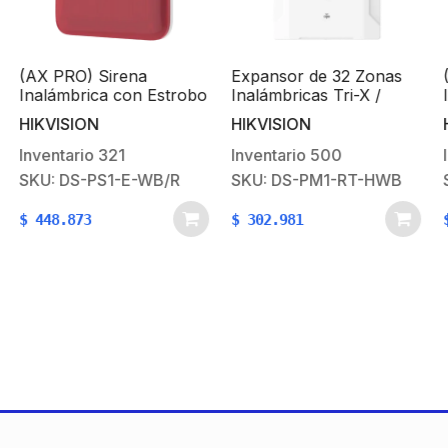
a
Expansor de 32 Zonas
(AX PRO) Teclado
n Estrobo
Inalámbricas Tri-X /
Inalámbrico para
ior IP65
Conexión Bus Speed-X /
Armado y Desarma
HIKVISION
HIKVISION
Permite Agregar
Funciones de
Sensores AX PRO /
Automatización pa
Inventario
500
Inventario
44
Compatible con paneles
control de Relevad
-WB/R
SKU: DS-PM1-RT-HWB
SKU: DS-PK1-E-WB
AX Hybrid Pro
$
302.981
$
333.808