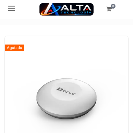
0
Menú
Agotado