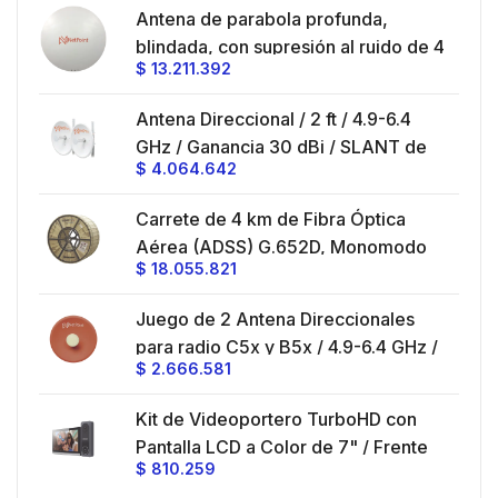
en
Antena de parabola profunda,
ble
blindada, con supresión al ruido de 4
$
13.211.392
/
ft, 5.9-7.2 GHz, Ganancia 36 dBi con
SLANT de 45 ° y 90 °, ideal para
es
Antena Direccional / 2 ft / 4.9-6.4
hasta 80 km, Conectores N-hembra,
GHz / Ganancia 30 dBi / SLANT de
montaje con alineación milimétrica.
$
4.064.642
45 ° y 90 ° / Conector N-Hembra /
Montaje y jumpers incluidos.
es
Carrete de 4 km de Fibra Óptica
eo
Aérea (ADSS) G.652D, Monomodo
$
18.055.821
V,
de 24 Hilos, Exterior, Span 200,
Loose Tube
Juego de 2 Antena Direccionales
z,
0 cm
para radio C5x y B5x / 4.9-6.4 GHz /
$
2.666.581
Ganancia 27 dBi / Montaje incluido.
 30
Kit de Videoportero TurboHD con
e y
 al
Pantalla LCD a Color de 7" / Frente
$
810.259
ia
de Calle para Exterior de