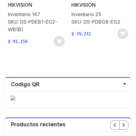
Exterior IP66 /
Alarma HIKVISION /
HIKVISION
HIKVISION
Indicador LED
Cableada / Interior / 8
Metros de Rango / 120°
Inventario
147
Inventario
25
de Cobertura
SKU: DS-PDEB1-EG2-
SKU: DS-PDBG8-EG2
WB(B)
$
79.772
$
91.159
Codigo QR
Productos recientes