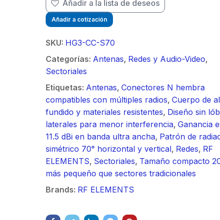
Añadir a la lista de deseos
/ Ideal para
90 ° 
o
Vide
sión al ruido
Color de 7" /
supre
m / Conector
30 k
Añadir a cotización
ft, 5.9-7.2
Frente de Calle
de 4 f
mbra /
N-He
 Ganancia 36
para Exterior de
GHz,
aje y jumpers
Monta
SKU:
HG3-CC-S70
con SLANT de
Policarbonato /
dBi 
idos.
inclu
Categorías:
Antenas
,
Redes y Audio-Video
,
y 90 °, ideal
720p (1 Megapíxel
45 ° 
Sectoriales
 hasta 80 km,
)130° de Visión
para 
ctores N-
(Gran Angular)
Cone
Etiquetas:
Antenas
,
Conectores N hembra
ra, montaje
hemb
compatibles con múltiples radios
,
Cuerpo de a
alineación
con a
fundido y materiales resistentes
,
Diseño sin ló
étrica.
milim
laterales para menor interferencia
,
Ganancia e
11.5 dBi en banda ultra ancha
,
Patrón de radia
simétrico 70° horizontal y vertical
,
Redes
,
RF
ELEMENTS
,
Sectoriales
,
Tamaño compacto 2
más pequeño que sectores tradicionales
Brands:
RF ELEMENTS