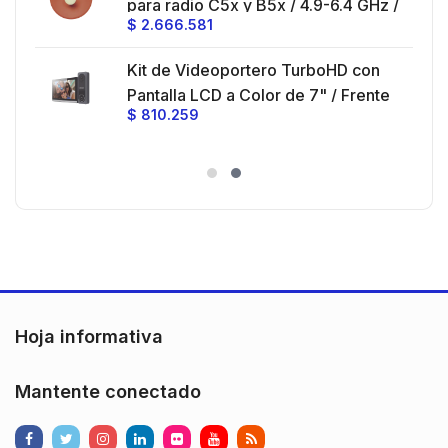
0 cm
para radio C5x y B5x / 4.9-6.4 GHz /
$
2.666.581
Ganancia 27 dBi / Montaje incluido.
 30
Kit de Videoportero TurboHD con
e y
 al
Pantalla LCD a Color de 7" / Frente
$
810.259
ia
de Calle para Exterior de
Policarbonato / 720p (1 Megapíxel
es
)130° de Visión (Gran Angular)
n
Hoja informativa
Mantente conectado