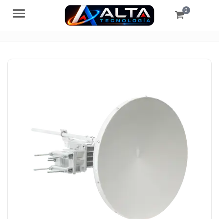
0
Menú