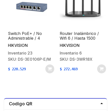
Switch PoE+ / No
Router Inalámbrico /
Administrable / 4
Wifi 6 / Hasta 1500
Puertos 10/100 Mbps
Mbps / Doble Banda AC
HIKVISION
HIKVISION
PoE+ (hasta 300 m) + 2
(2.4 GHz y 5 GHz) / 4
Puertos 10/100 Mbps
Puertos 1000 Mbps / 4
Inventario
23
Inventario
6
Uplink / 35 W
Antenas
SKU: DS-3E0106P-E/M
SKU: DS-3WR18X
a
Omnidireccional /
Interior / Beamforming
$
220.529
$
272.469
Optimizado
Codigo QR