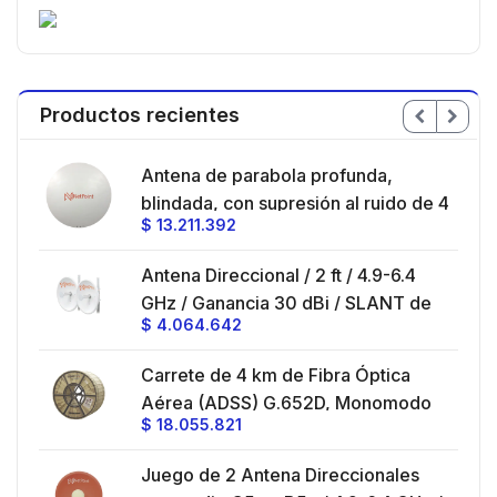
Productos recientes
en
Antena de parabola profunda,
ble
blindada, con supresión al ruido de 4
$
13.211.392
/
ft, 5.9-7.2 GHz, Ganancia 36 dBi con
SLANT de 45 ° y 90 °, ideal para
es
Antena Direccional / 2 ft / 4.9-6.4
hasta 80 km, Conectores N-hembra,
GHz / Ganancia 30 dBi / SLANT de
montaje con alineación milimétrica.
$
4.064.642
45 ° y 90 ° / Conector N-Hembra /
Montaje y jumpers incluidos.
es
Carrete de 4 km de Fibra Óptica
eo
Aérea (ADSS) G.652D, Monomodo
$
18.055.821
V,
de 24 Hilos, Exterior, Span 200,
Loose Tube
Juego de 2 Antena Direccionales
z,