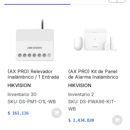
(AX PRO) Relevador
(AX PRO) Kit de Panel
Inalámbrico / 1 Entrada
de Alarma Inalámbrico
de Alarma 24/7 / 1
de Hikvision / Soporta
HIKVISION
HIKVISION
t
Salida de Relevador 0 a
96 Zonas / Lector de
36 VCD (Max. 5 A)
Tag integrado / 3G/4G,
Inventario
30
Inventario
2
Wi-Fi y Ethernet /
SKU: DS-PM1-O1L-WB
SKU: DS-PWA96-KIT-
Incluye Batería de
WB
respaldo / Compatible
$
161.116
con los Accesorios AX
$
1.434.820
PRO.