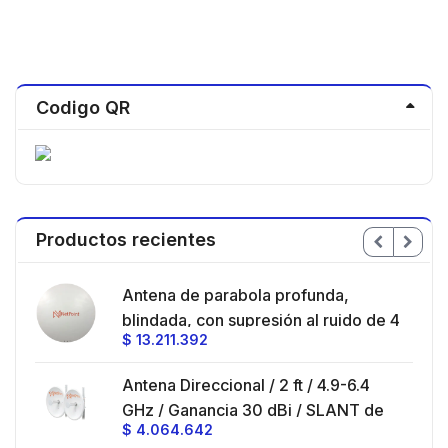
Codigo QR
Productos recientes
en
Antena de parabola profunda,
ble
blindada, con supresión al ruido de 4
$
13.211.392
/
ft, 5.9-7.2 GHz, Ganancia 36 dBi con
SLANT de 45 ° y 90 °, ideal para
es
Antena Direccional / 2 ft / 4.9-6.4
hasta 80 km, Conectores N-hembra,
GHz / Ganancia 30 dBi / SLANT de
montaje con alineación milimétrica.
$
4.064.642
45 ° y 90 ° / Conector N-Hembra /