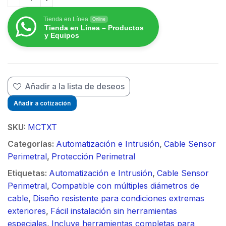
Accesorio de Reparación/Empalme del Cable Sensor 
Tienda en Línea
Online
Tienda en Línea – Productos
y Equipos
Añadir a la lista de deseos
Añadir a cotización
SKU:
MCTXT
Categorías:
Automatización e Intrusión
,
Cable Sensor
Perimetral
,
Protección Perimetral
Etiquetas:
Automatización e Intrusión
,
Cable Sensor
Perimetral
,
Compatible con múltiples diámetros de
cable
,
Diseño resistente para condiciones extremas
exteriores
,
Fácil instalación sin herramientas
especiales
,
Incluye herramientas completas para