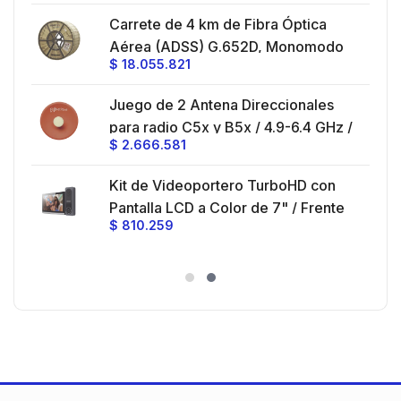
Montaje y jumpers incluidos.
es
Carrete de 4 km de Fibra Óptica
eo
Aérea (ADSS) G.652D, Monomodo
$
18.055.821
V,
de 24 Hilos, Exterior, Span 200,
Loose Tube
Juego de 2 Antena Direccionales
z,
0 cm
para radio C5x y B5x / 4.9-6.4 GHz /
$
2.666.581
Ganancia 27 dBi / Montaje incluido.
 30
Kit de Videoportero TurboHD con
e y
 al
Pantalla LCD a Color de 7" / Frente
$
810.259
ia
de Calle para Exterior de
Policarbonato / 720p (1 Megapíxel
es
)130° de Visión (Gran Angular)
n