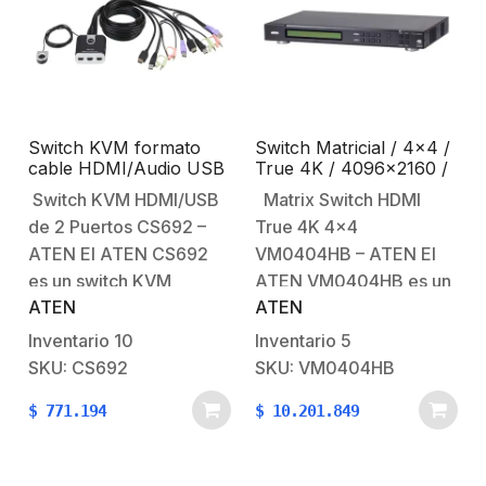
Switch KVM formato
Switch Matricial / 4×4 /
cable HDMI/Audio USB
True 4K / 4096×2160 /
de 2 puertos con
384 x2160 a 60 Hz /
Switch KVM HDMI/USB
Matrix Switch HDMI
selector remoto de
HDR 4:4:4 / HDCP 2.2 /
de 2 Puertos CS692 –
True 4K 4×4
puerto
Diferentes Métodos de
Control / EDID Expert™
ATEN El ATEN CS692
VM0404HB – ATEN El
es un switch KVM
ATEN VM0404HB es un
ATEN
ATEN
compacto de 2 puertos
conmutador matricial
que permite controlar
HDMI 4×4 True 4K que
Inventario
10
Inventario
5
dos computadoras
permite enrutar hasta
SKU: CS692
SKU: VM0404HB
desde un solo teclado,
cuatro fuentes HDMI a
$
771.194
$
10.201.849
mouse y monitor HDMI.
cuatro pantallas de
Soporta resoluciones de
manera independiente o
hasta 1080p Full HD y
simultánea. Soporta