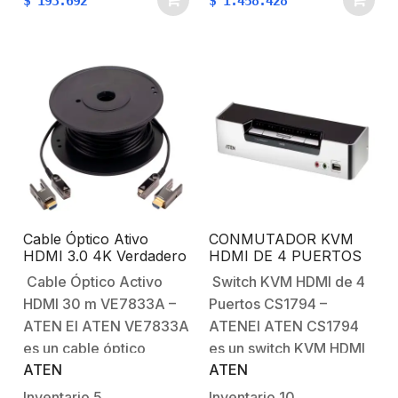
$
193.692
$
1.458.428
multimedia o consolas, a
largas distancias sin
pantallas o proyectores
pérdidas de señal.
con entrada VGA.
Compatible con
Ofrece una conversión
resoluciones 4K a 60 Hz
de señal confiable y de
(4:4:4),…
alta…
Cable Óptico Ativo
CONMUTADOR KVM
HDMI 3.0 4K Verdadero
HDMI DE 4 PUERTOS
/ 30 mts (4K Verdadero
CONMUTADOR KVM
Cable Óptico Activo
Switch KVM HDMI de 4
a 30 mts) / (Fibra Óptica
HDMI USB DE 4
HDMI 30 m VE7833A –
Puertos CS1794 –
y Cobre)
PUERTOS/CON CABLE
ATEN
ATEN El ATEN VE7833A
ATENEl ATEN CS1794
es un cable óptico
es un switch KVM HDMI
ATEN
ATEN
activo HDMI de 30
de 4 puertos que
metros, diseñado para
permite controlar hasta
Inventario
5
Inventario
10