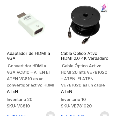
Adaptador de HDMI a
Cable Óptico Ativo
VGA
HDMI 2.0 4K Verdadero
/ 20 mts (4K Verdadero
Convertidor HDMI a
Cable Óptico Activo
a 20 mts)
VGA VC810 – ATEN El
HDMI 20 mts VE781020
ATEN VC810 es un
– ATEN El ATEN
convertidor activo HDMI
VE781020 es un cable
ATEN
ATEN
a VGA que permite
óptico activo HDMI de
conectar dispositivos
20 metros que garantiza
Inventario
20
Inventario
10
con salida HDMI, como
transmisión de video y
SKU: VC810
SKU: VE781020
laptops, reproductores
audio de alta calidad a