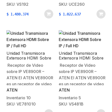
compresión avanzada
compresión avanzada
SKU: VS192
SKU: UCE260
para transmitir señales
para transmitir señales
$
1.480.374
$
1.022.637
HDMI 1080p a través de
HDMI 1080p a través de
redes Gigabit Ethernet.
redes Gigabit Ethernet.
Diseñado para
Diseñado para
aplicaciones de
aplicaciones de
distribución de
distribución de
contenido a gran escala,
contenido a gran escala,
…
…
Unidad Transmisora
Unidad Transmisora
Extensora HDMI Sobre
Extensora HDMI Sobre
IP / Full HD
IP / Full HD
Receptor de Video
Receptor de Video
sobre IP VE8900R –
sobre IP VE8900R –
ATEN El ATEN VE8900R
ATEN El ATEN VE8900R
es un receptor de video
es un receptor de video
ATEN
ATEN
sobre IP que trabaja con
sobre IP que trabaja con
tecnología de
tecnología de
Inventario
10
Inventario
5
compresión avanzada
compresión avanzada
SKU: VE781010
SKU: VS481B
para transmitir señales
para transmitir señales