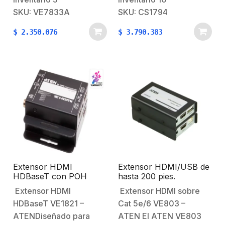
transmitir video y audio
cuatro computadoras
SKU: VE7833A
SKU: CS1794
de ultra alta definición a
desde un solo teclado,
$
2.350.076
$
3.790.383
largas distancias sin
mouse y monitor HDMI.
degradación de señal.
Soporta resoluciones de
Compatible con
hasta 4K UHD (3840 x
resoluciones 4K a 60 Hz
2160), ofreciendo
(4:4:4),…
calidad de…
Extensor HDMI
Extensor HDMI/USB de
HDBaseT con POH
hasta 200 pies.
hasta 4k 330 pies
Extensor HDMI
Extensor HDMI sobre
HDBaseT VE1821 –
Cat 5e/6 VE803 –
ATENDiseñado para
ATEN El ATEN VE803