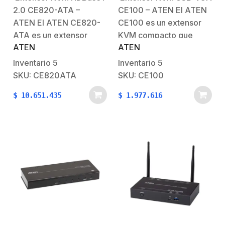
HDBaseT™ / Resolución
1200 a 60 Hz 30 m
2.0 CE820-ATA –
CE100 – ATEN El ATEN
1920x 1200 / USB 2.0
ATEN El ATEN CE820-
CE100 es un extensor
ATA es un extensor
KVM compacto que
ATEN
ATEN
KVM avanzado que
permite controlar un PC
utiliza la tecnología
o servidor desde una
Inventario
5
Inventario
5
HDBaseT 2.0 para
ubicación remota hasta
SKU: CE820ATA
SKU: CE100
transmitir señales HDMI,
a 100 metros de
$
10.651.435
$
1.977.616
USB 2.0, audio, Ethernet
distancia mediante
y control a una distancia
cable Cat 5e/6.
de hasta 100 metros
Compatible con
mediante un solo cable
interfaces VGA y USB,
Cat 6a/7. Ofrece video…
facilita la separación
entre la…