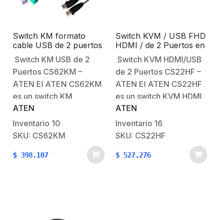
4K inalámbricas,
pantalla…
Switch KM formato
Switch KVM / USB FHD
cable USB de 2 puertos
HDMI / de 2 Puertos en
con Boundless
Formato Cable /
Switch KM USB de 2
Switch KVM HDMI/USB
Switching
1920×1080 @ 60Hz
Puertos CS62KM –
de 2 Puertos CS22HF –
(FHD) / HDCP 1.4 /
Conecta y Controla 2
ATEN El ATEN CS62KM
ATEN El ATEN CS22HF
Equipos con un solo
es un switch KM
es un switch KVM HDMI
Monitor, Teclado y
ATEN
ATEN
(Keyboard/Mouse) de 2
de 2 puertos que
Mouse
puertos que permite
permite controlar dos
Inventario
10
Inventario
16
controlar hasta dos
computadoras desde un
SKU: CS62KM
SKU: CS22HF
computadoras utilizando
solo teclado, mouse y
$
398.107
$
527.276
un solo teclado y mouse
monitor HDMI, con
USB, sin necesidad de
resoluciones de hasta
compartir monitor. Es
4K UHD (3840 x 2160 @
ideal para entornos
60 Hz) para…
donde se requiere
trabajar…