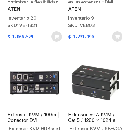
optimizar la flexibilidad
es un extensor HDMI
ATEN
ATEN
de instalación, el VE1821
compacto que permite
presenta una carcasa
transmitir señales de
Inventario
20
Inventario
9
ultraligera del tamaño
video y audio HDMI de
SKU: VE-1821
SKU: VE803
de la palma de la mano,
alta calidad a distancias
$
1.066.529
$
1.731.190
perfecta para montarlo
de hasta 60 metros
o colocarlo en espacios
mediante un solo cable
reducidos. El transmisor
Cat 5e/6. Compatible
incluye un puerto de
con resoluciones Full HD
salida HDMI local, lo
1080p…
que…
Extensor KVM / 100m |
Extensor VGA KVM /
Conector DVI
Cat 5 / 1280 x 1024 a
/ ExtremeUSB® /
60 Hz 100m / 1920 x
Extensor KVM HDBaseT
Extensor KVM USB-VGA