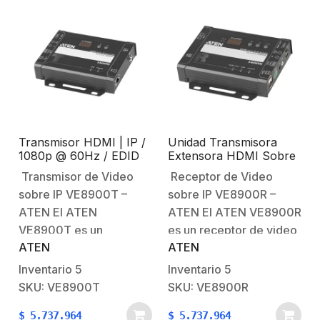
ofrece calidad de audio
resoluciones de hasta
superior…
4K a 60 Hz (4:4:4), HDR,
3D…
Transmisor HDMI | IP /
Unidad Transmisora
1080p @ 60Hz / EDID
Extensora HDMI Sobre
Expert™ / Protocolo CLI
IP / Full HD
Transmisor de Video
Receptor de Video
Telnet o RS-232
sobre IP VE8900T –
sobre IP VE8900R –
ATEN El ATEN
ATEN El ATEN VE8900R
VE8900T es un
es un receptor de video
ATEN
ATEN
transmisor HDMI sobre
sobre IP que trabaja con
IP que permite enviar
tecnología de
Inventario
5
Inventario
5
señales de video Full HD
compresión avanzada
SKU: VE8900T
SKU: VE8900R
1080p de manera
para transmitir señales
$
5.737.964
$
5.737.964
eficiente a través de una
HDMI 1080p a través de