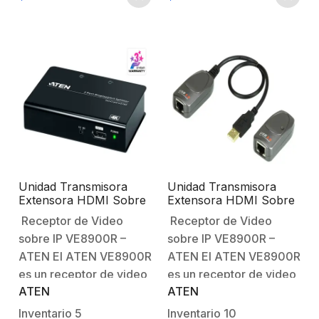
red Gigabit Ethernet
redes Gigabit Ethernet.
estándar. Diseñado para
Diseñado para
trabajar en conjunto con
aplicaciones de
el receptor VE8900R,…
distribución de
contenido a gran escala,
…
Unidad Transmisora
Unidad Transmisora
Extensora HDMI Sobre
Extensora HDMI Sobre
IP / Full HD
IP / Full HD
Receptor de Video
Receptor de Video
sobre IP VE8900R –
sobre IP VE8900R –
ATEN El ATEN VE8900R
ATEN El ATEN VE8900R
es un receptor de video
es un receptor de video
ATEN
ATEN
sobre IP que trabaja con
sobre IP que trabaja con
tecnología de
tecnología de
Inventario
5
Inventario
10