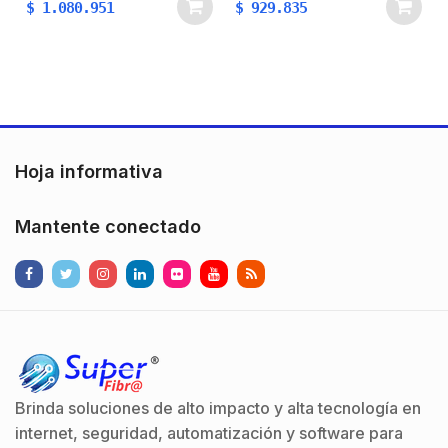
$
1.080.951
$
929.835
HDMI 1080p a través de
HDMI 1080p a través de
redes Gigabit Ethernet.
redes Gigabit Ethernet.
Diseñado para
Diseñado para
aplicaciones de
aplicaciones de
distribución de
distribución de
contenido a gran escala,
contenido a gran escala,
…
…
Hoja informativa
Mantente conectado
Brinda soluciones de alto impacto y alta tecnología en
internet, seguridad, automatización y software para