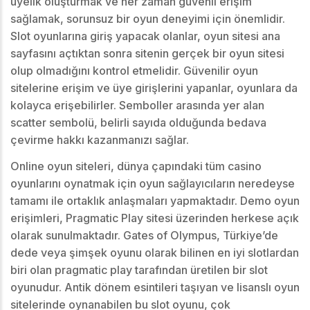
üyelik oluşturmak ve her zaman güvenli erişim
sağlamak, sorunsuz bir oyun deneyimi için önemlidir.
Slot oyunlarına giriş yapacak olanlar, oyun sitesi ana
sayfasını açtıktan sonra sitenin gerçek bir oyun sitesi
olup olmadığını kontrol etmelidir. Güvenilir oyun
sitelerine erişim ve üye girişlerini yapanlar, oyunlara da
kolayca erişebilirler. Semboller arasında yer alan
scatter sembolü, belirli sayıda olduğunda bedava
çevirme hakkı kazanmanızı sağlar.
Online oyun siteleri, dünya çapındaki tüm casino
oyunlarını oynatmak için oyun sağlayıcıların neredeyse
tamamı ile ortaklık anlaşmaları yapmaktadır. Demo oyun
erişimleri, Pragmatic Play sitesi üzerinden herkese açık
olarak sunulmaktadır. Gates of Olympus, Türkiye’de
dede veya şimşek oyunu olarak bilinen en iyi slotlardan
biri olan pragmatic play tarafından üretilen bir slot
oyunudur. Antik dönem esintileri taşıyan ve lisanslı oyun
sitelerinde oynanabilen bu slot oyunu, çok