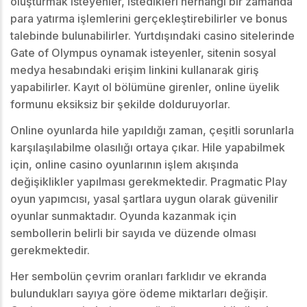
oluşturmak isteyenler, istedikleri herhangi bir zamanda
para yatırma işlemlerini gerçekleştirebilirler ve bonus
talebinde bulunabilirler. Yurtdışındaki casino sitelerinde
Gate of Olympus oynamak isteyenler, sitenin sosyal
medya hesabındaki erişim linkini kullanarak giriş
yapabilirler. Kayıt ol bölümüne girenler, online üyelik
formunu eksiksiz bir şekilde dolduruyorlar.
Online oyunlarda hile yapıldığı zaman, çeşitli sorunlarla
karşılaşılabilme olasılığı ortaya çıkar. Hile yapabilmek
için, online casino oyunlarının işlem akışında
değişiklikler yapılması gerekmektedir. Pragmatic Play
oyun yapımcısı, yasal şartlara uygun olarak güvenilir
oyunlar sunmaktadır. Oyunda kazanmak için
sembollerin belirli bir sayıda ve düzende olması
gerekmektedir.
Her sembolün çevrim oranları farklıdır ve ekranda
bulundukları sayıya göre ödeme miktarları değişir.