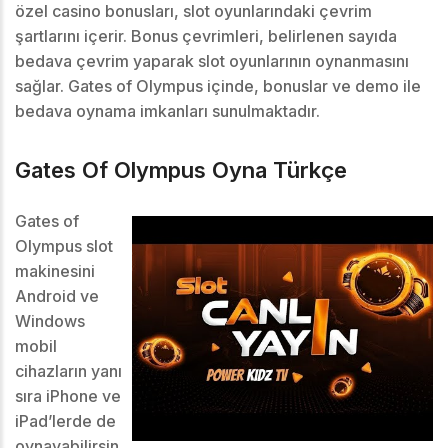
özel casino bonusları, slot oyunlarındaki çevrim
şartlarını içerir. Bonus çevrimleri, belirlenen sayıda
bedava çevrim yaparak slot oyunlarının oynanmasını
sağlar. Gates of Olympus içinde, bonuslar ve demo ile
bedava oynama imkanları sunulmaktadır.
Gates Of Olympus Oyna Türkçe
Gates of
Olympus slot
makinesini
Android ve
Windows
mobil
cihazların yanı
sıra iPhone ve
iPad’lerde de
oynayabilirsin