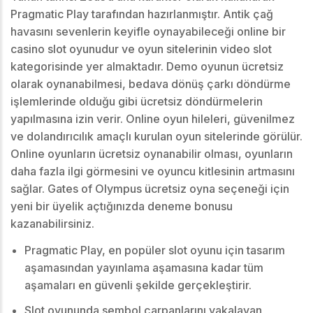
Pragmatic Play tarafından hazırlanmıştır. Antik çağ
havasını sevenlerin keyifle oynayabileceği online bir
casino slot oyunudur ve oyun sitelerinin video slot
kategorisinde yer almaktadır. Demo oyunun ücretsiz
olarak oynanabilmesi, bedava dönüş çarkı döndürme
işlemlerinde olduğu gibi ücretsiz döndürmelerin
yapılmasına izin verir. Online oyun hileleri, güvenilmez
ve dolandırıcılık amaçlı kurulan oyun sitelerinde görülür.
Online oyunların ücretsiz oynanabilir olması, oyunların
daha fazla ilgi görmesini ve oyuncu kitlesinin artmasını
sağlar. Gates of Olympus ücretsiz oyna seçeneği için
yeni bir üyelik açtığınızda deneme bonusu
kazanabilirsiniz.
Pragmatic Play, en popüler slot oyunu için tasarım
aşamasından yayınlama aşamasına kadar tüm
aşamaları en güvenli şekilde gerçekleştirir.
Slot oyununda sembol çarpanlarını yakalayan