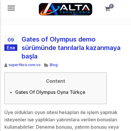
0
Menú
Gates of Olympus demo
09
sürümünde tanrılarla kazanmaya
Ene
başla
Autor
Categorías
superfibra.com.co
Blog
Content
Gates Of Olympus Oyna Türkçe
Üye oldukları oyun sitesi hesapları ile işlem yapmak
isteyenler ise yaptıkları yatırımlara verilen bonusları
kullanabilirler. Deneme bonusu, yatırım bonusu veya