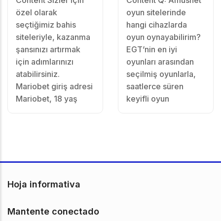
özel olarak
oyun sitelerinde
seçtiğimiz bahis
hangi cihazlarda
siteleriyle, kazanma
oyun oynayabilirim?
şansınızı artırmak
EGT’nin en iyi
için adımlarınızı
oyunları arasından
atabilirsiniz.
seçilmiş oyunlarla,
Mariobet giriş adresi
saatlerce süren
Mariobet, 18 yaş
keyifli oyun
Hoja informativa
Mantente conectado