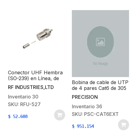
Conector UHF Hembra
(SO-239) en Línea, de
Bobina de cable de UTP
Anillo Plegable para
RF INDUSTRIES,LTD
de 4 pares Cat6 de 305
Cable RG-58/U, RG-
m (1000 ft), 100%
142/U, Níquel/ Plata/
Inventario
30
PRECISION
Cobre, LDPE Resistente
Delrin.
SKU: RFU-527
a rayos UV, Color
Inventario
36
Negro, 24 AWG, Uso en
SKU: PSC-CAT6EXT
$
52.608
Exterior, Para
Aplicaciones de Voz,
$
951.154
Datos y Video