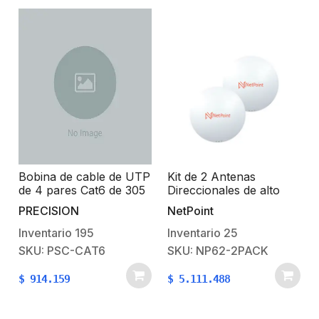
Bobina de cable de UTP
Kit de 2 Antenas
de 4 pares Cat6 de 305
Direccionales de alto
m (1000 ft), 100%
rendimiento / diámetro
PRECISION
NetPoint
Cobre, PVC ROHS,
de 60 cm / 4.9-6.4 GHz
Color Azul, 24 AWG,
/ Ganancia 30 dBi /
Inventario
195
Inventario
25
Uso en Interior, Para
SLANT de 45 ° y 90 ° /
SKU: PSC-CAT6
SKU: NP62-2PACK
Aplicaciones de Voz,
Ideal para 30 km /
Datos y Video
Conector N-Hembra /
$
914.159
$
5.111.488
Montaje y jumpers
incluidos.