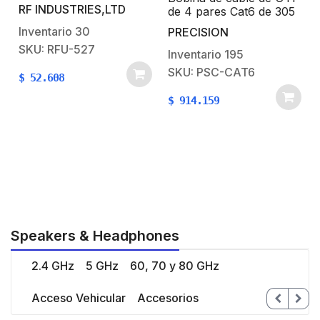
Anillo Plegable para
RF INDUSTRIES,LTD
de 4 pares Cat6 de 305
Cable RG-58/U, RG-
m (1000 ft), 100%
142/U, Níquel/ Plata/
Inventario
30
PRECISION
Cobre, PVC ROHS,
Delrin.
SKU: RFU-527
Color Azul, 24 AWG,
Inventario
195
Uso en Interior, Para
SKU: PSC-CAT6
$
52.608
Aplicaciones de Voz,
Datos y Video
$
914.159
Speakers & Headphones
2.4 GHz
5 GHz
60, 70 y 80 GHz
Acceso Vehicular
Accesorios