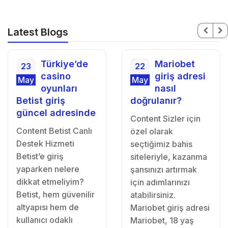
Latest Blogs
Türkiye’de
Mariobet
23
22
casino
giriş adresi
May
May
oyunları
nasıl
Betist giriş
doğrulanır?
güncel adresinde
Content Sizler için
Content Betist Canlı
özel olarak
Destek Hizmeti
seçtiğimiz bahis
Betist’e giriş
siteleriyle, kazanma
yaparken nelere
şansınızı artırmak
dikkat etmeliyim?
için adımlarınızı
Betist, hem güvenilir
atabilirsiniz.
altyapısı hem de
Mariobet giriş adresi
kullanıcı odaklı
Mariobet, 18 yaş