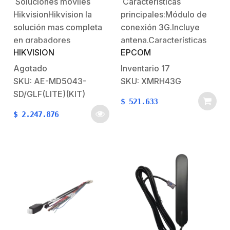
Soluciones moviles
Características
4G / GPS / Soporta
HikvisionHikvision la
principales:Módulo de
Memoria SD
solución mas completa
conexión 3G.Incluye
en grabadores
antena.Características
HIKVISION
EPCOM
moviles..DS-
Destacadas:Compatible
MP5604SD/GLF(LITE)
con el modelo
Agotado
Inventario
17
(KIT)Incluye:1
XMR404AHD.No incluye
SKU: AE-MD5043-
SKU: XMRH43G
x AEMD5043SD/GLF1
sim.
SD/GLF(LITE)(KIT)
$
521.633
x AE-VC222TS1 x AE-
$
2.247.876
VC253TIT1 x AE-
VC224TIT1 x AE-
VC212TITSGarantía: 2
años1 x
AEMD5043SD/GLF(LITE)Características:Soporta
4 cámaras móvil TURBO
1080p + 1 cámaras
móvil IP 1080p (requiere
switch PoE).Compresión