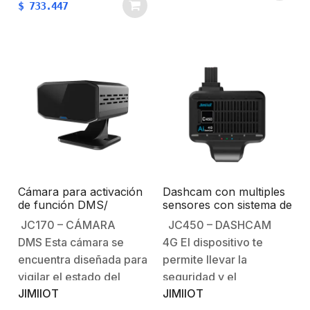
$
733.447
micrófono y altavoz
micrófono y altavoz
integrados.Incluye
integrados.Compresion
módulo Wi-Fi (genera un
H.265Incluye módulo
AP con la App para
Wi-Fi (genera un AP con
revisar
la App para revisar
grabaciones). Módulo
grabaciones). Módulo
G-Sensor incorporado,
G-Sensor incorporado,
compatible con el
compatible con el
enlace…
enlace…
Cámara para activación
Dashcam con multiples
de función DMS/
sensores con sistema de
Compatible con JC261
control del conductor /
JC170 – CÁMARA
JC450 – DASHCAM
4G /Comunicación dos
DMS Esta cámara se
4G El dispositivo te
vías/ múltiples alarmas
encuentra diseñada para
permite llevar la
vigilar el estado del
seguridad y el
JIMIIOT
JIMIIOT
conductor al volante. Su
monitoreo de tu