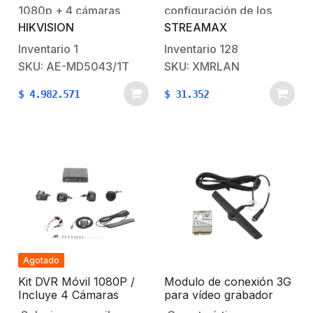
XMR401AHD/V2,
1080p + 4 cámaras
configuración de los
XMR401AHDS/V2
HIKVISION
STREAMAX
móvil IP 1080p (requiere
dispositivos a través de
switch PoE).Incluye HDD
una red LAN por puerto
Inventario
1
Inventario
128
1TBSoporta HDD de 2
Ethernet.
SKU: AE-MD5043/1T
SKU: XMRLAN
TB (no incluida).No
$
4.982.571
$
31.352
incluye módulo 3G / 4G
(requiere SIM de datos
para transmisión de
información remota),
puede usar el modelo E-
MP1460/GLF/WI58/S.Incluye
modulo de…
Agotado
Kit DVR Móvil 1080P /
Modulo de conexión 3G
Incluye 4 Cámaras
para vídeo grabador
TURBOHD / Soporta
móvil EPCOM