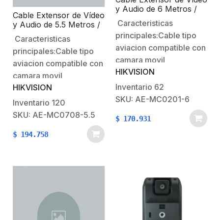
y Audio de 6 Metros /
Cable Extensor de Vídeo
Conector Tipo Aviación
Caracteristicas
y Audio de 5.5 Metros /
/ Compatible con
Conector Tipo Aviación
principales:Cable tipo
Cámara TURBO Móvil
Caracteristicas
/ Compatible con
HIKVISION
aviacion compatible con
principales:Cable tipo
Dashcam hikvision
camara movil
aviacion compatible con
HIKVISION
HIKVISION.El mismo
camara movil
cable de 6 metros
Inventario
62
HIKVISION
HIKVISION.El mismo
suministra alimentacion,
SKU: AE-MC0201-6
cable de 5.5 metros
Inventario
120
envia video y audio.
suministra alimentacion,
SKU: AE-MC0708-5.5
$
170.931
envia video y audio.
$
194.758