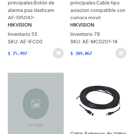
principales:Botón de
principales:Cable tipo
Largo
Cámara TURBO Móvil
HIKVISION
alarma paa dashcam
aviacion compatible con
AE-DI5042-
camara movil
HIKVISION
HIKVISION
G4.Características
HIKVISION.El mismo
Físicas y
cable de 14 metros
Inventario
55
Inventario
78
Eléctricas:.Dimensiones:
suministra alimentacion,
SKU: AE-IFC00
SKU: AE-MC0201-14
60 x 75.8 x 54.5
envia video y audio.
$
75.997
$
309.067
mm.Peso: 200
gramos.Garantía: 2
años
Cable Extensor de Vídeo