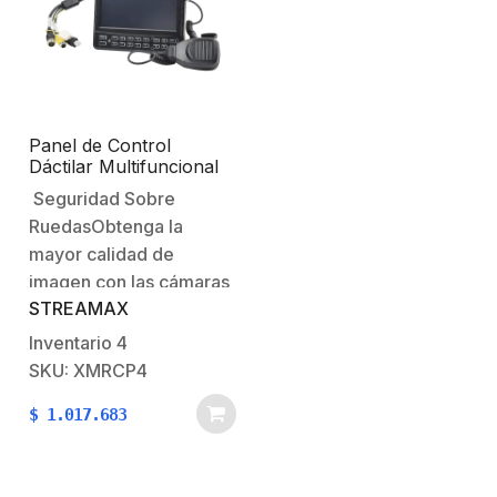
alarma.Características
Destacadas:Modulo
compatible con…
Panel de Control
Dáctilar Multifuncional
con Monitor de 7″ /
Seguridad Sobre
Soporta Audio de Dos
RuedasObtenga la
Vías / Compatible con
DVR´s Móviles XMR
mayor calidad de
Epcom
imagen con las cámaras
STREAMAX
para soluciones de
videovigilancia móvil
Inventario
4
XMR la cual ofrece
SKU: XMRCP4
nuevos diseños en
$
1.017.683
cámaras AHD con la
mejor tecnología Anti-
vibración y alta