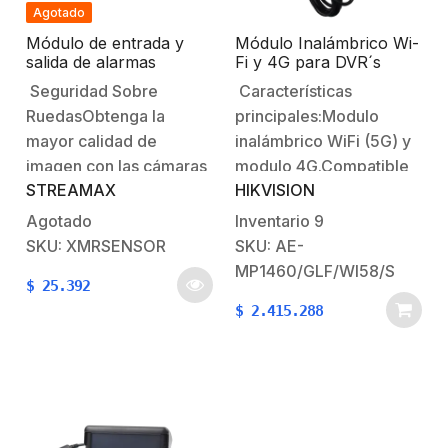
H264/H265.Soporta dos
Agotado
memorias SD de hasta
Módulo de entrada y
Módulo Inalámbrico Wi-
256 GB (no incluida)
salida de alarmas
Fi y 4G para DVR´s
(Memorias
compatibles con serie
móviles HIKVISION
Seguridad Sobre
Características
XMR401AHD,
compatibles).Incluye
RuedasObtenga la
principales:Modulo
XMR401AHDS,
modulo…
XMR401AHD/V2,
mayor calidad de
inalámbrico WiFi (5G) y
XMR401AHDS/V2
imagen con las cámaras
modulo 4G.Compatible
STREAMAX
HIKVISION
para soluciones de
con serie DS-
videovigilancia móvil
MP5604.Características
Agotado
Inventario
9
XMR la cual ofrece
Físicas y
SKU: XMRSENSOR
SKU: AE-
nuevos diseños en
Eléctricas:Alimentación:
MP1460/GLF/WI58/S
$
25.392
cámaras AHD con la
5 VCD / 5
$
2.415.288
mejor tecnología Anti-
WattsTemperatura de
vibración y alta
operación: -10°C a
fiabilidad. Entradas de
60°CDimensiones: 45 x
alarma:8 entradas de
96.5 x 25.5 mmPeso: 64
alarma. Salidas de
gramosGarantía: 2
alrma:2 salidas de
años.