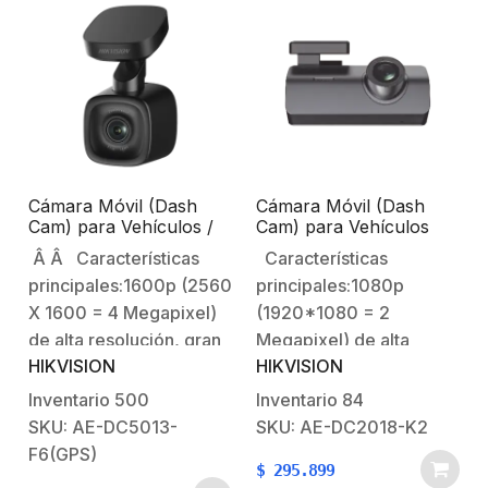
Aviación.Entrada con
conector tipo BNC para
VideoConexión tipo
BNC para
Audio.Conexión para
alimentación de la
cámara Características…
Cámara Móvil (Dash
Cámara Móvil (Dash
Cam) para Vehículos /
Cam) para Vehículos
ADAS / Micrófono y
1080P / Micrófono y
Â Â Características
Características
Bocina Integrado / Wi-Fi
Bocina Integrado / Wi-Fi
principales:1600p (2560
principales:1080p
/ Micro SD / Conector
/ Micro SD / Conector
USB / G – Sensor / GPS
USB / G – Sensor
X 1600 = 4 Megapixel)
(1920*1080 = 2
de alta resolución, gran
Megapixel) de alta
HIKVISION
HIKVISION
angular 130° de
resolución, gran angular
visión.La apertura de
102° de visión.La
Inventario
500
Inventario
84
F1.6 ofrece una imagen
apertura de F 2.0 ofrece
SKU: AE-DC5013-
SKU: AE-DC2018-K2
nocturna
una imagen nocturna
F6(GPS)
$
295.899
perfecta.Incluye
perfecta.Incluye