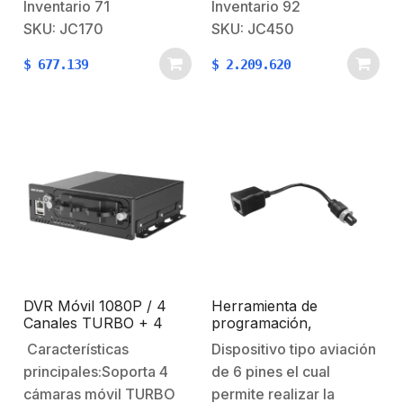
tamaño pequeño facilita
vehículo a un nuevo
Inventario
71
Inventario
92
la instalación del
nivel. Con su capacidad
SKU: JC170
SKU: JC450
dispositivo con el fin de
para agregar hasta
$
677.139
$
2.209.620
ocupar el menor
cuatro cámaras de
espacio posible,
respaldo que te brinda
garantizando la visión
una visión completa de
del conductor. Vigila el
lo que sucede dentro y
comportamiento del
fuera de tu…
conductor en tiempo
real Especificaciones: Cámara:
…
DVR Móvil 1080P / 4
Herramienta de
Canales TURBO + 4
programación,
Canales IP / Soporta 4G
compatible con
Características
Dispositivo tipo aviación
/ WiFi / GPS / HDD 1TB
dispositivos XMR401HD,
principales:Soporta 4
de 6 pines el cual
XMR401HDS,
XMR401SAHD,
cámaras móvil TURBO
permite realizar la