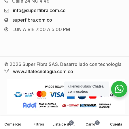
Calle 24 NO 4 49
info@superfibra.com.co
superfibra.com.co
LUN A VIE 7:00 A 5:00 PM
© 2026 Super Fibra SAS. Desarrollado con tecnología
💡 |
www.altatecnologia.com.co
¿Tienes dudas?
Chatea
con nosotros
0
0
Comercio
Filtros
Lista de deseos
Carro
Cuenta