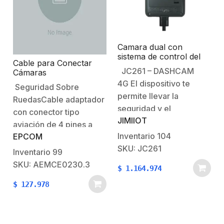
Camara dual con
sistema de control del
Cable para Conectar
conductor / 4G
JC261 – DASHCAM
Cámaras
/Comunicación dos vías/
Convencionales en
4G El dispositivo te
múltiples alarmas
Seguridad Sobre
Grabadores Moviles
permite llevar la
RuedasCable adaptador
Hikvision
seguridad y el
con conector tipo
JIMIIOT
monitoreo de tu
aviación de 4 pines a
vehículo a un nuevo
Inventario
104
EPCOM
conector tipo
nivel. Con su capacidad
SKU: JC261
BNC Características
Inventario
99
para agregar una
principales:Adapte
SKU: AEMCE0230.3
$
1.164.974
cámara de respaldo que
cualquier tipo de
te brinda una visión
$
127.978
cámara, tipo domo o
completa de lo que
bala al MDVR.Entrada
sucede dentro y fuera
con conector tipo
de tu vehículo.…