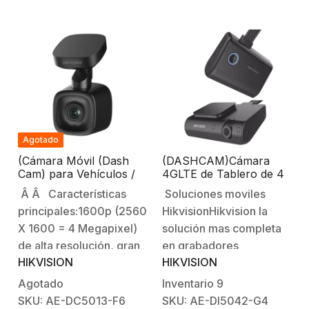
Agotado
(Cámara Móvil (Dash
(DASHCAM)Cámara
Cam) para Vehículos /
4GLTE de Tablero de 4
ADAS / Micrófono y
Megapixel / DBA
Â Â Características
Soluciones moviles
Bocina Integrado / Wi-Fi
ANÁLISIS DE CHOFER
principales:1600p (2560
HikvisionHikvision la
/ Micro SD / Conector
/ Detección Facial / WiFi
USB / G – Sensor
/ GPS / Sensor G /
X 1600 = 4 Megapixel)
solución mas completa
Micrófono y Bocina
de alta resolución, gran
en grabadores
Integrado
HIKVISION
HIKVISION
angular 130° de
moviles.. Accesorios
visión.La apertura de
Comapatibles:AE-
Agotado
Inventario
9
F1.6 ofrece una imagen
VC143T-ITS.- Cámara
SKU: AE-DC5013-F6
SKU: AE-DI5042-G4