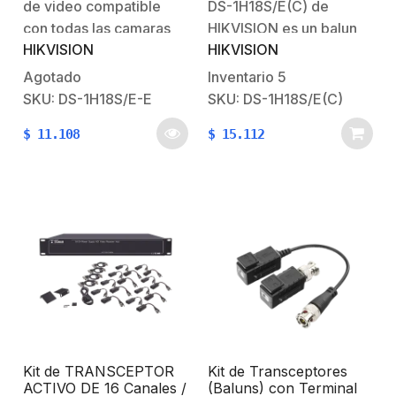
Coaxitrion
CVBS / Audio por
de video compatible
DS-1H18S/E(C) de
Coaxitron / Datos para
con todas las camaras
HIKVISION es un balun
Menú de Configurar de
HIKVISION
HIKVISION
epcom y
de vídeo pasivo UTP de
Cámaras
HIKVISION.Acepta
1 canal que se utiliza
Agotado
Inventario
5
resolucion de: 5
para transmitir señales
SKU: DS-1H18S/E-E
SKU: DS-1H18S/E(C)
Megapixel / 4
de vídeo de cámaras de
$
11.108
$
15.112
Megapixel / 3
seguridad a un DVR o
Megapixel / 2
NVR a través de un
Megapixel / 1
cable de red Ethernet.
Megapixel.Compatible
Es compatible…
con cable cat 5e y cat
6.Distancias de video
hasta 200 mts (3, 4, 5
Megapixel).Distancias
de…
Kit de TRANSCEPTOR
Kit de Transceptores
ACTIVO DE 16 Canales /
(Baluns) con Terminal