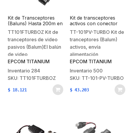
Kit de Transceptores
Kit de transceptores
(Baluns) Hasta 200m en
activos con conector
4K , TurboHD HD-TVI /
para alimentación
TT101FTURBOZ Kit de
TT-101PV-TURBO Kit de
HD-CVI / AHD / CVBS /
(12V/24VCD/AC)
tranceptores de video
tranceptores (Balum)
COAXITRON / AUDIO
TurboHD para
POR COAXITRON /
aplicaciones de video
pasivos (Balum)El balún
activos, envía
Menu OSD / Cable RF
por UTP Cat5e/6 en
de video
alimentación
Blindado . Calidad
HD. Distancia de hasta
EPCOM TITANIUM
EPCOM TITANIUM
TT101FTURBOZ es un
12V/24VCD/AC y video a
PREMIUM
150 m en 4K
dispositivo pasivo que
una distancia de hasta
Inventario
284
Inventario
500
permite la transmisión
150 m en 4KEl TT-
SKU: TT101FTURBOZ
SKU: TT-101-PV-TURBO
de señales de video
101PV-TURBO es un
$
18.121
$
43.203
CCTV HD en tiempo real
transmisor y receptor
a través de un cable de
que permite la
par trenzado, cuenta
transmisión de voltaje y
con conectores de
video HD en tiempo real.
Cobre que ofrecen
El equipo receptor se
mayor…
puede alimentar con…