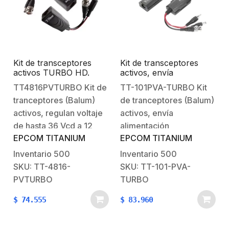
Kit de transceptores
Kit de transceptores
activos TURBO HD.
activos, envía
Convierte 36/24 Vcd a
alimentación
TT4816PVTURBO Kit de
TT-101PVA-TURBO Kit
12 Vcd regulados, a
12V/24VCD/AC, video y
tranceptores (Balum)
de tranceptores (Balum)
través de cable UTP
audio a una distancia de
Cat5e / 6. Transmision
hasta 150 m en 4K para
activos, regulan voltaje
activos, envía
de 200 m en 3K
aplicaciones de video
de hasta 36 Vcd a 12
alimentación
por UTP Cat 5e / 6 en
EPCOM TITANIUM
EPCOM TITANIUM
VcdEl TT-4816-
12V/24VCD/AC, video y
alta definición.
PVTURBO es un
audio a una distancia de
Inventario
500
Inventario
500
transmisor y receptor
hasta 150 m en 4KEl TT-
SKU: TT-4816-
SKU: TT-101-PVA-
que permite la
101PVA-TURBO es un
PVTURBO
TURBO
transmisión de voltaje y
transmisor y receptor
$
74.555
$
83.960
la señal de video HD en
que permite la
tiempo real. El equipo
transmisión de voltaje,
receptor se puede
video HD y audio en