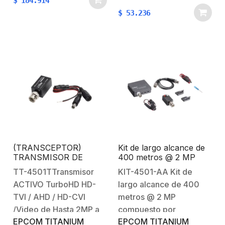
$
184.914
permite la transmisión
y la señal de video HD
$
53.236
de señal de video CCTV
en tiempo real
HD en tiempo real a
suministrado por el
través de un cable de
Receptor. El equipo
par trenzado sin
receptor se puede
blindaje…
alimentar con…
(TRANSCEPTOR)
Kit de largo alcance de
TRANSMISOR DE
400 metros @ 2 MP
VIDEO ACTIVO DE
compuesto por
TT-4501TTransmisor
KIT-4501-AA Kit de
LARGO ALCANCE / 400
TT4501T + TT4501R /
ACTIVO TurboHD HD-
largo alcance de 400
Metros con RECEPTOR
Activo+Activo
ACTIVO TT4501R /
TVI / AHD / HD-CVI
metros @ 2 MP
Resolución 2 MP /
/Video de Hasta 2MP a
compuesto por
Compatible con
EPCOM TITANIUM
EPCOM TITANIUM
400 Metros con
TT4501T + TT4501R /
cámaras HD-