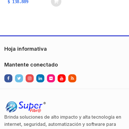
$
138.889
de video pasivo(incluye
un par)Transmisión en
tiempo real por cable
UTP cat 5e/6Formatos
de video compatibles
NTSC, PAL,
SECAMCompatible con
Hoja informativa
cámaras analógicas HD-
TVI (TurboHD), CVI,…
Mantente conectado
Brinda soluciones de alto impacto y alta tecnología en
internet, seguridad, automatización y software para