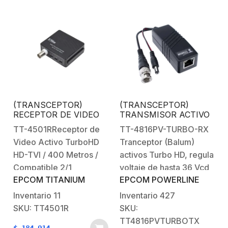
(TRANSCEPTOR)
(TRANSCEPTOR)
RECEPTOR DE VIDEO
TRANSMISOR ACTIVO
ACTIVO DE LARGO
para Kits
TT-4501RReceptor de
TT-4816PV-TURBO-RX
ALCANCE / 400 Metros
KITTT4PVTURBOX,
Video Activo TurboHD
Tranceptor (Balum)
con RECEPTOR ACTIVO
KITTT8PVTURBOX,
TT4501T / Resolución 2
KITTT16PVTURBOX y
HD-TVI / 400 Metros /
activos Turbo HD, regula
MP / Compatible con
KIT-TT16PVTURBOX-
Compatible 2/1
voltaje de hasta 36 Vcd
cámaras HD-
RX / Regula el voltaje de
EPCOM TITANIUM
EPCOM POWERLINE
MegapixelEl balun de
a 12 VcdEl TT-4816-
TVI/CVI/AHD/CVBS /
36 VCD a 12VCD / HD-
Protección
TVI/CVI/AHD/CVBS /
video TT4501R es un
PVTURBO-RX es un
Inventario
11
Inventario
427
Interconstruida contra
Se instala del lado de la
dispositivo activo
transmisor que permite
SKU: TT4501R
SKU:
sobretensión.
cámara.
(amplificado) que
la transmisión de voltaje
TT4816PVTURBOTX