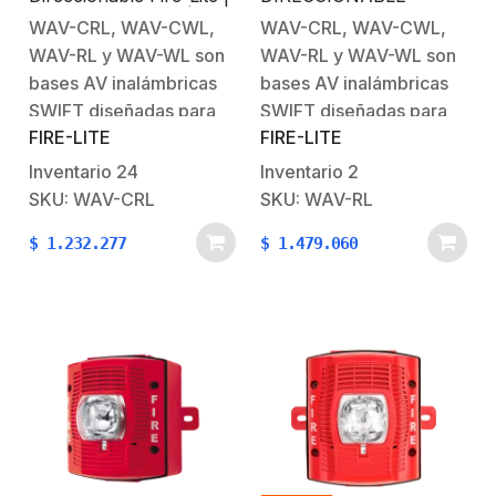
Montaje en Techo |
MONTAJE EN MURO
WAV-CRL, WAV-CWL,
WAV-CRL, WAV-CWL,
Color Rojo
PARA USO CON
WAV-RL y WAV-WL son
WAV-RL y WAV-WL son
PANELES FIRELITE
bases AV inalámbricas
bases AV inalámbricas
SWIFT diseñadas para
SWIFT diseñadas para
FIRE-LITE
FIRE-LITE
usarse con dispositivos
usarse con dispositivos
de notificación AV
de notificación AV
Inventario
24
Inventario
2
direccionables
direccionables
SKU: WAV-CRL
SKU: WAV-RL
compatibles con Sensor
compatibles con Sensor
$
1.232.277
$
1.479.060
de sistema Serie L para
de sistema Serie L para
cumplir con una amplia
cumplir con una amplia
gama de requisitos de
gama de requisitos de
notificación. El
notificación. El
dispositivo de
dispositivo de
notificación AV de la
notificación AV de la
serie L…
serie L…