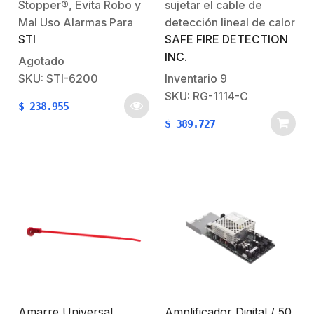
Longitud 12,7 cm /
Stopper®, Evita Robo y
sujetar el cable de
Resistente al Fuego /
Mal Uso Alarmas Para
detección lineal de calor
Paquete con 100 Piezas
STI
SAFE FIRE DETECTION
Extintores De Incendio
(LHD)Temperatura de
INC.
Serie Theft Stopper®
funcionamiento: -73 °C
Agotado
Disuade y Alerta del Mal
a 200 °CLongitud: 12,7
SKU: STI-6200
Inventario
9
Uso o Robo La
cmCompatible con
SKU: RG-1114-C
$
238.955
alarma Theft Stopper®
cable para detección
$
389.727
altamente efectiva
lineal de temperatura:
puede servir como una
TC-155NG
alarma practica para el
…
mal uso o robo de
extintores de…
Amarre Universal
Amplificador Digital / 50