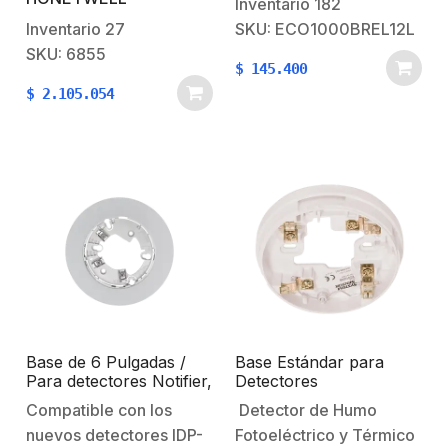
Inventario
182
Honeywell Silent Knight
de seguridad en 12V,
Inventario
27
SKU: ECO1000BREL12L
desde cualquier lugar
que requieren un
SKU: 6855
$
145.400
dentro del sistema.
contacto externo para
$
2.105.054
Proporciona una manera
activar un dispositivo.
conveniente de ver los
Este relé es controlado
indicadores de estado
directamente desde el
del sistema.El 6855
detector, por lo tanto,
viene en…
bajo una condición…
Base de 6 Pulgadas /
Base Estándar para
Para detectores Notifier,
Detectores
Farenhyt, Silent Knight
Convencionales
Compatible con los
Detector de Humo
y Fire-Lite / Color
ECO1000
nuevos detectores IDP-
Fotoeléctrico y Térmico
Blanco