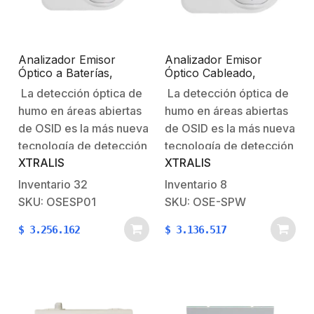
Analizador Emisor
Analizador Emisor
Óptico a Baterías,
Óptico Cableado,
Requiere Analizador
Requiere Analizador
La detección óptica de
La detección óptica de
Receptor OSI-10, OSI-
Receptor OSI-10, OSI-
humo en áreas abiertas
humo en áreas abiertas
90 y Kit de Instalación
90 y Kit de Instalación
OSID-INST (NO
OSID-INST (NO
de OSID es la más nueva
de OSID es la más nueva
INCLUIDOS)
INCLUIDOS)
tecnología de detección
tecnología de detección
XTRALIS
XTRALIS
lineal basada en el uso
lineal basada en el uso
de luz en dos longitudes
de luz en dos longitudes
Inventario
32
Inventario
8
de onda diferentes y un
de onda diferentes y un
SKU: OSESP01
SKU: OSE-SPW
receptor óptico, lo que
receptor óptico, lo que
$
3.256.162
$
3.136.517
permite una calidad de
permite una calidad de
detección sin
detección sin
precedentes en este…
precedentes en este…