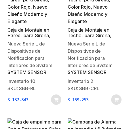
LED de alta eficiencia,
ofrece una señal clara y
brillante con un
consumo…
Caja de Montaje en
Caja de Montaje en
Pared, para Sirena,
Techo, para Sirena,
Color Rojo, Nuevo
Color Rojo, Nuevo
Nueva Serie L de
Nueva Serie L de
Diseño Moderno y
Diseño Moderno y
Dispositivos de
Dispositivos de
Elegante
Elegante
Notificación para
Notificación para
Interiores de System
Interiores de System
SYSTEM SENSOR
SYSTEM SENSOR
Sensor La nueva Serie L
SensorLa nueva Serie L
de System Sensor de
de System Sensor de
Inventario
10
Inventario
2
dispositivos de
dispositivos de
SKU: SBB-RL
SKU: SBB-CRL
notificación es una
notificación es una
$
137.843
$
159.253
plataforma basada en
plataforma basada en
Xenón que sustituye a la
Xenón que sustituye a la
línea de productos
línea de productos
SpectrAlert Advance
SpectrAlert Advance