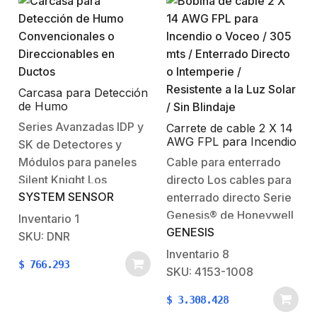
No Peligrosa o Clase 1
Físicas y
Div.2DESCRIPCIÓNSafeCable…
Eléctricas:Voltaje de
alimentación: 24
VCDCorriente
absorbida: 31.1 mASalida
en decibeles: 82
Carcasa para Detección
de Humo
dBTemperatura de
Convencionales o
Series Avanzadas IDP y
operación: -35…
Carrete de cable 2 X 14
Direccionables en
AWG FPL para Incendio
SK de Detectores y
Ductos
o Voceo / 305 mts /
Módulos para paneles
Cable para enterrado
Enterrado Directo o
Silent Knight Los
directo Los cables para
Intemperie / Resistente
a la Luz Solar / Sin
SYSTEM SENSOR
Detectores y Módulos
enterrado directo Serie
Blindaje
de las series IDP y SK,
Genesis® de Honeywell
Inventario
1
GENESIS
son dispositivos
están especialmente
SKU: DNR
inteligentes
diseñados para ser
Inventario
8
$
766.293
direccionables para uso
enterrados bajo tierra.
SKU: 4153-1008
con los paneles
Fabricados con una
$
3.308.428
Análogos-
funda más estriada,