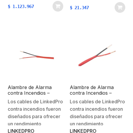
una mezcla especial de
$
1.123.967
$
21.347
material CPVC para
aplicaciones de
detección de humo por
muestreo de aire, con
un aumento…
Alambre de Alarma
Alambre de Alarma
contra Incendios –
contra Incendios –
Bobina de 305 Metros: 2
Bobina de 305 Metros: 2
Los cables de LinkedPro
Los cables de LinkedPro
x 16 AWG, Rojo, Tipo
x 18 AWG, Rojo, Tipo
contra incendios fueron
contra incendios fueron
FPLR, (UL) FT4, Ideal
FPLR, (UL) FT4, Ideal
para Sistemas de
para Sistemas de
diseñados para ofrecer
diseñados para ofrecer
Detección y Evacuación
Detección y Evacuación
un rendimiento
un rendimiento
de Incendios
de Incendios
LINKEDPRO
LINKEDPRO
excepcional en
excepcional en