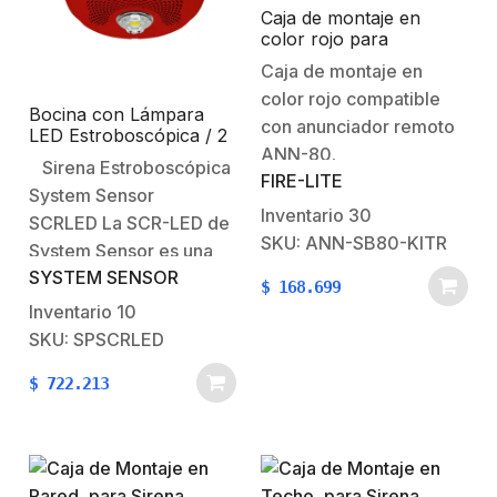
127 x 120 mm
127 x 120 mm
Caja de montaje en
color rojo para
anunciador remoto
Caja de montaje en
ANN-80
color rojo compatible
Bocina con Lámpara
con anunciador remoto
LED Estroboscópica / 2
ANN-80.
Hilos / Montaje en
Sirena Estroboscópica
Techo / 15 Hasta 117
FIRE-LITE
System Sensor
Candelas / 1/4, 1/2, 1 y 2
Inventario
30
W / Tamper Integrado /
SCRLED La SCR-LED de
Texto en Inglés / Color
SKU: ANN-SB80-KITR
System Sensor es una
Rojo
SYSTEM SENSOR
luz estroboscópica de
$
168.699
montaje en techo
Inventario
10
diseñada para
SKU: SPSCRLED
aplicaciones de
$
722.213
notificación visual en
sistemas de alarma
contra incendios.
Equipada con tecnología