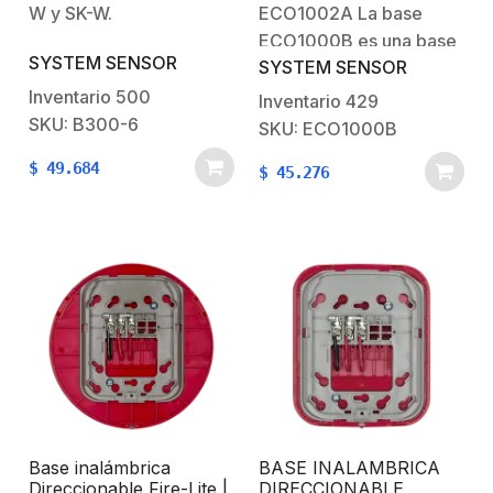
W y SK-W.
ECO1002A La base
ECO1000B es una base
SYSTEM SENSOR
SYSTEM SENSOR
estándar para
detectores de humo
Inventario
500
Inventario
429
convencionales de la
SKU: B300-6
SKU: ECO1000B
serie ECO1000 de
$
49.684
$
45.276
System Sensor. Está
diseñada para
proporcionar una
conexión segura y fiable
entre el detector de
humo y el panel de
alarma contra…
Base inalámbrica
BASE INALAMBRICA
Direccionable Fire-Lite |
DIRECCIONABLE