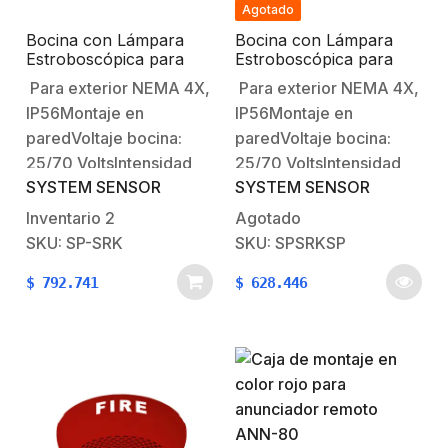
Agotado
Bocina con Lámpara
Bocina con Lámpara
Estroboscópica para
Estroboscópica para
Exterior, con
Exterior, con
Para exterior NEMA 4X,
Para exterior NEMA 4X,
Configuración
Configuración
IP56Montaje en
IP56Montaje en
Estroboscópica
Estroboscópica
Seleccionable, Color
Seleccionable, Color
paredVoltaje bocina:
paredVoltaje bocina:
Rojo
Rojo
25/70 VoltsIntensidad
25/70 VoltsIntensidad
SYSTEM SENSOR
SYSTEM SENSOR
de sonido: 86
de sonido: 86
dBSelección de
dBSelección de
Inventario
2
Agotado
potencia: ¼, ½, 1 y 2
potencia: ¼, ½, 1 y 2
SKU: SP-SRK
SKU: SPSRKSP
WattsVoltaje estrobo:
WattsVoltaje estrobo:
$
792.741
$
628.446
12/24 VcdConsumo
12/24 VcdConsumo
estrobo: Segun
estrobo: Segun
configuraciónSelección
configuraciónSelección
de candelas: 15, 15/75,
de candelas: 15, 15/75,
30, 75, 95, 110, 115
30, 75, 95, 110, 115
cdColor
cdColor
RojoDimensiones: 153 x
RojoDimensiones: 153 x