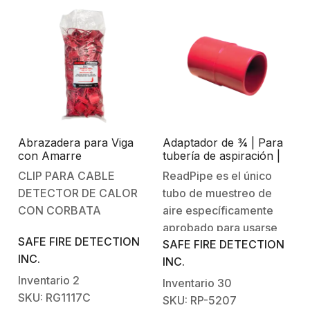
Abrazadera para Viga
Adaptador de ¾ | Para
con Amarre
tubería de aspiración |
Incorporado para Cable
Precio por Pieza
CLIP PARA CABLE
ReadPipe es el único
de Detección de Calor
DETECTOR DE CALOR
tubo de muestreo de
Lineal (LHD) / Tamaños
de Viga: 1/8″, 1/4″, 5/16″
CON CORBATA
aire específicamente
y 3/8″ / Resistente al
aprobado para usarse
Fuego / Paquete con
SAFE FIRE DETECTION
SAFE FIRE DETECTION
con cualquier sistema
100 piezas
INC.
INC.
de detección de humo
por aspiraciónRedPipe
Inventario
2
Inventario
30
es fabricado a partir de
SKU: RG1117C
SKU: RP-5207