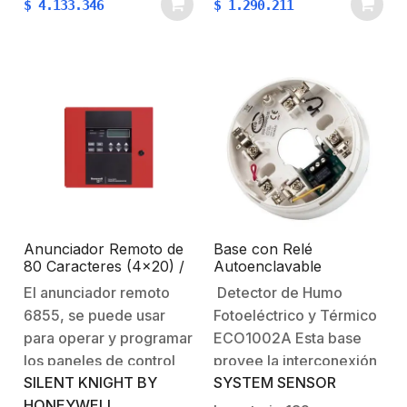
$
4.133.346
$
1.290.211
incendios (FACP)
Proporciona indicadores
NOTIFIER NFS2-640 y
de estado del sistema
NFS-320. El FDU-80
para condiciones de
imita la pantalla del
energía CA, alarma,
panel de control y
problema, supervisión y
muestra información
alarma silenciada. El
completa sobre…
ANN-80…
Anunciador Remoto de
Base con Relé
80 Caracteres (4×20) /
Autoenclavable
Botones de
(Latching) para
El anunciador remoto
Detector de Humo
Reconocimiento,
Detectores
6855, se puede usar
Fotoeléctrico y Térmico
Silenciar, Reset y
Convencionales
Simulacro / Leds de
ECO1000 / 12 VCD / 1A
para operar y programar
ECO1002A Esta base
Estatus / Compatible
Relevador / Cubierta en
los paneles de control
provee la interconexión
con Paneles
ABS
SILENT KNIGHT BY
SYSTEM SENSOR
de alarma contra
entre los sensores
Direccionables Silent
Knight
HONEYWELL
incendios (FACP) de
ECO1000 y los paneles