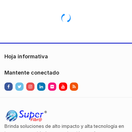
Direccionables de Silent
estos cables presentan
Knight. Se comunican
un umbral más elevado
con el Panel de Incendio
de resistencia al
a través del Circuito…
estrujamiento y al
impacto. Nuestros
cables de exterior no
solo…
Hoja informativa
Mantente conectado
Brinda soluciones de alto impacto y alta tecnología en