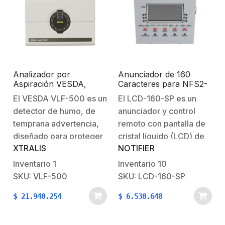
Analizador por
Anunciador de 160
Aspiración VESDA,
Caracteres para NFS2-
Hasta 500 m2 de
3030 y NCA-2 en
El VESDA VLF-500 es un
El LCD-160-SP es un
Cobertura
Español
detector de humo, de
anunciador y control
temprana advertencia,
remoto con pantalla de
diseñado para proteger
cristal líquido (LCD) de
XTRALIS
NOTIFIER
importantes y pequeñas
640 caracteres para el
áreas (inferiores a 500
panel de control de
Inventario
1
Inventario
10
m2). El detector trabaja
alarma contra incendios
SKU: VLF-500
SKU: LCD-160-SP
tomando continuamente
NOTIFIER NFS-3030 /
$
21.940.254
$
6.530.648
muestras de aire del
NFS2-3030 (FACP). El
ambiente a través de
LCD-160 imitará la parte
orificios situados en una
superior (160