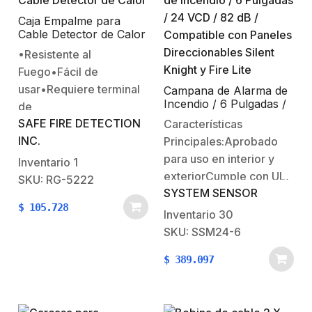
ofreciendo un menor
ofreciendo un menor
consumo de corriente,
consumo de corriente,
Caja Empalme para
Cable Detector de Calor
un diseño…
un diseño…
Lineal (LHD) / Para uso
•Resistente al
en Intemperie /
Fuego•Fácil de
Resistente al Fuego /
Permite un Empalme
usar•Requiere terminal
Campana de Alarma de
Fácil y Rápido
Incendio / 6 Pulgadas /
de
24 VCD / 82 dB /
SAFE FIRE DETECTION
tornillo RS7041•Requiere
Características
Compatible con Paneles
INC.
conector de alivio de
Principales:Aprobado
Direccionables Silent
Knight y Fire Lite
tensión RG1110Dimensiones
para uso en interior y
Inventario
1
(W x H x D): 4” x 4” x 2”
exteriorCumple con UL,
SKU: RG-5222
SYSTEM SENSOR
(10cm x 10cm x
ULC, FM, MEABajo
$
105.728
5cm)Peso: 1.00 lbs (.46
consumo de
Inventario
30
kg)Limitación de
corrienteSalida alta en
SKU: SSM24-6
corriente: ResistivaTemperatura
dBModelo en CD
$
389.097
nominal: -4° to
polarizado para uso con
+140°F(-20°C to
supervisión de
60°C)Lugar de montaje:
circuitoCaracterísticas