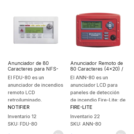
red de tuberías. El aire
caracteres) de la
se filtra…
pantalla de 640
caracteres…
Anunciador de 80
Anunciador Remoto de
Caracteres para NFS-
80 Caracteres (4×20) /
320 y NFS2-640
Botones de
El FDU-80 es un
El ANN-80 es un
Reconocimiento,
anunciador de incendios
anunciador LCD para
Silenciar, Reinicio y
Evacuar / Leds de
remoto LCD
paneles de detección
Estatus / Compatible
retroiluminado,
de incendio Fire-Lite; de
con Paneles
NOTIFIER
FIRE-LITE
compacto, rentable, de
80 caracteres,
Direccionables Fire-Lite
80 caracteres para usar
compacto y con
Inventario
12
Inventario
22
con los paneles de
iluminación, que replica
SKU: FDU-80
SKU: ANN-80
control de alarma contra
la pantalla del panel.