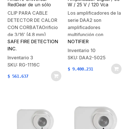
RedGear de un sólo
W / 25 V / 120 Vca
Bucle para Sujetar
CLIP PARA CABLE
Los amplificadores de la
Cable de Detección
DETECTOR DE CALOR
serie DAA2 son
Lineal de Calor (LHD) /
Orificio para Fijar con
CON CORBATAOrificio
amplificadores
Tornillo / Resistente al
de 3/16′ (4,8 mm)
multifunción con
Fuego / Paquete con
SAFE FIRE DETECTION
NOTIFIER
funcionalidad de audio
100 Piezas
INC.
digital. Cada DAA2 es
Inventario
10
capaz de acceder y
Inventario
3
SKU: DAA2-5025
procesar uno de hasta
SKU: RG-1116C
$
9.400.231
ocho canales de audio
$
561.637
en el bucle de audio
DVC, amplificar la señal
y distribuirla a través de
cuatro salidas…