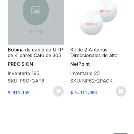
Bobina de cable de UTP
Kit de 2 Antenas
de 4 pares Cat6 de 305
Direccionales de alto
m (1000 ft), 100%
rendimiento / diámetro
PRECISION
NetPoint
Cobre, PVC ROHS,
de 60 cm / 4.9-6.4 GHz
Color Azul, 24 AWG,
/ Ganancia 30 dBi /
Inventario
195
Inventario
25
Uso en Interior, Para
SLANT de 45 ° y 90 ° /
SKU: PSC-CAT6
SKU: NP62-2PACK
Aplicaciones de Voz,
Ideal para 30 km /
Datos y Video
Conector N-Hembra /
$
914.159
$
5.111.488
Montaje y jumpers
incluidos.