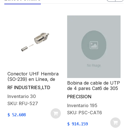
Conector UHF Hembra
(SO-239) en Línea, de
Bobina de cable de UTP
Anillo Plegable para
RF INDUSTRIES,LTD
de 4 pares Cat6 de 305
Cable RG-58/U, RG-
m (1000 ft), 100%
142/U, Níquel/ Plata/
Inventario
30
PRECISION
Cobre, PVC ROHS,
Delrin.
SKU: RFU-527
Color Azul, 24 AWG,
Inventario
195
Uso en Interior, Para
SKU: PSC-CAT6
$
52.608
Aplicaciones de Voz,
Datos y Video
$
914.159