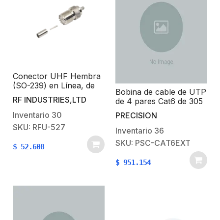
Conector UHF Hembra
(SO-239) en Línea, de
Bobina de cable de UTP
Anillo Plegable para
RF INDUSTRIES,LTD
de 4 pares Cat6 de 305
Cable RG-58/U, RG-
m (1000 ft), 100%
142/U, Níquel/ Plata/
Inventario
30
PRECISION
Cobre, LDPE Resistente
Delrin.
SKU: RFU-527
a rayos UV, Color
Inventario
36
Negro, 24 AWG, Uso en
SKU: PSC-CAT6EXT
$
52.608
Exterior, Para
Aplicaciones de Voz,
$
951.154
Datos y Video