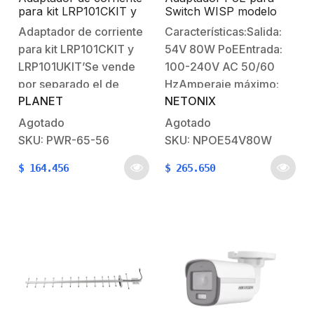
facialAcceso…
para kit LRP101CKIT y
Switch WISP modelo
LRP101UKIT
WS-6-MINI
Adaptador de corriente
Características:Salida:
para kit LRP101CKIT y
54V 80W PoEEntrada:
LRP101UKIT’Se vende
100-240V AC 50/60
por separado el de
HzAmperaje máximo:
PLANET
NETONIX
corriente’
1.5AEspecialmente
diseñado para switch
Agotado
Agotado
WISP modelo WS-6-
SKU: PWR-65-56
SKU: NPOE54V80W
MINI.Incluye:1
$
164.456
$
265.650
Alimentador PoE1 Cable
para corriente de 60cm.