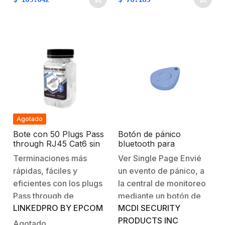
una manera eficiente,
una manera eficiente,
manteniendo alta
manteniendo alta
integridad de
integridad de
señal. Cumplen con los
señal. Cumplen con los
requerimientos
requerimientos
especificados en la
especificados en la
norma TIA-
norma TIA-
568B.2 Características
568B.2 Características
Generales:Chapado…
Generales:Chapado…
Agotado
Bote con 50 Plugs Pass
Botón de pánico
through RJ45 Cat6 sin
bluetooth para
blindaje, con alivio de
smartphone con app
Terminaciones más
Ver Single Page Envié
tensión incluido,
APS de MCDI,
rápidas, fáciles y
un evento de pánico, a
chapado de oro a 30
micras para durabilidad
eficientes con los plugs
la central de monitoreo
extrema
Pass through de
mediante un botón de
LINKEDPRO BY EPCOM
MCDI SECURITY
LinkedPro, su diseño de
pánico, el botón vía
PRODUCTS INC
una sola pieza permite
bluetooth se conecta a
Agotado