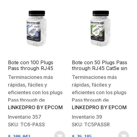
corrosión alargando su
señal. Cumplen con los
tiempo de
requerimientos
vida. Cumplen con los…
especificados en la
norma TIA-
568B.2 Características…
Bote con 100 Plugs
Bote con 50 Plugs Pass
Pass through RJ45
through RJ45 Cat5e sin
Cat6 sin blindaje,
blindaje, con alivio de
Terminaciones más
Terminaciones más
chapado de oro a 30
tensión incluido,
rápidas, fáciles y
rápidas, fáciles y
micras para durabilidad
chapado de oro a 30
extrema
micras para durabilidad
eficientes con los plugs
eficientes con los plugs
extrema
Pass through de
Pass through de
LINKEDPRO BY EPCOM
LINKEDPRO BY EPCOM
LinkedPro, su diseño de
LinkedPro, su diseño de
una sola pieza permite
una sola pieza permite
Inventario
357
Inventario
39
que los cables pasen a
que los cables pasen a
SKU: TC6-PASS
SKU: TC5PASSR
través del conector de
través del conector de
$
109.042
$
76.185