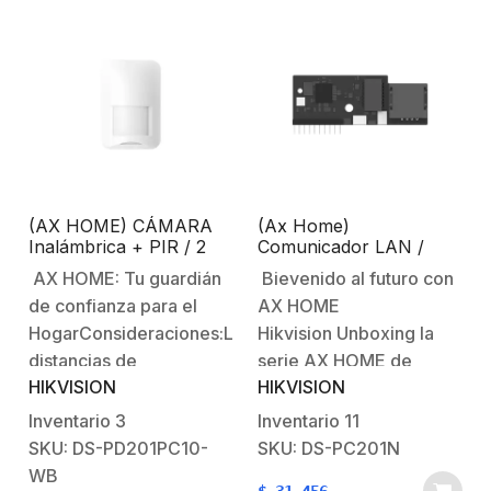
(AX HOME) CÁMARA
(Ax Home)
Inalámbrica + PIR / 2
Comunicador LAN /
Años de Batería /
Permite Integrar Puerto
AX HOME: Tu guardián
Bievenido al futuro con
Inmunidad a Mascotas /
RJ-45 / Compatible con
de confianza para el
AX HOME
Rango de Detección de
Paneles AX Home
10 mts / Ángulo de 90°
HogarConsideraciones:Las
Hikvision Unboxing la
de Cobertura / Uso
distancias de
serie AX HOME de
Interior
HIKVISION
HIKVISION
comunicación entre los
alarmas HikvisionCurso
sensores y el panel
gratuito sobre Ax Home
Inventario
3
Inventario
11
pueden variar en cada
de
SKU: DS-PD201PC10-
SKU: DS-PC201N
instalación por
HikVision Características
WB