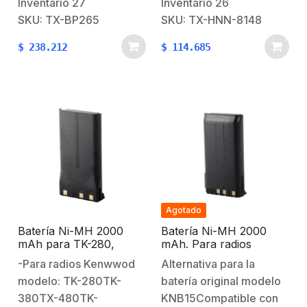
Inventario
27
Inventario
26
F4210DAlternativa para
movimiento.Carcasas
SKU: TX-BP265
SKU: TX-HNN-8148
batería original Icom
más fuertes de ABS
$
238.212
$
114.685
modelo BP265-Batería
puro sin reciclaje y
Li-lon, 2000 mAh, para
selladas con soldadora
radio IC-F3003/4003.-
sónicaUna construcción
Diseñada para
resistente a caídas y
ambientes extremos y
golpes para evitar
uso rudo.-Fabricada con
quebradurasCumple con
policarbonato de súper
especificaciones
alta resistencia.-Celda
militares. ¡Incluye
de alta duración
garantía de un…
fabricada en Japón.-
Agotado
Utilizar cargador rápido
Batería Ni-MH 2000
Batería Ni-MH 2000
de escritorio con esta
mAh para TK-280,
mAh. Para radios
batería…
TK380
Kenwood TK2100,
-Para radios Kenwwod
Alternativa para la
TK3100, TK2102 (A),
modelo: TK-280TK-
batería original modelo
TK3102 (A)
380TX-480TK-
KNB15Compatible con