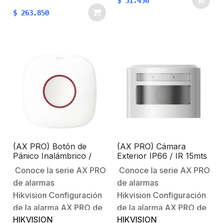
$
31.456
cuestiones como: ruido
principales:Ethernet 1
$
263.850
ambiental. materiales y
8P8C socket.Ethernet
grosor de los muros,
velocidad:
ruido digital,
≤10Mbps.Dimensiones:
etc.Protección sin
55 x 13.45 x 24
FronterasUnboxing AX
mm.Peso: 6.5
HOMEEspecificacionesCaracterísticas
g.Temperatura de
Principales:Alarma de
Operación: -10 °C a +55
intrusiónRango de…
°C.Humedad de
Operación: 10% to…
(AX PRO) Botón de
(AX PRO) Cámara
Pánico Inalámbrico /
Exterior IP66 / IR 15mts
Exterior IP66 /
/ Exterior IP66 /
Conoce la serie AX PRO
Conoce la serie AX PRO
Indicador LED
Requiere DS-
de alarmas
de alarmas
PDTT15AM-LM-WB
Hikvision Configuración
Hikvision Configuración
de la alarma AX PRO de
de la alarma AX PRO de
HIKVISION
HIKVISION
HikvisionBienvenido al
HikvisionBienvenido al