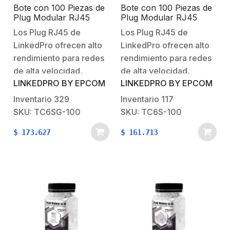
Bote con 100 Piezas de
Bote con 100 Piezas de
Plug Modular RJ45
Plug Modular RJ45
Cat6 blindado con pin
Cat6 blindado, chapado
Los Plug RJ45 de
Los Plug RJ45 de
de tierra, chapado de
de oro a 30 micras para
LinkedPro ofrecen alto
LinkedPro ofrecen alto
oro a 30 micras para
durabilidad extrema SIN
durabilidad extrema
PIN DE TIERRA
rendimiento para redes
rendimiento para redes
de alta velocidad,
de alta velocidad,
LINKEDPRO BY EPCOM
LINKEDPRO BY EPCOM
chapados en oro con el
chapados en oro con el
mas alto grado de 30
mas alto grado de 30
Inventario
329
Inventario
117
micras mantienen una
micras mantienen una
SKU: TC6SG-100
SKU: TC6S-100
conductividad óptima
conductividad óptima
$
173.627
$
161.713
con el conector RJ45 y
con el conector RJ45 y
brindan una mayor
brindan una mayor
protección contra la
protección contra la
corrosión alargando su
corrosión alargando su
tiempo de
tiempo de
vida. Cumplen…
vida. Cumplen…