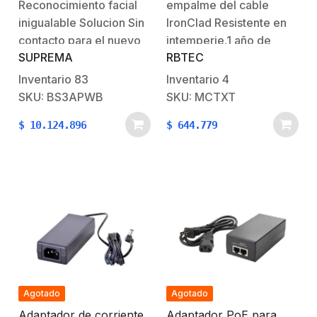
Reconocimiento facial
empalme del cable
(opcional) / 100.000
MICALERT
Tarjetas: 125 KHz EM,
inigualable Solucion Sin
IronClad Resistente en
13.56 MHz MIFARE,
contacto para el nuevo
intemperie.1 año de
ICLASS SE/SR/SEOS,
SUPREMA
RBTEC
estandar de la seguridad
garantía
BLE y NFC / WIFI y PoE
/ uso con BIOSTAR2
e higiene.Múltiples
Inventario
83
Inventario
4
métodos de acceso sin
SKU: BS3APWB
SKU: MCTXT
contactoBioStation 3
$
10.124.896
$
644.779
proporciona varias
opciones de
credenciales. Elija entre
los métodos de
autenticación más
convenientes, todos sin
contacto y
perfectamente
compatibles con un
mundo
Agotado
Agotado
pospandemia.Reconocimiento
Adaptador de corriente
Adaptador PoE para