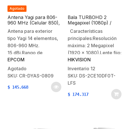
Agotado
Antena Yagi para 806-
Bala TURBOHD 2
960 MHz (Celular 850),
Megapixel (1080p) /
15 dBi.
Imagen a color 24/7 /
Antena para exterior
Características
Lente 2.8 mm / Luz
tipo Yagi 14 elementos,
principales:Resolución
Blanca 20 mts / IR 20
Metros / Exterior IP67 /
806-960 MHz.
máxima: 2 Megapixel
dWDR / Micrófono
15 dBi.Rango de
(1920 x 1080).Lente fijo:
Integrado
EPCOM
HIKVISION
frecuencia: 806-960
2.8 mm (angulo de
MHz.Ganancia:
visión 105°).20 mts
Agotado
Inventario
12
15 dBi.Apertura
smart IR (vision
SKU: CR-DYAS-0809
SKU: DS-2CE10DF0T-
(Horizontal / Vertical):
nocturna).20 mts Luz
LFS
$
145.668
36° / 22°.Potencia: 100
BlancaSoporta las 4
$
174.317
W.Conector: N
tecnologías del
Hembra.Longitud:
mercado (TVI / AHD /
115 cm.1 años de
CVI /
garantía.
CVBS).dWDR.Microfono
Integrado.Nota: El audio