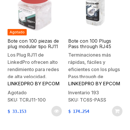
vida. Cumplen…
vida. Cumplen…
Agotado
Bote con 100 piezas de
Bote con 100 Plugs
plug modular tipo RJ11
Pass through RJ45
de 4 contactos chapado
Cat6 BLINDADO
Los Plug RJ11 de
Terminaciones más
de oro a 50 micras
chapado de oro a 30
LinkedPro ofrecen alto
rápidas, fáciles y
micras para durabilidad
extrema
rendimiento para redes
eficientes con los plugs
de alta velocidad,
Pass through de
LINKEDPRO BY EPCOM
LINKEDPRO BY EPCOM
chapados en oro con el
LinkedPro, su diseño de
mas alto grado de 50
una sola pieza permite
Agotado
Inventario
193
micras mantienen una
que los cables pasen a
SKU: TCRJ11-100
SKU: TC6S-PASS
conductividad óptima
través del conector de
$
33.153
$
174.254
con el conector RJ11 y
una manera eficiente,
brinda una mayor
manteniendo alta
protección contra la
integridad de