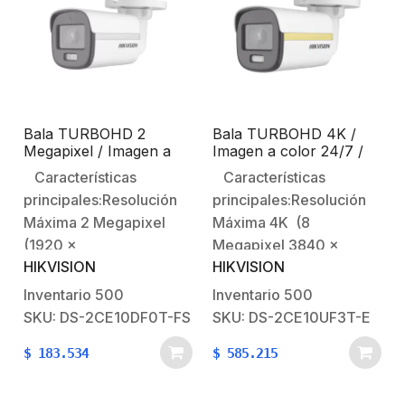
por coaxitron se envía
únicamente por
tecnología
TVI.Características…
Bala TURBOHD 2
Bala TURBOHD 4K /
Megapixel / Imagen a
Imagen a color 24/7 /
color 24/7 / Lente 2.8
Lente 2.8 mm / METAL /
Características
Características
mm / Luz Blanca 20 mts
Luz Blanca 20 mts /
principales:Resolución
principales:Resolución
/ Microfono
Exterior IP67 / WDR 130
Interconstruido /
dB
Máxima 2 Megapixel
Máxima 4K (8
Exterior IP67 / TVI-
(1920 x
Megapixel 3840 x
AHD-CVI-CVBS / dWDR
HIKVISION
HIKVISION
1080) Iluminación
2160) Iluminación
minima: 0.001 Lux @
minima: 0.0005 Lux @
Inventario
500
Inventario
500
(F1.0, AGC ON)Lente
(F1.0, AGC ON)Lente
SKU: DS-2CE10DF0T-FS
SKU: DS-2CE10UF3T-E
fijo: 2.8 mm (Angulo de
fijo: 2.8mm (Angulo de
$
183.534
$
585.215
apertura 98°)Audio:
apertura 110°)20 Metros
Microfono
de luz blanca (Ayuda a
Interconstruido, Audio
iluminar el sitio para