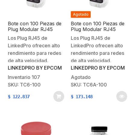
Agotado
Bote con 100 Piezas de
Bote con 100 Piezas de
Plug Modular RJ45
Plug Modular RJ45
Cat6 sin blindaje,
Cat6A chapado de oro a
Los Plug RJ45 de
Los Plug RJ45 de
chapado de oro a 30
30 micras para
LinkedPro ofrecen alto
LinkedPro ofrecen alto
micras para durabilidad
durabilidad extrema
extrema
rendimiento para redes
rendimiento para redes
de alta velocidad,
de alta velocidad,
LINKEDPRO BY EPCOM
LINKEDPRO BY EPCOM
chapados en oro con el
chapados en oro con el
mas alto grado de 30
mas alto grado de 30
Inventario
107
Agotado
micras mantienen una
micras mantienen una
SKU: TC6-100
SKU: TC6A-100
conductividad óptima
conductividad óptima
$
122.837
$
173.148
con el conector RJ45 y
con el conector RJ45 y
brindan una mayor
brindan una mayor
protección contra la
protección contra la
corrosión alargando su
corrosión alargando su
tiempo de
tiempo de