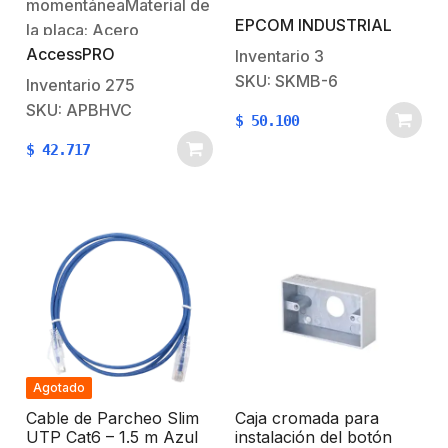
momentáneaMaterial de
EPCOM INDUSTRIAL
la placa: Acero
AccessPRO
inoxidable.Tensión que
Inventario
3
soporta menor/igual a
SKU: SKMB-6
Inventario
275
24VCD.Dimensiones: 115
SKU: APBHVC
$
50.100
x 70 x 45 mm.1 año de
$
42.717
garantia.
Agotado
Cable de Parcheo Slim
Caja cromada para
UTP Cat6 – 1.5 m Azul
instalación del botón