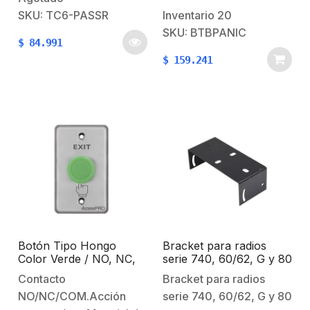
que los cables pasen a
la señal del celular
SKU: TC6-PASSR
Inventario
20
través del conector de
bluetooth y esta se
SKU: BTBPANIC
$
84.991
una manera eficiente,
comunica a la App APS
$
159.241
manteniendo alta
de MCDI instalada en su
integridad de
móvil, y vía…
señal. Cumplen con los
requerimientos
especificados en la
norma TIA-
568B.2 Características
Generales:Chapado…
Botón Tipo Hongo
Bracket para radios
Color Verde / NO, NC,
serie 740, 60/62, G y 80
COM / Acción
Contacto
Bracket para radios
Momentánea
NO/NC/COM.Acción
serie 740, 60/62, G y 80