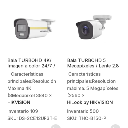
por Coaxitron20 Metros
mantener la imagen
de luz blanca (Ayuda a
siempre a color)WDR de
iluminar el sitio para
130dBCaracterísticas
mantener la imagen
Físicas y
siempre a color)Soporta
Eléctricas:Temperatura
4 Tecnologias…
de Operación:…
Bala TURBOHD 4K/
Bala TURBOHD 5
Imagen a color 24/7 /
Megapíxeles / Lente 2.8
Lente 2.8 mm / METAL /
mm (Gran Angular) /
Características
Características
Luz Blanca 40 mts /
Exterior IP66 / IR EXIR
principales:Resolución
principales:Resolución
Exterior IP67 / WDR 130
20 mts / TVI-AHD-CVI-
dB
CVBS / Policarbonato
Máxima 4K
máxima: 5 Megapíxeles
(8Megapixel 3840 x
(2560 x
HIKVISION
HiLook by HIKVISION
2160) Iluminación
1944)Iluminación
minima: 0.0005 Lux @
mínima: 0.01 Lux @
Inventario
109
Inventario
500
(F1.0, AGC ON)Lente
(F1.2, AGC ON), 0 Lux
SKU: DS-2CE12UF3T-E
SKU: THC-B150-P
fijo: 2.8 mm (Angulo de
con IR.Lente fijo: 2.8 mm