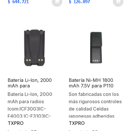
$
644.721
$
126.097
apertura 93°)40 Metros
(ángulo de apertura
de luz blanca (Ayuda a
110º).20 mts IR EXIR
iluminar el sitio para
(visión
mantener la imagen
nocturna).Soporta 4
siempre a color)WDR de
tecnologías (TVI / AHD /
130dBCaracterísticas
CVI / CVBS).Funciones:
Físicas y
dWDR / BLC /
Eléctricas:Temperatura
AGC.Características…
de Operación:…
Batería Li-lon, 2000
Batería Ni-MH 1800
mAh para
mAh 7.5V para P110
ICF3003/4003
Batería Li-lon, 2000
Son fabricadas con los
mAh para radios
más rigurosos controles
Icom:ICF3003IC-
de calidad Celdas
F4003 IC-F3103IC-
japonesas adheridas
TXPRO
TXPRO
F4103 DSIC-
con epóxido para evitar
F4103DT IC-F3210DIC-
vibraciones o