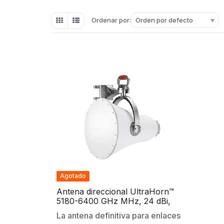
Orden por defecto
Ordenar por:
Agotado
Antena direccional UltraHorn™
5180-6400 GHz MHz, 24 dBi,
ultra rechazo al ruido, conexión a
La antena definitiva para enlaces
radio sin pérdida y transmisión