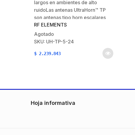
largos en ambientes de alto
altamente direccional sin lóbulos
laterales
ruidoLas antenas UltraHorn™ TP
son antenas tipo horn escalares
RF ELEMENTS
altamente direccionales. Ofrecen
todos los beneficios de las
Agotado
antenas escalares tipo horn: ultra
SKU: UH-TP-5-24
rechazo al ruido, conexión al radio
$
2.239.843
sin pérdidas y transmisión
simétrica sin lóbulos…
Hoja informativa