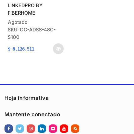
LINKEDPRO BY
dieléctrico y
FIBERHOME
autosoportado) está
diseñado para
Agotado
instalaciones aéreas
SKU: OC-ADSS-48C-
entre postes. Los cables
S100
ADSS resisten la
$
8.126.511
tracción necesaria
gracias a los hilos de
aramida, no contiene
elementos
metálicos.Especificaciones
Técnicas:Fibra Óptica
ADSS G.652D
Hoja informativa
Monomodo Loose
TubeCubierta…
Mantente conectado