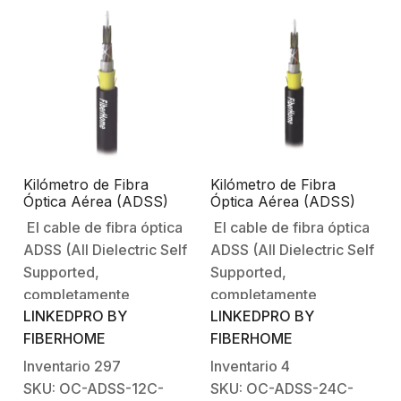
Kilómetro de Fibra
Kilómetro de Fibra
Óptica Aérea (ADSS)
Óptica Aérea (ADSS)
G.652D, Monomodo de
G.652D, Monomodo de
El cable de fibra óptica
El cable de fibra óptica
12 Hilos, Exterior, Span
24 Hilos, Exterior, Span
ADSS (All Dielectric Self
ADSS (All Dielectric Self
100, Loose Tube
100, Loose Tube
Supported,
Supported,
completamente
completamente
LINKEDPRO BY
LINKEDPRO BY
dieléctrico y
dieléctrico y
FIBERHOME
FIBERHOME
autosoportado) está
autosoportado) está
diseñado para
diseñado para
Inventario
297
Inventario
4
instalaciones aéreas
instalaciones aéreas
SKU: OC-ADSS-12C-
SKU: OC-ADSS-24C-