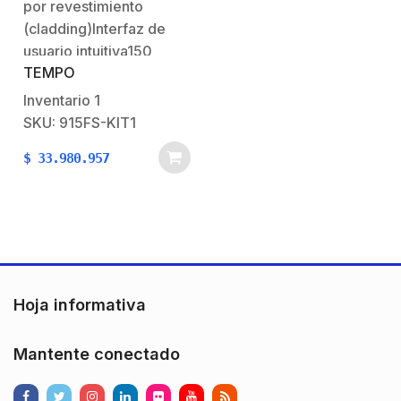
por revestimiento
Motores
(cladding)Interfaz de
usuario intuitiva150
TEMPO
empalmes con una
carga de batería,
Inventario
1
incluido el ciclo de
SKU: 915FS-KIT1
contracción del
$
33.980.957
protector de empalmes
de 60 mmModos
automático y manual60
perfiles predefinidos /
definidos por el
usuarioProtección al
ingreso IP52Excelente
Hoja informativa
para redes FTTX para
fusionar pigtail con…
Mantente conectado