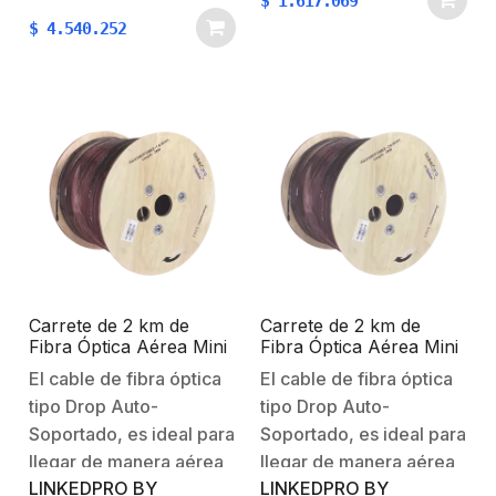
$
1.617.069
proporciona gran
inalámbricasPara
$
4.540.252
destello. Configuración: Cuentas
aplicaciones de alta
con 18 módulos de 4
velocidad de datos, Fast
Led en color rojo, 2
Ethernet y Gigabit
módulos de luces de
Ethernet.Instalaciones
penetración de 4…
Gigabit de
voz/datos.Tipo
FTPCompatible con los
conectores: LP-KJ-6A-
17U, LPKJ6A17SCaracterísti
Físicas y
Eléctricas:Conductor:
Carrete de 2 km de
Carrete de 2 km de
100% Cobre.Para
Fibra Óptica Aérea Mini
Fibra Óptica Aérea Mini
instalaciones…
Figura 8 G.657A1 tipo
Figura 8 G.657A1 tipo
El cable de fibra óptica
El cable de fibra óptica
Drop, Monomodo de 1
Drop, Monomodo de 2
tipo Drop Auto-
tipo Drop Auto-
Hilo (unifibra), Color
Hilos (bifibra), Diseñada
Negro
para Fusionarse, Color
Soportado, es ideal para
Soportado, es ideal para
Negro, Span 80, (No
llegar de manera aérea
llegar de manera aérea
Soporta Conectores
LINKEDPRO BY
LINKEDPRO BY
desde el NAP a
desde el NAP a
Mecánicos)