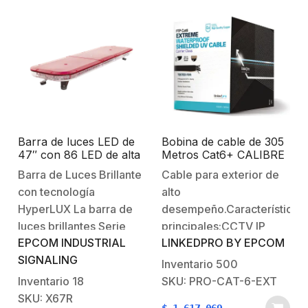
Barra de luces LED de
Bobina de cable de 305
47″ con 86 LED de alta
Metros Cat6+ CALIBRE
potencia, color rojo,
23 Exterior Blindado tipo
Barra de Luces Brillante
Cable para exterior de
ideal para equipar
FTP para CLIMAS
con tecnología
alto
ambulancias y unidades
EXTREMOS, UL, color
de bomberos
Negro,
HyperLUX La barra de
desempeño.Características
luces brillantes Serie
principales:CCTV IP
EPCOM INDUSTRIAL
LINKEDPRO BY EPCOM
X67, cuenta con la
Megapixel /
SIGNALING
tecnología HyperLUX la
Instalaciones de video
Inventario
500
cual es empleada para
análogo / Redes locales
Inventario
18
SKU: PRO-CAT-6-EXT
la emisión de luz y
de alta velocidadRedes
SKU: X67R