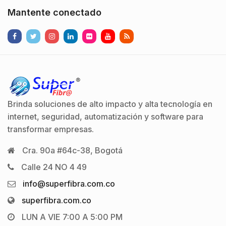
M4K.Características
Mantente conectado
Físicas y
Eléctricas:Voltaje de
operación: 12VCD, 0.5
ATemperatura de
operación: -20°C to
+65°C (-4°F to
149°F)Dimensiones:132.0mm
Brinda soluciones de alto impacto y alta tecnología en
× 92.3mm × 20.5mm…
internet, seguridad, automatización y software para
transformar empresas.
Cra. 90a #64c-38, Bogotá
Calle 24 NO 4 49
info@superfibra.com.co
superfibra.com.co
LUN A VIE 7:00 A 5:00 PM