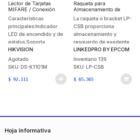
Lector de Tarjetas
Raqueta para
MIFARE / Conexión
Almacenamiento de
Wiegand y RS-485 /
Cable para Poste de
Características
La raqueta o bracket LP-
Estético y Fácil de
300 a 600 mm
principales:Indicador
CSB proporciona
Utilizar / Indicador LED
LED de encendido y de
almacenamiento y
estatus.Soporta
resguardo de exedente
HIKVISION
LINKEDPRO BY EPCOM
Protocolo Wiegand
de cable de fibra optica
(W26/W34)Lectura de
el cual es ajustable y se
Agotado
Inventario
139
tarjetas MIFARE®
puede instalar de forma
SKU: DS-K1101M
SKU: LP-CSB
(Frecuencia: 13.56
rapida y sencilla en
$
92.111
$
65.365
Mhz). Proteccion IP64
poste.Características:Alamb
(exterior protegido, no
galvanizado y herrajes
intemperie).Montaje en
de acero
pared.Garantia:2
inoxidable.Soporte de
añosTarjetas
aluminio, es posible
sugeridas: ACCESS-
instalarse con 2 flejes
CARD-M1K/ ACCESS-
de acero.Diametro…
Hoja informativa
CARD-