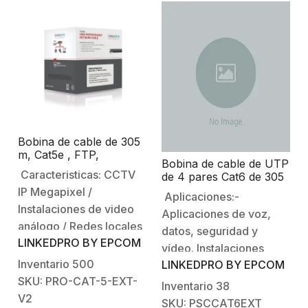
Bobina de cable de 305
m, Cat5e , FTP,
Bobina de cable de UTP
blindado, para
Caracteristicas: CCTV
de 4 pares Cat6 de 305
intemperie, color negro,
m (1000 ft), 100%
IP Megapixel /
UL, para aplicaciones
Aplicaciones:-
Cobre, LDPE Resistente
en CCTV, redes de
Instalaciones de video
Aplicaciones de voz,
a rayos UV, Color
datos.
análogo / Redes locales
Negro, 24 AWG, Uso en
datos, seguridad y
Exterior, Para
LINKEDPRO BY EPCOM
de alta velocidadRedes
vídeo. Instalaciones
Aplicaciones de Voz,
inalámbricasPara
Inventario
500
LINKEDPRO BY EPCOM
analógicas/CCTV
Datos y Video
aplicaciones de alta
SKU: PRO-CAT-5-EXT-
megapíxel IP.-Puntos de
Inventario
38
velocidad de datos, Fast
V2
acceso cableados.-
SKU: PSCCAT6EXT