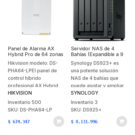
personas
que operan estos
equipos sin
autorización podrán ser
sujetas de
responsabilidades
Panel de Alarma AX
Servidor NAS de 4
administrativas o
Hybrid Pro de 64 zonas
Bahías (Expandible a 9
penales. Kit de…
/ 8 Zonas Cableadas
Bahías) / Hasta 162 TB /
Hikvision modelo: DS-
Synology DS923+ es
Directas al Panel / 56
Servicio Nube Gratis
PHA64-LPEl panel de
una potente solución
Zonas Expandibles:
(P2P) / Administración
Inalámbricas o
Remota y Respaldo
control híbrido
NAS de 4 bahías que
Cableadas / Conexión
Programado
profesional AX Hybrid
puede ajustar y ampliar
TCP/IP y WIFI /
HIKVISION
SYNOLOGY
Pro es una solución
a medida que cambian
Soporta módulo 3G/4G
(opcional) / Hik-connect
avanzada de intrusión
sus necesidades, con
Inventario
500
Inventario
3
que combina
posibilidad de incluir
SKU: DS-PHA64-LP
SKU: DS925+
capacidades cableadas
hasta nueve unidades,
$
674.347
$
8.131.996
e inalámbricas. Este
redes más rápidas y SSD
equipo destaca por ser
NVMe para