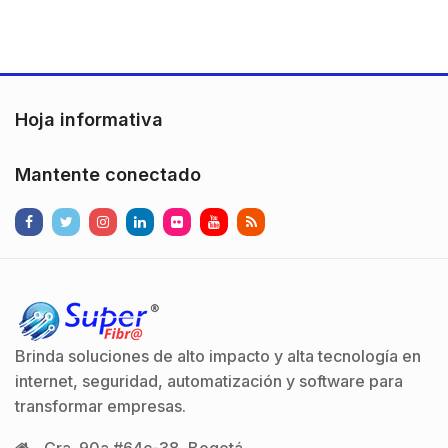
el primer panel de
almacenamiento en
control que incorpora
caché o grupos de
tecnología RS-485 de
almacenamiento
alta velocidad para
adicional. Con la…
transmisión de
Hoja informativa
video/pictures de…
Mantente conectado
Brinda soluciones de alto impacto y alta tecnología en
internet, seguridad, automatización y software para
transformar empresas.