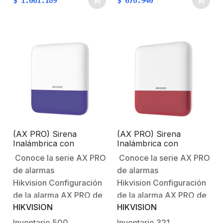
$
1.061.189
$
678.940
Intrusiones AX
Intrusiones AX
PRO Características
PRO Características
principales:Soporta
principales:Soporta
hasta 48 zonas o salidas
hasta 48 zonas o salidas
de alarma (permite
de alarma (permite
combinar entre salidas y
combinar entre salidas y
zonas)Soporta hasta 8
zonas).Soporta hasta 8
Lectores Tag o…
Lectores Tag o…
(AX PRO) Sirena
(AX PRO) Sirena
Inalámbrica con
Inalámbrica con
Estrobo Azul para
Estrobo Rojo para
Conoce la serie AX PRO
Conoce la serie AX PRO
Exterior IP65 / 110 dB
Exterior IP65 / 110 dB
de alarmas
de alarmas
Hikvision Configuración
Hikvision Configuración
de la alarma AX PRO de
de la alarma AX PRO de
HIKVISION
HIKVISION
HikvisionBienvenido al
HikvisionBienvenido al
futuro con AX PRO
futuro con AX PRO
Inventario
500
Inventario
321