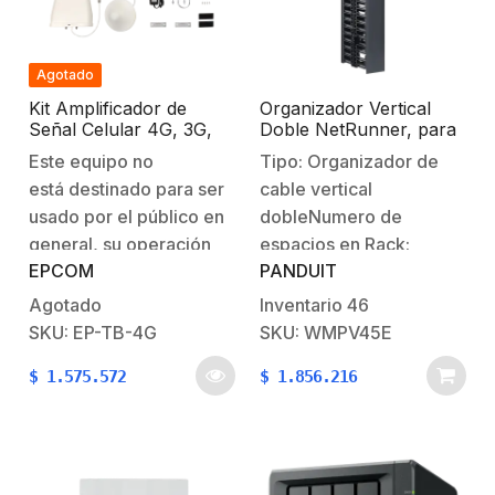
(mm).Dimensiones de la
fuente por exceso de…
placa: 130Lx33Wx9.3H
(mm).Peso: 1.2kg.1 Año
Agotado
de GarantíaCompatible
Kit Amplificador de
Organizador Vertical
con…
Señal Celular 4G, 3G,
Doble NetRunner, para
2G y VOZ. Soporta
Rack Abierto de 45
Este equipo no
Tipo: Organizador de
Múltiples Operadores,
Unidades, 4.9in de
está destinado para ser
cable vertical
Dispositivos y
Ancho, Color Negro
Tecnologías
usado por el público en
dobleNumero de
Simultáneamente.
general, su operación
espacios en Rack:
Tribanda. Mejora la
EPCOM
PANDUIT
sólo está permitida
45Color:
señal en interiores de
Hasta 500 metros
únicamente para
NegroDimensiones(mm):
Agotado
Inventario
46
cuadrados.
concesionarias que
125 x 2108 x 305
SKU: EP-TB-4G
SKU: WMPV45E
cuenten con
(Ancho x Alto x
$
1.575.572
$
1.856.216
autorización para el uso
Profundidad)Cumple
de banda de
con RoHS
frecuencias otorgado
por autoridad
competente, las