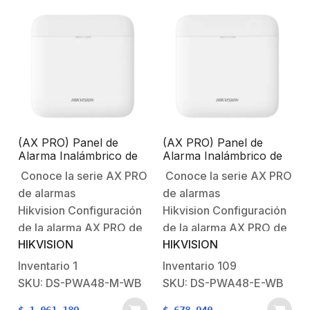
(AX PRO) Panel de
(AX PRO) Panel de
Alarma Inalámbrico de
Alarma Inalámbrico de
Hikvision / Soporta 48
Hikvision / Soporta 48
Conoce la serie AX PRO
Conoce la serie AX PRO
Zonas / GSM 3G/4G,
Zonas / Wi-Fi y Ethernet
de alarmas
de alarmas
Wi-Fi y Ethernet /
/ Incluye Bateria de
Incluye Bateria de
respaldo/Compatible
Hikvision Configuración
Hikvision Configuración
respaldo/Compatible
con los Accesorios AX
de la alarma AX PRO de
de la alarma AX PRO de
con los Accesorios AX
PRO.
HIKVISION
HIKVISION
HikvisionBienvenido al
HikvisionBienvenido al
PRO.
futuro con AX PRO
futuro con AX PRO
Inventario
1
Inventario
109
HikvisionSistema
HikvisionSistema
SKU: DS-PWA48-M-WB
SKU: DS-PWA48-E-WB
Robusto contra
Robusto contra