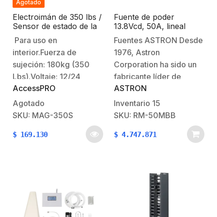
Agotado
Eléctricas:Voltaje de
Electroimán de 350 lbs /
Fuente de poder
operación: 12VD…
Sensor de estado de la
13.8Vcd, 50A, lineal
placa/ Para uso en
regulada con circuito
Para uso en
Fuentes ASTRON Desde
interior
cargador de baterías,
interior.Fuerza de
1976, Astron
medidores, para
instalación en rack
sujeción: 180kg (350
Corporation ha sido un
Lbs).Voltaje: 12/24
fabricante líder de
AccessPRO
ASTRON
Vcd Consumo de
fuentes de alimentación.
corriente:
Fabricadas en E.U.A,
Agotado
Inventario
15
12V/300mA,24V/150mA.Sensor
nuestras fuentes han
SKU: MAG-350S
SKU: RM-50MBB
de Estado de Bloqueo
servido de manera
$
169.130
$
4.747.871
de Placa (NC, NO y
confiable. Hoy en día,
COM).Acabado del
Astron es distribuidor a
imán: aluminio
nivel
anodizado.Acabado de
mundial. CaracterísticasReg
la placa:
electrónica de estado
zinc.Dimensiones del
sólidoDelimitador de
imán:183Lx41.4Wx20.5H
corriente (protege la